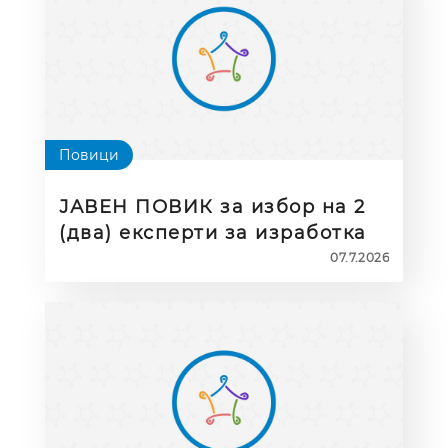
Повици
ЈАВЕН ПОВИК за избор на 2
(два) експерти за изработка
на функционална рамка за
07.7.2026
кариерно советување и
насочување на ученици со
попреченост