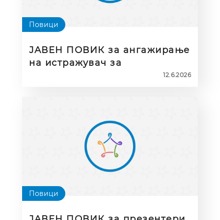
Повици
ЈАВЕН ПОВИК за ангажирање
на истражувач за
спроведување на
12.6.2026
истражување за
задоволството на
корисниците на ЕПАЛЕ
(македонска верзија
Повици
ЈАВЕН ПОВИК за презентери