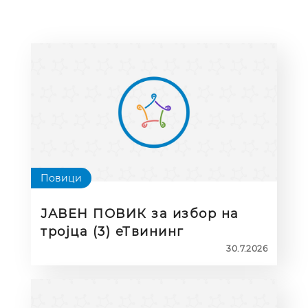
Повици
ЈАВЕН ПОВИК за избор на
тројца (3) еТвининг
амбасадори за идни
30.7.2026
наставници (Initial Teacher
Education – ITE Ambassadors)
за периодот 2026–2028 година