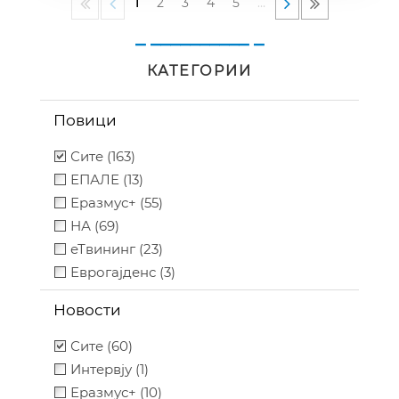
1
2
3
4
5
…
извештаи“ – за надворешни
_ __________ _
експерти/евалуатори кои веќе
се дел од базата на
КАТЕГОРИИ
надворешни експерти/
евалуатори на Национална
Повици
агенција за европски
Сите (163)
образовни програми и
ЕПАЛЕ (13)
мобилност за програмски
Еразмус+ (55)
период 2021-2027 година
НА (69)
еТвининг (23)
Еврогајденс (3)
Новости
Сите (60)
Интервју (1)
Еразмус+ (10)