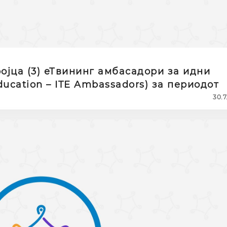
ојца (3) еТвининг амбасадори за идни
Education – ITE Ambassadors) за периодот
30.7