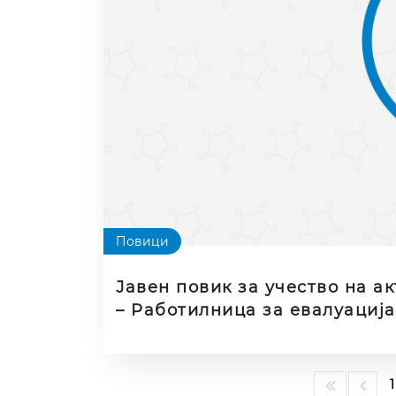
Повици
Јавен повик за учество на а
– Работилница за евалуација
надворешни експерти/евалуат
надворешни експерти/евалуа
образовни програми и мобил
1