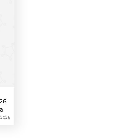
26
а
.2026
ки