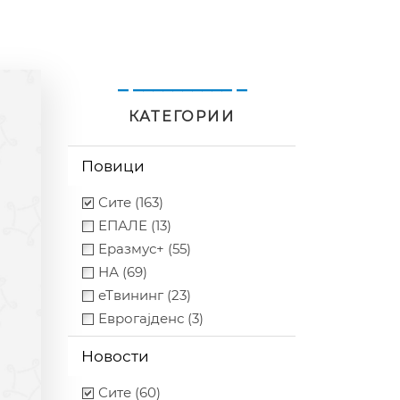
_ __________ _
КАТЕГОРИИ
Повици
Сите (163)
ЕПАЛЕ (13)
Еразмус+ (55)
НА (69)
еТвининг (23)
Еврогајденс (3)
Новости
Сите (60)