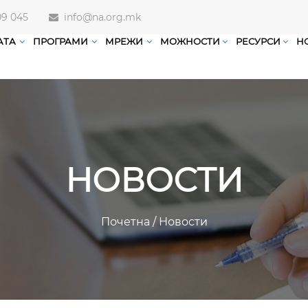
09 045
info@na.org.mk
АТА
ПРОГРАМИ
МРЕЖИ
МОЖНОСТИ
РЕСУРСИ
Н
НОВОСТИ
Почетна
/
Новости