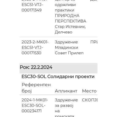
ESC51-VTJ-
одржливи
000171349
практики
ПРИРОДНА
ПЕРСПЕКТИВА
Стар Истевник,
Делчево
2023-2-MK01-
Здружение
ПРИЛЕП
ESC51-VTJ-
Младински
000171530
Совет Прилеп
Рок: 22.2.2024
ESC30-SOL Солидарни проекти
Референтен
Гран
број
Апликант
Место
(евра
2024-1-MK01-
Здружение
СКОПЈЕ
ESC30-SOL-
за развој
835.0
000234171
на
ромската