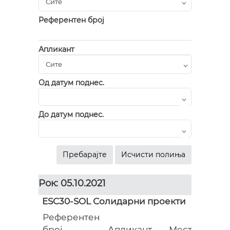
Референтен број
Апликант
Од датум поднес.
До датум поднес.
Рок: 05.10.2021
ESC30-SOL Солидарни проекти
Референтен
Гр
број
Апликант
Место
(ев