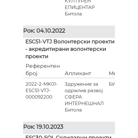
КУЛТУРЕН
ЕПИЦЕНТАР
Битола
Рок: 04.10.2022
ESC51-VTJ Волонтерски проекти
- акредитирани волонтерски
проекти
Референтен
број
Апликант
Место
(
2022-2-MK01-
Здружение за
БИТОЛА
ESC51-VTJ-
одржлив развој
000092200
СФЕРА
ИНТЕРНЕШНАЛ
Битола
Рок: 19.10.2023
ESC30-SOL Солидарни проекти