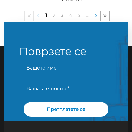
1
2
3
4
5
…
Поврзете се