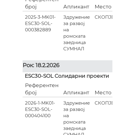
број
Апликант
Место
(евра
2025-3-MK01-
Здружение
СКОПЈЕ
ESC30-SOL-
за развој
835.0
000382889
на
ромската
заедница
СУМНАЛ
Рок: 18.2.2026
ESC30-SOL Солидарни проекти
Референтен
Гран
број
Апликант
Место
(евра
2026-1-MK01-
Здружение
СКОПЈЕ
ESC30-SOL-
за развој
602.0
000404100
на
ромската
заедница
СУМНАЛ