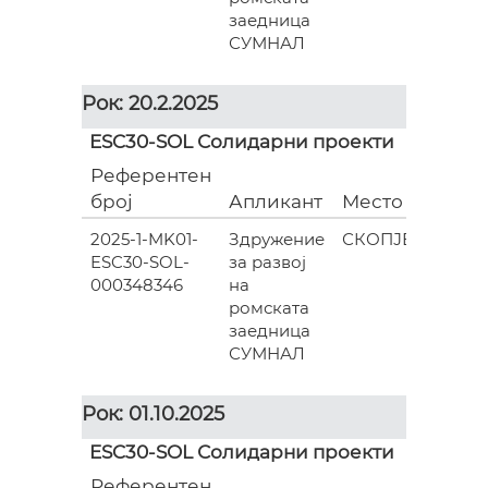
заедница
СУМНАЛ
Рок: 20.2.2025
ESC30-SOL Солидарни проекти
Референтен
Гран
број
Апликант
Место
(евра
2025-1-MK01-
Здружение
СКОПЈЕ
ESC30-SOL-
за развој
835.0
000348346
на
ромската
заедница
СУМНАЛ
Рок: 01.10.2025
ESC30-SOL Солидарни проекти
Референтен
Гран