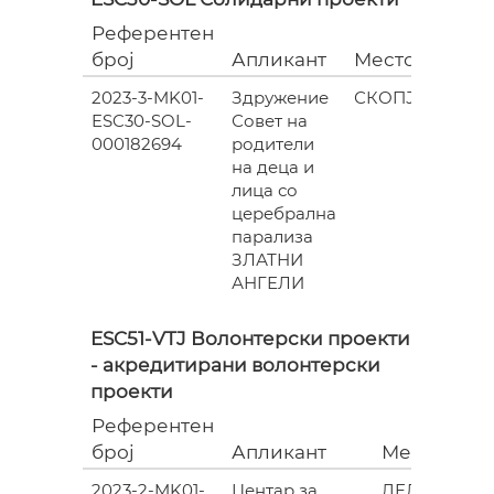
Референтен
Гран
број
Апликант
Место
(евра
2023-3-MK01-
Здружение
СКОПЈЕ
ESC30-SOL-
Совет на
493.
000182694
родители
на деца и
лица со
церебрална
парализа
ЗЛАТНИ
АНГЕЛИ
ESC51-VTJ Волонтерски проекти
- акредитирани волонтерски
проекти
Референтен
број
Апликант
Место
2023-2-MK01-
Центар за
ДЕЛЧЕВО