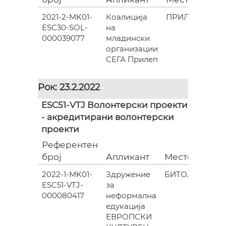
2021-2-MK01-
Коалиција
ПРИЛЕП
ESC30-SOL-
на
000
000039077
младински
организации
СЕГА Прилеп
Рок: 23.2.2022
ESC51-VTJ Волонтерски проекти
- акредитирани волонтерски
проекти
Референтен
Гра
број
Апликант
Место
(евр
2022-1-MK01-
Здружение
БИТОЛА
0
ESC51-VTJ-
за
000080417
неформална
едукација
ЕВРОПСКИ