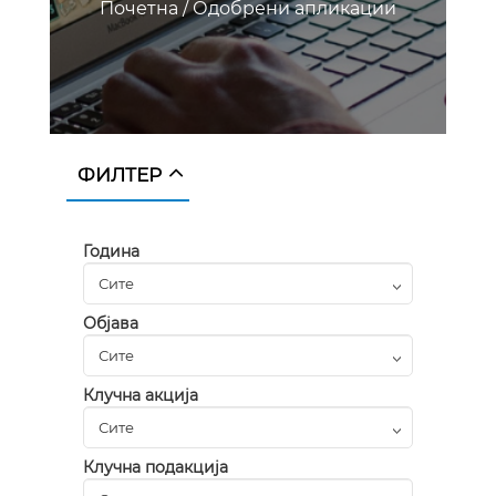
Почетна
/
Одобрени апликации
ФИЛТЕР
Година
Објава
Клучна акција
Клучна подакција