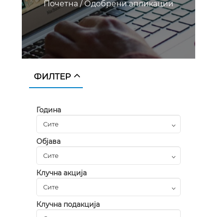
Почетна
/
Одобрени апликации
ФИЛТЕР
Година
Објава
Клучна акција
Клучна подакција