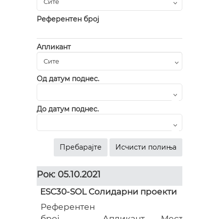
Референтен број
Апликант
Од датум поднес.
До датум поднес.
Рок: 05.10.2021
ESC30-SOL Солидарни проекти
Референтен
Гр
број
Апликант
Место
(ев