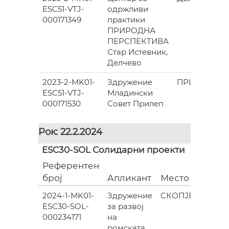
ESC51-VTJ-
одржливи
000171349
практики
ПРИРОДНА
ПЕРСПЕКТИВА
Стар Истевник,
Делчево
2023-2-MK01-
Здружение
ПРИЛЕП
ESC51-VTJ-
Младински
000171530
Совет Прилеп
Рок: 22.2.2024
ESC30-SOL Солидарни проекти
Референтен
Гран
број
Апликант
Место
(евра
2024-1-MK01-
Здружение
СКОПЈЕ
ESC30-SOL-
за развој
835.0
000234171
на
ромската