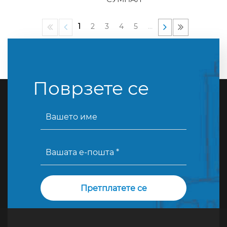
1
2
3
4
5
…
Поврзете се