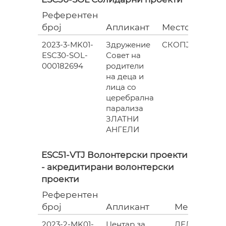
Референтен
Гран
број
Апликант
Место
(евра
2023-3-MK01-
Здружение
СКОПЈЕ
ESC30-SOL-
Совет на
493.
000182694
родители
на деца и
лица со
церебрална
парализа
ЗЛАТНИ
АНГЕЛИ
ESC51-VTJ Волонтерски проекти
- акредитирани волонтерски
проекти
Референтен
број
Апликант
Место
2023-2-MK01-
Центар за
ДЕЛЧЕВО