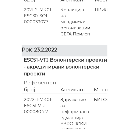
2021-2-MK01-
Коалиција
ПРИЛЕП
ESC30-SOL-
на
000
000039077
младински
организации
СЕГА Прилеп
Рок: 23.2.2022
ESC51-VTJ Волонтерски проекти
- акредитирани волонтерски
проекти
Референтен
Гра
број
Апликант
Место
(евр
2022-1-MK01-
Здружение
БИТОЛА
0
ESC51-VTJ-
за
000080417
неформална
едукација
ЕВРОПСКИ