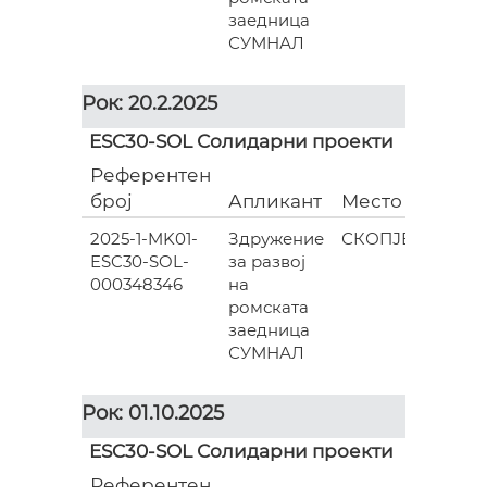
заедница
СУМНАЛ
Рок: 20.2.2025
ESC30-SOL Солидарни проекти
Референтен
Гран
број
Апликант
Место
(евра
2025-1-MK01-
Здружение
СКОПЈЕ
ESC30-SOL-
за развој
835.0
000348346
на
ромската
заедница
СУМНАЛ
Рок: 01.10.2025
ESC30-SOL Солидарни проекти
Референтен
Гран