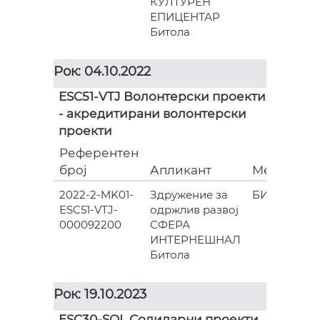
КУЛТУРЕН
ЕПИЦЕНТАР
Битола
Рок: 04.10.2022
ESC51-VTJ Волонтерски проекти
- акредитирани волонтерски
проекти
Референтен
број
Апликант
Место
(
2022-2-MK01-
Здружение за
БИТОЛА
ESC51-VTJ-
одржлив развој
000092200
СФЕРА
ИНТЕРНЕШНАЛ
Битола
Рок: 19.10.2023
ESC30-SOL Солидарни проекти