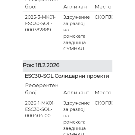
број
Апликант
Место
(евра
2025-3-MK01-
Здружение
СКОПЈЕ
ESC30-SOL-
за развој
835.0
000382889
на
ромската
заедница
СУМНАЛ
Рок: 18.2.2026
ESC30-SOL Солидарни проекти
Референтен
Гран
број
Апликант
Место
(евра
2026-1-MK01-
Здружение
СКОПЈЕ
ESC30-SOL-
за развој
602.0
000404100
на
ромската
заедница
СУМНАЛ