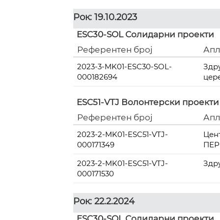
Рок: 19.10.2023
ESC30-SOL Солидарни проекти
Референтен број
Апл
2023-3-MK01-ESC30-SOL-
Здр
000182694
цер
ESC51-VTJ Волонтерски проекти
Референтен број
Апл
2023-2-MK01-ESC51-VTJ-
Цен
000171349
ПЕР
2023-2-MK01-ESC51-VTJ-
Здр
000171530
Рок: 22.2.2024
ESC30-SOL Солидарни проекти