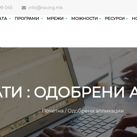
09 045
info@na.org.mk
АТА
ПРОГРАМИ
МРЕЖИ
МОЖНОСТИ
РЕСУРСИ
Н
АТИ : ОДОБРЕНИ
Почетна
/
Одобрени апликации