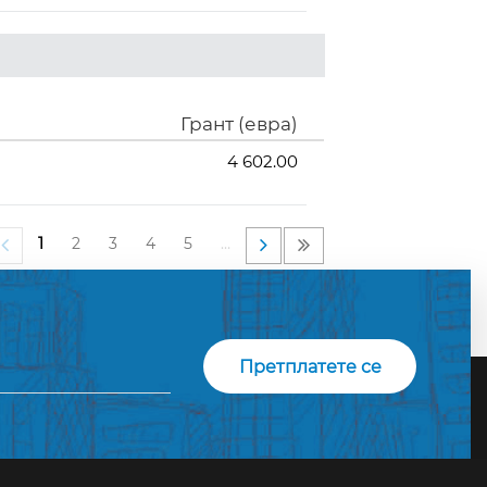
Грант (евра)
4 602.00
1
2
3
4
5
…