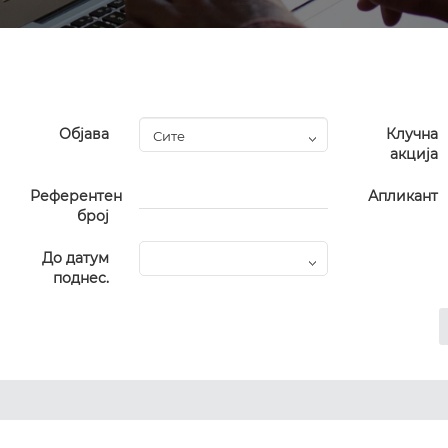
Објава
Клучна
акција
Референтен
Апликант
број
До датум
поднес.