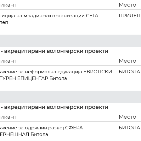
икант
Место
лиција на младински организации СЕГА
ПРИЛЕП
леп
 - акредитирани волонтерски проекти
икант
Место
ужение за неформална едукација ЕВРОПСКИ
БИТОЛА
ТУРЕН ЕПИЦЕНТАР Битола
 - акредитирани волонтерски проекти
икант
Место
ужение за одржлив развој СФЕРА
БИТОЛА
ЕРНЕШНАЛ Битола