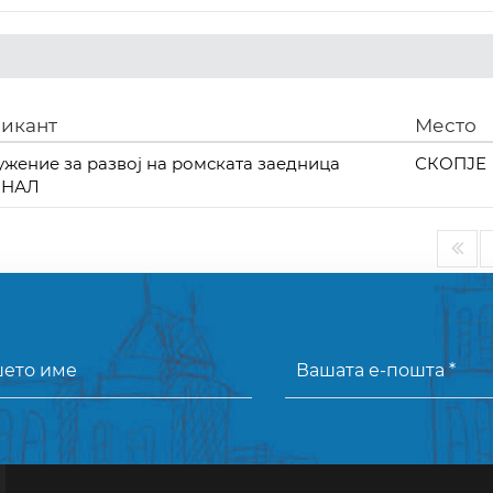
икант
Место
ужение за развој на ромската заедница
СКОПЈЕ
МНАЛ