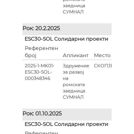
заедница
СУМНАЛ
Рок: 20.2.2025
ESC30-SOL Солидарни проекти
Референтен
Гран
број
Апликант
Место
(евра
2025-1-MK01-
Здружение
СКОПЈЕ
ESC30-SOL-
за развој
835.0
000348346
на
ромската
заедница
СУМНАЛ
Рок: 01.10.2025
ESC30-SOL Солидарни проекти
Референтен
Гран