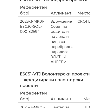
Референтен
Гран
број
Апликант
Место
(евра
2023-3-MK01-
Здружение
СКОПЈЕ
ESC30-SOL-
Совет на
493.
000182694
родители
на деца и
лица со
церебрална
парализа
ЗЛАТНИ
АНГЕЛИ
ESC51-VTJ Волонтерски проекти
- акредитирани волонтерски
проекти
Референтен
број
Апликант
Место
2023-2-MK01-
Центар за
ДЕЛЧЕВО