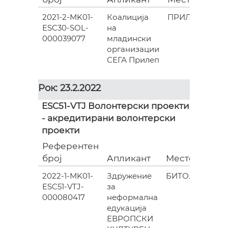
2021-2-MK01-
Коалиција
ПРИЛЕП
ESC30-SOL-
на
000
000039077
младински
организации
СЕГА Прилеп
Рок: 23.2.2022
ESC51-VTJ Волонтерски проекти
- акредитирани волонтерски
проекти
Референтен
Гра
број
Апликант
Место
(евр
2022-1-MK01-
Здружение
БИТОЛА
0
ESC51-VTJ-
за
000080417
неформална
едукација
ЕВРОПСКИ