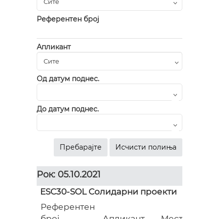
Референтен број
Апликант
Од датум поднес.
До датум поднес.
Рок: 05.10.2021
ESC30-SOL Солидарни проекти
Референтен
Гр
број
Апликант
Место
(ев