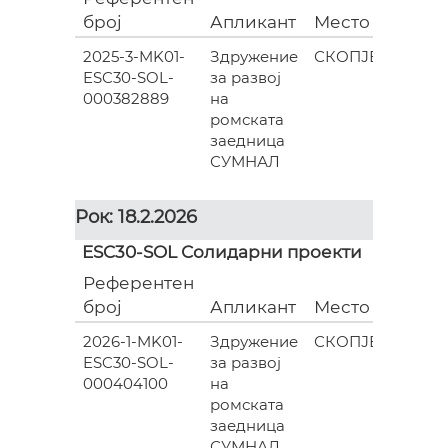
број
Апликант
Место
(евра
2025-3-MK01-
Здружение
СКОПЈЕ
ESC30-SOL-
за развој
835.0
000382889
на
ромската
заедница
СУМНАЛ
Рок: 18.2.2026
ESC30-SOL Солидарни проекти
Референтен
Гран
број
Апликант
Место
(евра
2026-1-MK01-
Здружение
СКОПЈЕ
ESC30-SOL-
за развој
602.0
000404100
на
ромската
заедница
СУМНАЛ