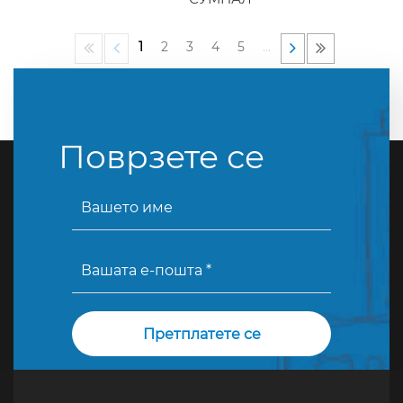
1
2
3
4
5
…
Поврзете се