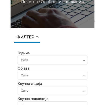
Почетна
/
Одобрени апликации
ФИЛТЕР
Година
Објава
Клучна акција
Клучна подакција