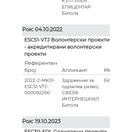
КУЛТУРЕН
ЕПИЦЕНТАР
Битола
Рок: 04.10.2022
ESC51-VTJ Волонтерски проекти
- акредитирани волонтерски
проекти
Референтен
број
Апликант
Место
(
2022-2-MK01-
Здружение за
БИТОЛА
ESC51-VTJ-
одржлив развој
000092200
СФЕРА
ИНТЕРНЕШНАЛ
Битола
Рок: 19.10.2023
ESC30-SOL Солидарни проекти