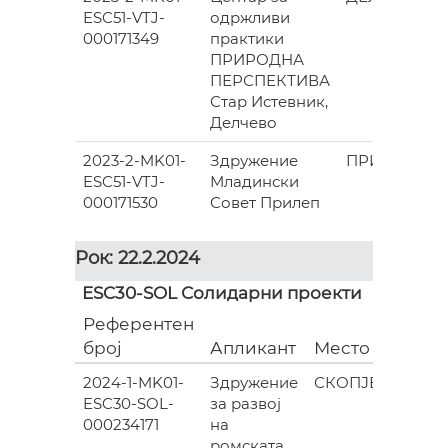
ESC51-VTJ-
одржливи
000171349
практики
ПРИРОДНА
ПЕРСПЕКТИВА
Стар Истевник,
Делчево
2023-2-MK01-
Здружение
ПРИЛЕП
ESC51-VTJ-
Младински
000171530
Совет Прилеп
Рок: 22.2.2024
ESC30-SOL Солидарни проекти
Референтен
Гран
број
Апликант
Место
(евра
2024-1-MK01-
Здружение
СКОПЈЕ
ESC30-SOL-
за развој
835.0
000234171
на
ромската