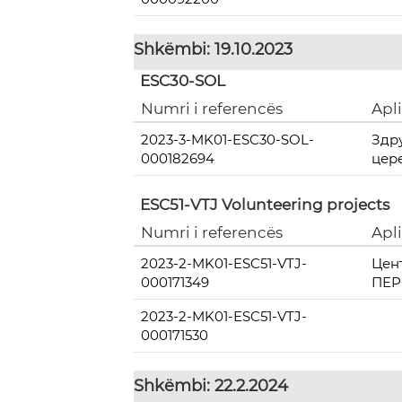
Shkëmbi: 19.10.2023
ESC30-SOL
Numri i referencës
Apl
2023-3-MK01-ESC30-SOL-
Здр
000182694
цер
ESC51-VTJ Volunteering projects
Numri i referencës
Apl
2023-2-MK01-ESC51-VTJ-
Цен
000171349
ПЕР
2023-2-MK01-ESC51-VTJ-
000171530
Shkëmbi: 22.2.2024