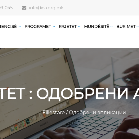
09 045
info@na.org.mk
JENCISË
PROGRAMET
RRJETET
MUNDËSITË
BURIMET
TET : ОДОБРЕН
Fillestare
/
Одобрени апликации