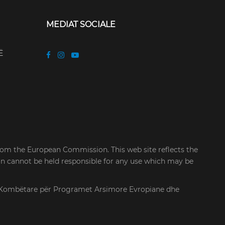
MEDIAT SOCIALE
Ë
rom the European Commission. This web site reflects the
on cannot be held responsible for any use which may be
cia Kombëtare për Programet Arsimore Evropiane dhe