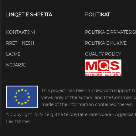
LINQET E SHPEJTA
POLITIKAT
KONTAKTONI
POLITIKA E PRIVATËSIS
RRETH NESH
POLITIKA E KUKIVE
LAJME
QUALITY POLICY
NGJARJE
This project has been funded with support f
views only of the author, and the Commissi
made of the information contained therein.
© Copyright 2022
Të gjitha të drejtat e rezervuara - Agjen
Lëvizshmëri