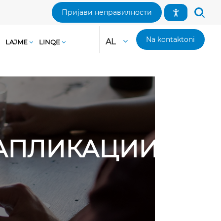
Пријави неправилности
Na kontaktoni
AL
LAJME
LINQE
И АПЛИКАЦИИ