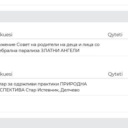
ikuesi
Qyteti
ужение Совет на родители на деца и лица со
ебрална парализа ЗЛАТНИ АНГЕЛИ
ikuesi
Qyteti
тар за одржливи практики ПРИРОДНА
СПЕКТИВА Стар Истевник, Делчево