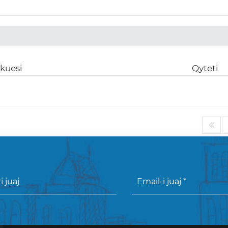
ikuesi
Qyteti