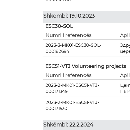
Shkëmbi: 19.10.2023
ESC30-SOL
Numri i referencës
Apl
2023-3-MK01-ESC30-SOL-
Здр
000182694
цер
ESC51-VTJ Volunteering projects
Numri i referencës
Apl
2023-2-MK01-ESC51-VTJ-
Цен
000171349
ПЕР
2023-2-MK01-ESC51-VTJ-
000171530
Shkëmbi: 22.2.2024