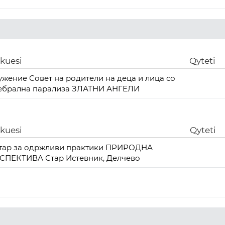
ikuesi
Qyteti
ужение Совет на родители на деца и лица со
ебрална парализа ЗЛАТНИ АНГЕЛИ
ikuesi
Qyteti
тар за одржливи практики ПРИРОДНА
СПЕКТИВА Стар Истевник, Делчево