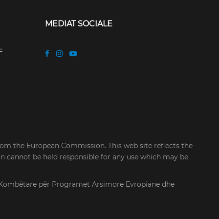
MEDIAT SOCIALE
Ë
rom the European Commission. This web site reflects the
on cannot be held responsible for any use which may be
cia Kombëtare për Programet Arsimore Evropiane dhe