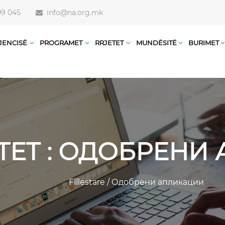
09 045
info@na.org.mk
JENCISË
PROGRAMET
RRJETET
MUNDËSITË
BURIMET
TET : ОДОБРЕН
Fillestare
/
Одобрени апликации