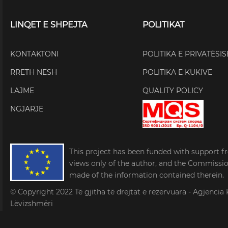
LINQET E SHPEJTA
POLITIKAT
KONTAKTONI
POLITIKA E PRIVATËSIS
RRETH NESH
POLITIKA E KUKIVE
LAJME
QUALITY POLICY
NGJARJE
This project has been funded with support f
views only of the author, and the Commissi
made of the information contained therein.
© Copyright 2022
Të gjitha të drejtat e rezervuara - Agjen
Lëvizshmëri