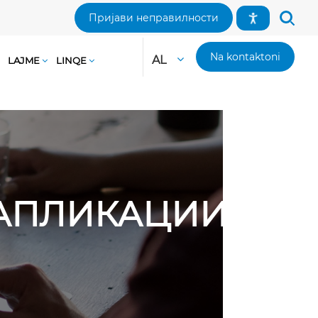
Пријави неправилности
Na kontaktoni
AL
LAJME
LINQE
И АПЛИКАЦИИ