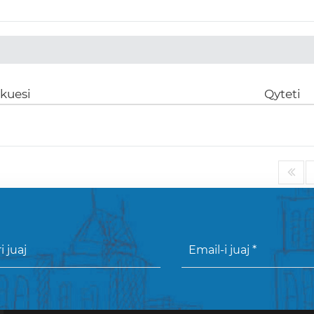
ikuesi
Qyteti