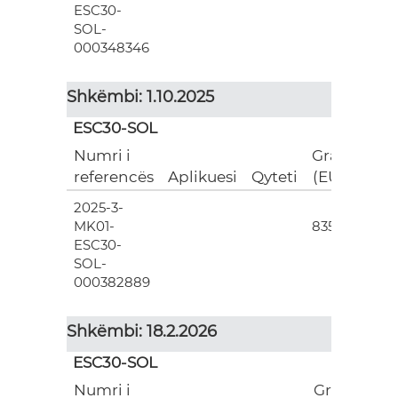
ESC30-
SOL-
000348346
Shkëmbi: 1.10.2025
ESC30-SOL
Numri i
Grant
referencës
Aplikuesi
Qyteti
(EUR)
2025-3-
3
MK01-
835.00
ESC30-
SOL-
000382889
Shkëmbi: 18.2.2026
ESC30-SOL
Numri i
Grant