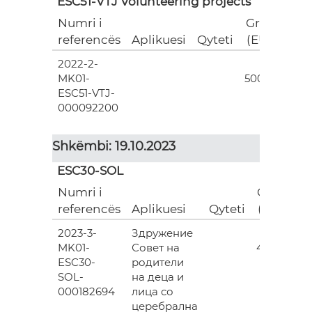
ESC51-VTJ Volunteering projects
Numri i
Grant
referencës
Aplikuesi
Qyteti
(EUR)
2022-2-
18
MK01-
500.00
ESC51-VTJ-
000092200
Shkëmbi: 19.10.2023
ESC30-SOL
Numri i
Grant
referencës
Aplikuesi
Qyteti
(EUR)
2023-3-
Здружение
3
MK01-
Совет на
493.00
ESC30-
родители
SOL-
на деца и
000182694
лица со
церебрална