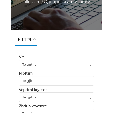
Fillestare
/
Одобрени апликации
FILTRI
Vit
Njoftimi
Veprimi kryesor
Zbritja kryesore