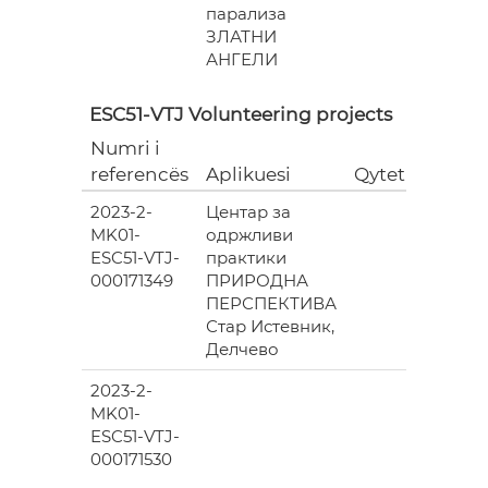
парализа
ЗЛАТНИ
АНГЕЛИ
ESC51-VTJ Volunteering projects
Numri i
Grant
referencës
Aplikuesi
Qyteti
(EUR)
2023-2-
Центар за
6
MK01-
одржливи
978.00
ESC51-VTJ-
практики
000171349
ПРИРОДНА
ПЕРСПЕКТИВА
Стар Истевник,
Делчево
2023-2-
6
MK01-
978.00
ESC51-VTJ-
000171530