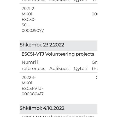
2021-2-
3
MK01-
000.00
ESC30-
SOL-
000039077
Shkëmbi: 23.2.2022
ESC51-VTJ Volunteering projects
Numri i
Grant
referencës
Aplikuesi
Qyteti
(EUR)
2022-1-
0.00
MK01-
ESC51-VTJ-
000080417
Shkëmbi: 4.10.2022