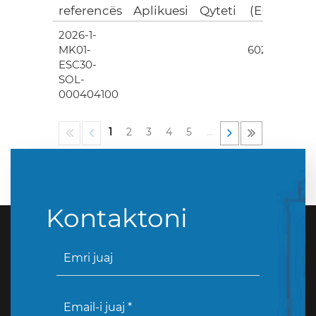
referencës
Aplikuesi
Qyteti
(EUR)
2026-1-
4
MK01-
602.00
ESC30-
SOL-
000404100
1
2
3
4
5
…
Kontaktoni