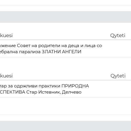
ikuesi
Qyteti
ужение Совет на родители на деца и лица со
ебрална парализа ЗЛАТНИ АНГЕЛИ
ikuesi
Qyteti
тар за одржливи практики ПРИРОДНА
СПЕКТИВА Стар Истевник, Делчево