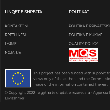
LINQET E SHPEJTA
POLITIKAT
KONTAKTONI
POLITIKA E PRIVATËSIS
RRETH NESH
POLITIKA E KUKIVE
LAJME
QUALITY POLICY
NGJARJE
This project has been funded with support f
views only of the author, and the Commissi
made of the information contained therein.
© Copyright 2022
Të gjitha të drejtat e rezervuara - Agjen
Lëvizshmëri