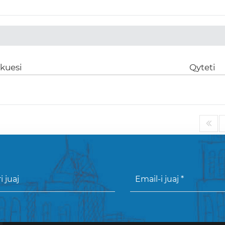
ikuesi
Qyteti