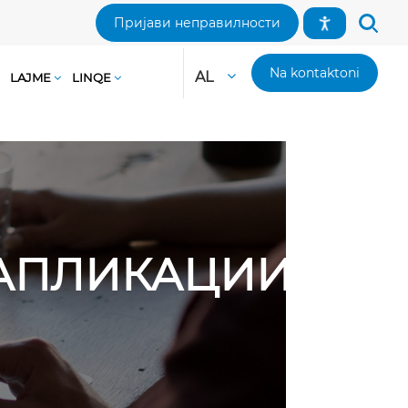
Пријави неправилности
Na kontaktoni
AL
LAJME
LINQE
И АПЛИКАЦИИ