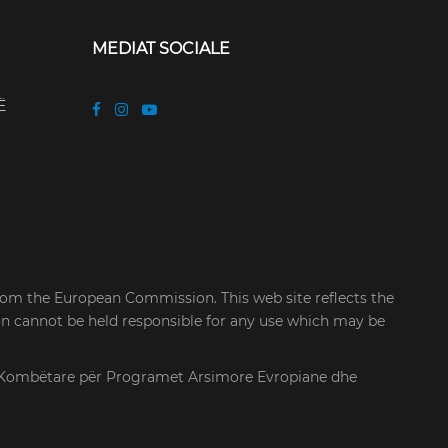
MEDIAT SOCIALE
Ë
rom the European Commission. This web site reflects the
on cannot be held responsible for any use which may be
cia Kombëtare për Programet Arsimore Evropiane dhe