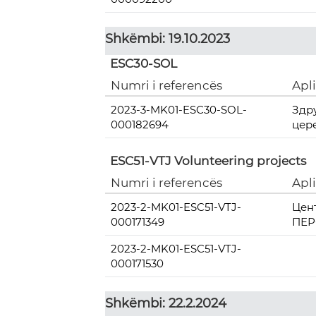
Shkëmbi: 19.10.2023
ESC30-SOL
Numri i referencës
Apl
2023-3-MK01-ESC30-SOL-
Здр
000182694
цер
ESC51-VTJ Volunteering projects
Numri i referencës
Apl
2023-2-MK01-ESC51-VTJ-
Цен
000171349
ПЕР
2023-2-MK01-ESC51-VTJ-
000171530
Shkëmbi: 22.2.2024