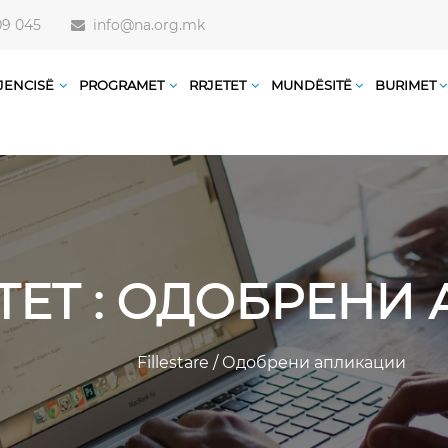
09 045
info@na.org.mk
JENCISË
PROGRAMET
RRJETET
MUNDËSITË
BURIMET
TET : ОДОБРЕН
Fillestare
/
Одобрени апликации