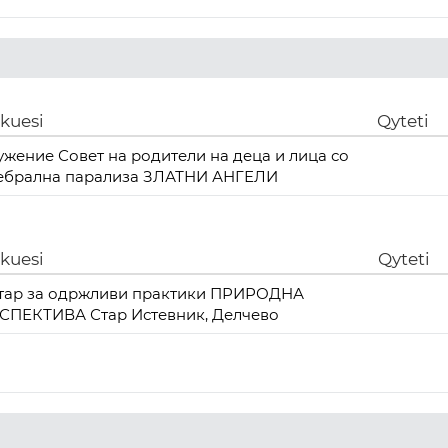
ikuesi
Qyteti
ужение Совет на родители на деца и лица со
ебрална парализа ЗЛАТНИ АНГЕЛИ
ikuesi
Qyteti
тар за одржливи практики ПРИРОДНА
СПЕКТИВА Стар Истевник, Делчево