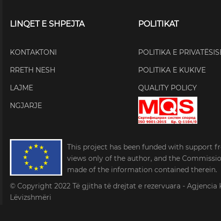
LINQET E SHPEJTA
POLITIKAT
KONTAKTONI
POLITIKA E PRIVATËSIS
RRETH NESH
POLITIKA E KUKIVE
LAJME
QUALITY POLICY
NGJARJE
This project has been funded with support f
views only of the author, and the Commissi
made of the information contained therein.
© Copyright 2022
Të gjitha të drejtat e rezervuara - Agjen
Lëvizshmëri