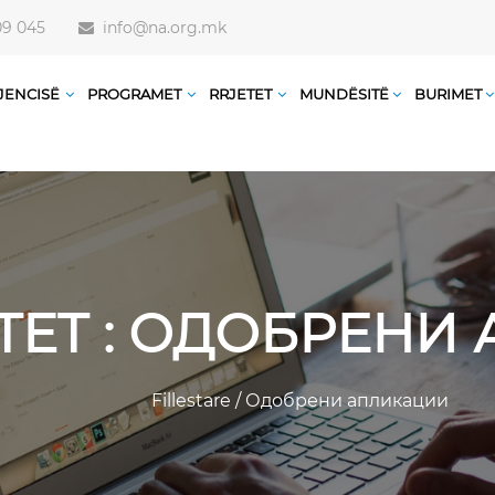
09 045
info@na.org.mk
JENCISË
PROGRAMET
RRJETET
MUNDËSITË
BURIMET
TET : ОДОБРЕН
Fillestare
/
Одобрени апликации