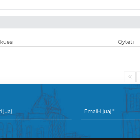
ikuesi
Qyteti