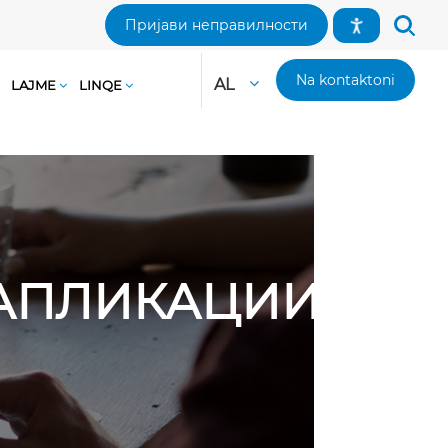
Пријави неправилности
Na kontaktoni
AL
LAJME
LINQE
И АПЛИКАЦИИ