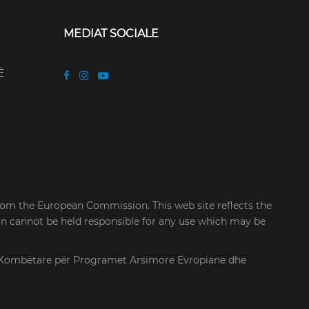
MEDIAT SOCIALE
Ë
rom the European Commission. This web site reflects the
on cannot be held responsible for any use which may be
cia Kombëtare për Programet Arsimore Evropiane dhe