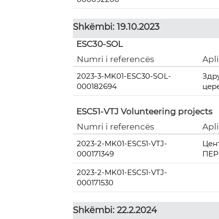
Shkëmbi: 19.10.2023
ESC30-SOL
Numri i referencës
Apl
2023-3-MK01-ESC30-SOL-
Здр
000182694
цер
ESC51-VTJ Volunteering projects
Numri i referencës
Apl
2023-2-MK01-ESC51-VTJ-
Цен
000171349
ПЕР
2023-2-MK01-ESC51-VTJ-
000171530
Shkëmbi: 22.2.2024