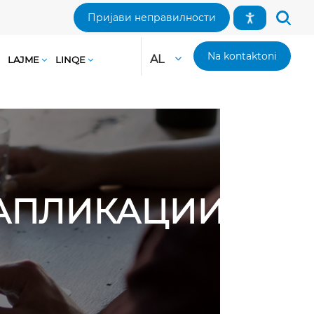
Пријави неправилности
Na kontaktoni
AL
LAJME
LINQE
И АПЛИКАЦИИ