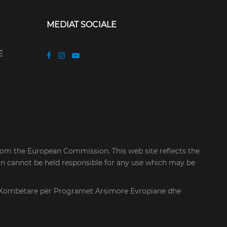
MEDIAT SOCIALE
Ë
rom the European Commission. This web site reflects the
on cannot be held responsible for any use which may be
cia Kombëtare për Programet Arsimore Evropiane dhe