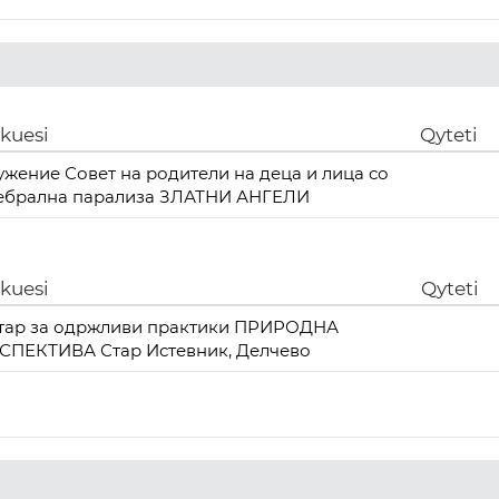
ikuesi
Qyteti
ужение Совет на родители на деца и лица со
ебрална парализа ЗЛАТНИ АНГЕЛИ
ikuesi
Qyteti
тар за одржливи практики ПРИРОДНА
СПЕКТИВА Стар Истевник, Делчево