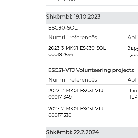
Shkëmbi: 19.10.2023
ESC30-SOL
Numri i referencës
Apl
2023-3-MK01-ESC30-SOL-
Здр
000182694
цер
ESC51-VTJ Volunteering projects
Numri i referencës
Apl
2023-2-MK01-ESC51-VTJ-
Цен
000171349
ПЕР
2023-2-MK01-ESC51-VTJ-
000171530
Shkëmbi: 22.2.2024