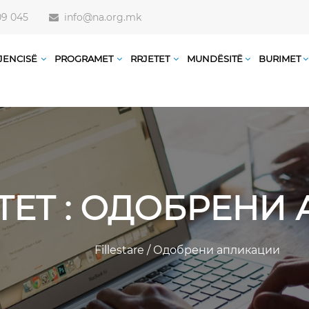
09 045
info@na.org.mk
JENCISË
PROGRAMET
RRJETET
MUNDËSITË
BURIMET
TET : ОДОБРЕН
Fillestare
/
Одобрени апликации