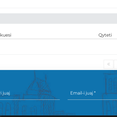
ikuesi
Qyteti