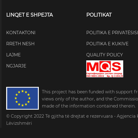
LINQET E SHPEJTA
POLITIKAT
KONTAKTONI
POLITIKA E PRIVATËSIS
RRETH NESH
POLITIKA E KUKIVE
LAJME
QUALITY POLICY
NGJARJE
This project has been funded with support f
views only of the author, and the Commissi
made of the information contained therein.
© Copyright 2022
Të gjitha të drejtat e rezervuara - Agjen
Lëvizshmëri