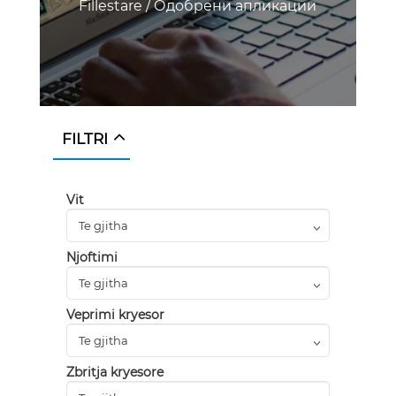
Fillestare
/
Одобрени апликации
FILTRI
Vit
Njoftimi
Veprimi kryesor
Zbritja kryesore