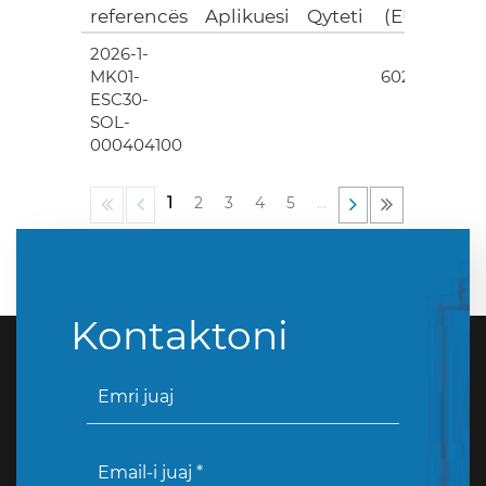
referencës
Aplikuesi
Qyteti
(EUR)
2026-1-
4
MK01-
602.00
ESC30-
SOL-
000404100
1
2
3
4
5
…
Kontaktoni