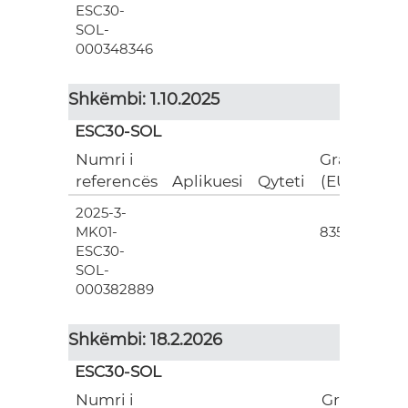
ESC30-
SOL-
000348346
Shkëmbi: 1.10.2025
ESC30-SOL
Numri i
Grant
referencës
Aplikuesi
Qyteti
(EUR)
2025-3-
3
MK01-
835.00
ESC30-
SOL-
000382889
Shkëmbi: 18.2.2026
ESC30-SOL
Numri i
Grant