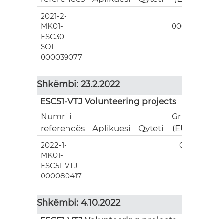
2021-2-
3
MK01-
000.00
ESC30-
SOL-
000039077
Shkëmbi: 23.2.2022
ESC51-VTJ Volunteering projects
Numri i
Grant
referencës
Aplikuesi
Qyteti
(EUR)
2022-1-
0.00
MK01-
ESC51-VTJ-
000080417
Shkëmbi: 4.10.2022