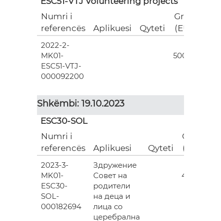
ESC51-VTJ Volunteering projects
Numri i
Grant
referencës
Aplikuesi
Qyteti
(EUR)
2022-2-
18
MK01-
500.00
ESC51-VTJ-
000092200
Shkëmbi: 19.10.2023
ESC30-SOL
Numri i
Grant
referencës
Aplikuesi
Qyteti
(EUR)
2023-3-
Здружение
3
MK01-
Совет на
493.00
ESC30-
родители
SOL-
на деца и
000182694
лица со
церебрална