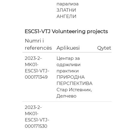
парализа
ЗЛАТНИ
АНГЕЛИ
ESC51-VTJ Volunteering projects
Numri i
Grant
referencës
Aplikuesi
Qyteti
(EUR)
2023-2-
Центар за
6
MK01-
одржливи
978.00
ESC51-VTJ-
практики
000171349
ПРИРОДНА
ПЕРСПЕКТИВА
Стар Истевник,
Делчево
2023-2-
6
MK01-
978.00
ESC51-VTJ-
000171530