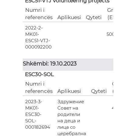
ESC51-VTJ Volunteering projects
Numri i
Grant
referencës
Aplikuesi
Qyteti
(EUR)
2022-2-
18
MK01-
500.00
ESC51-VTJ-
000092200
Shkëmbi: 19.10.2023
ESC30-SOL
Numri i
Grant
referencës
Aplikuesi
Qyteti
(EUR)
2023-3-
Здружение
3
MK01-
Совет на
493.00
ESC30-
родители
SOL-
на деца и
000182694
лица со
церебрална