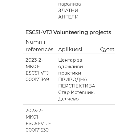
парализа
ЗЛАТНИ
АНГЕЛИ
ESC51-VTJ Volunteering projects
Numri i
Grant
referencës
Aplikuesi
Qyteti
(EUR)
2023-2-
Центар за
6
MK01-
одржливи
978.00
ESC51-VTJ-
практики
000171349
ПРИРОДНА
ПЕРСПЕКТИВА
Стар Истевник,
Делчево
2023-2-
6
MK01-
978.00
ESC51-VTJ-
000171530