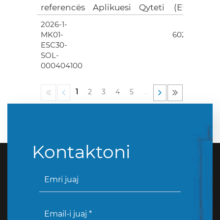
referencës
Aplikuesi
Qyteti
(EUR)
2026-1-
4
MK01-
602.00
ESC30-
SOL-
000404100
1
2
3
4
5
…
Kontaktoni