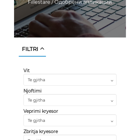
Fillestare
/
Одобрени апликации
FILTRI
Vit
Njoftimi
Veprimi kryesor
Zbritja kryesore