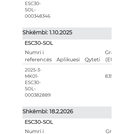
ESC30-
SOL-
000348346
Shkëmbi: 1.10.2025
ESC30-SOL
Numri i
Grant
referencës
Aplikuesi
Qyteti
(EUR)
2025-3-
3
MK01-
835.00
ESC30-
SOL-
000382889
Shkëmbi: 18.2.2026
ESC30-SOL
Numri i
Grant