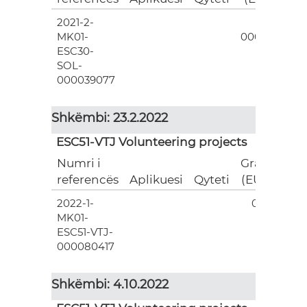
2021-2-
3
MK01-
000.00
ESC30-
SOL-
000039077
Shkëmbi: 23.2.2022
ESC51-VTJ Volunteering projects
Numri i
Grant
referencës
Aplikuesi
Qyteti
(EUR)
2022-1-
0.00
MK01-
ESC51-VTJ-
000080417
Shkëmbi: 4.10.2022