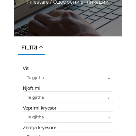
Fillestare
/
Одобрени апликации
FILTRI
Vit
Njoftimi
Veprimi kryesor
Zbritja kryesore