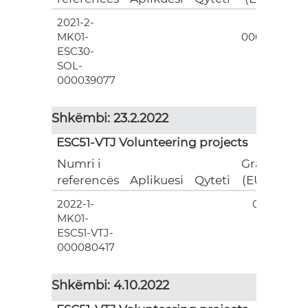
2021-2-
3
MK01-
000.00
ESC30-
SOL-
000039077
Shkëmbi: 23.2.2022
ESC51-VTJ Volunteering projects
Numri i
Grant
referencës
Aplikuesi
Qyteti
(EUR)
2022-1-
0.00
MK01-
ESC51-VTJ-
000080417
Shkëmbi: 4.10.2022