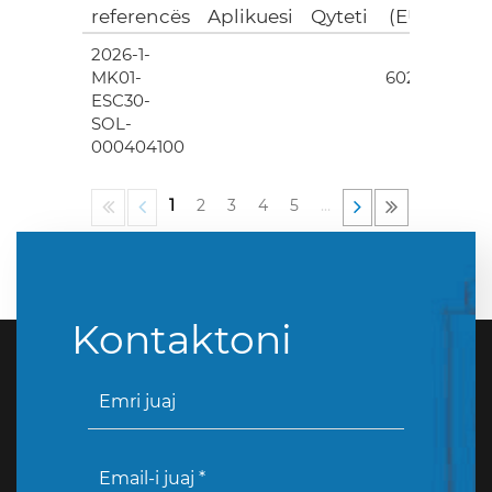
referencës
Aplikuesi
Qyteti
(EUR)
2026-1-
4
MK01-
602.00
ESC30-
SOL-
000404100
1
2
3
4
5
…
Kontaktoni