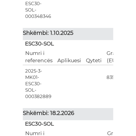
ESC30-
SOL-
000348346
Shkëmbi: 1.10.2025
ESC30-SOL
Numri i
Grant
referencës
Aplikuesi
Qyteti
(EUR)
2025-3-
3
MK01-
835.00
ESC30-
SOL-
000382889
Shkëmbi: 18.2.2026
ESC30-SOL
Numri i
Grant