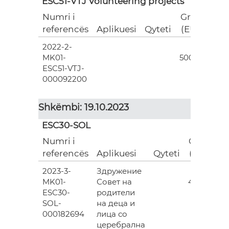
ESC51-VTJ Volunteering projects
Numri i
Grant
referencës
Aplikuesi
Qyteti
(EUR)
2022-2-
18
MK01-
500.00
ESC51-VTJ-
000092200
Shkëmbi: 19.10.2023
ESC30-SOL
Numri i
Grant
referencës
Aplikuesi
Qyteti
(EUR)
2023-3-
Здружение
3
MK01-
Совет на
493.00
ESC30-
родители
SOL-
на деца и
000182694
лица со
церебрална