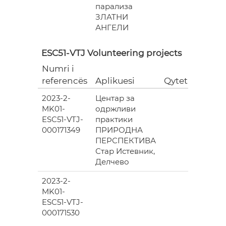
парализа
ЗЛАТНИ
АНГЕЛИ
ESC51-VTJ Volunteering projects
Numri i
Grant
referencës
Aplikuesi
Qyteti
(EUR)
2023-2-
Центар за
6
MK01-
одржливи
978.00
ESC51-VTJ-
практики
000171349
ПРИРОДНА
ПЕРСПЕКТИВА
Стар Истевник,
Делчево
2023-2-
6
MK01-
978.00
ESC51-VTJ-
000171530