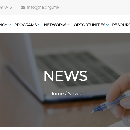
09 045
info@na.org.mk
NCY
PROGRAMS
NETWORKS
OPPORTUNITIES
RESOUR
NEWS
Home
/
News