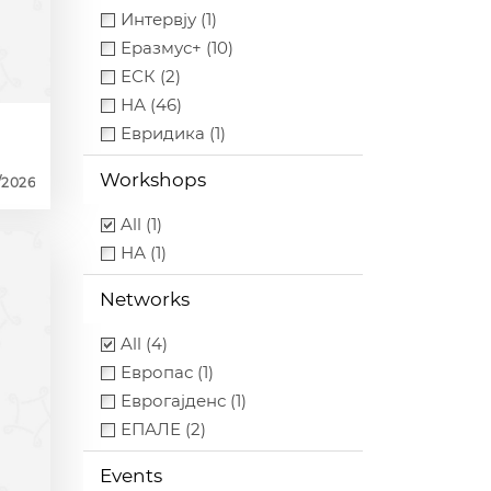
Интервју (1)
Еразмус+ (10)
ЕСК (2)
НА (46)
Евридика (1)
Workshops
/2026
All (1)
НА (1)
Networks
All (4)
Европас (1)
Еврогајденс (1)
ЕПАЛЕ (2)
Events