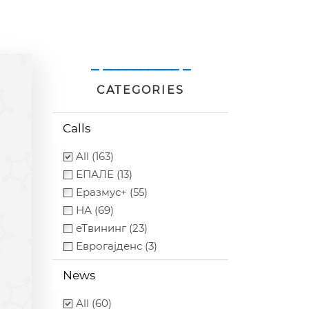
_ __________ _
CATEGORIES
Calls
All (163)
ЕПАЛЕ (13)
Еразмус+ (55)
НА (69)
еТвининг (23)
Еврогајденс (3)
News
All (60)