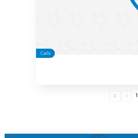
Calls
1