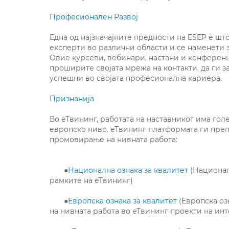
Професионален Развој
Една од најзначајните предности на ESEP е ш
експерти во различни области и се наменети 
Овие курсеви, вебинари, настани и конференц
проширите својата мрежа на контакти, да ги з
успешни во својата професионална кариера.
Признанија
Во еТвининг, работата на наставникот има гол
европско ниво. еТвининг платформата ги преп
промовирање на нивната работа:
●
Национална ознака за квалитет
(Национал
рамките на еТвининг)
●
Европска ознака за квалитет
(Европска оз
на нивната работа во еТвининг проекти на ин