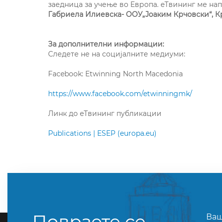
заедница за учење во Европа. еТвининг ме на
Габриела Илиевска- ООУ„Јоаким Крчовски“, К
За дополнителни информации:
Следете не на социјалните медиуми:
Facebook: Etwinning North Macedonia
https://www.facebook.com/etwinningmk/
Линк до еТвининг публикации
Publications | ESEP (europa.eu)
Поврзете се