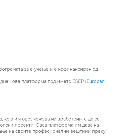
програмата за е-учење и е кофинансиран од
една нова платформа под името ESEP
(Europan
, која им овозможува на вработените да се
ропски проекти. Оваа платформа им дава на
ивање на своите професионални вештини преку