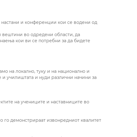
, настани и конференции кои се водени од
и вештини во одредени области, да
знаења кои ви се потребни за да бидете
амо на локално, туку и на национално и
е и училиштата и нуди различни начини за
ектите на учениците и наставниците во
што го демонстрираат извонредниот квалитет