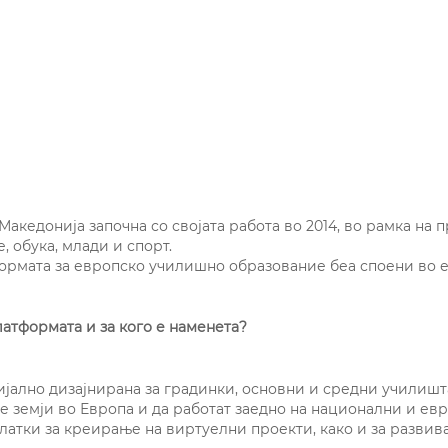
кедонија започна со својата работа во 2014, во рамка на 
, обука, млади и спорт.
формата за европско училишно образование беа споени во 
атформата и за кого е наменета?
ијално дизајнирана за градинки, основни и средни училишта
е земји во Европа и да работат заедно на национални и ев
алатки за креирање на виртуелни проекти, како и за разв