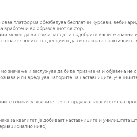
то оваа платформа обезбедува бесплатни курсеви, вебинари
за вработени во образовниот сектор.
ии можат да ви помогнат да ги подобрите вашите знаења 
апознаете новите тенденции и да ги стекнете практичните 
емо значење и заслужува да биде признаена и објавена не с
ознава и ги вреднува напорите на наставниците, ученицит
ните ознаки за квалитет го потврдуваат квалитетот на про
нака за квалитет, ја добиваат наставниците и училиштата 
тернационално ниво)