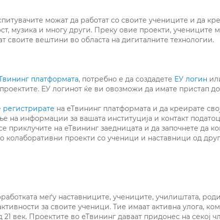
спитувачите можат да работат со своите учениците и да кр
ност, музика и многу други. Преку овие проекти, учениците 
аат своите вештини во областа на дигиталните технологии.
Твининг платформата
, потребно е да создадете
ЕУ логин
ил
+ проектите. ЕУ логинот ќе ви овозможи да имате пристап д
е
регистрирате
на еТвининг платформата и да креирате сво
ње на информации за вашата институција и контакт податоц
е приклучите на еТвининг заедницата и да започнете да ко
во колаборативни проекти со ученици и наставници од друг
оработката меѓу наставниците, учениците, училиштата, род
ктивности за своите ученици. Тие имаат активна улога, ком
 21 век. Проектите во еТвининг даваат придонес на секој чл