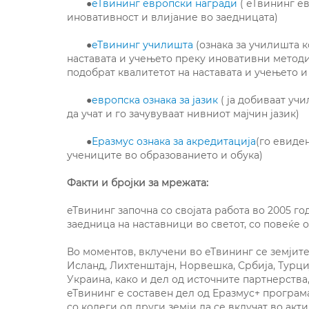
●
еТвининг европски награди
( еТвининг ев
иновативност и влијание во заедницата)
●
еТвининг училишта
(ознака за училишта 
наставата и учењето преку иновативни методи 
подобрат квалитетот на наставата и учењето и
●
европска ознака за јазик
( ја добиваат уч
да учат и го зачувуваат нивниот мајчин јазик)
●
Еразмус ознака за акредитација
(го евиде
учениците во образованието и обука)
Факти и бројки за мрежата:
еТвининг започна со својата работа во 2005 го
заедница на наставници во светот, со повеќе 
Во моментов, вклучени во еТвининг се земјите
Исланд, Лихтенштајн, Норвешка, Србија, Турциј
Украина, како и дел од источните партнерства
еТвининг е составен дел од Еразмус+ програма
со колеги од други земји да се вклучат во акт