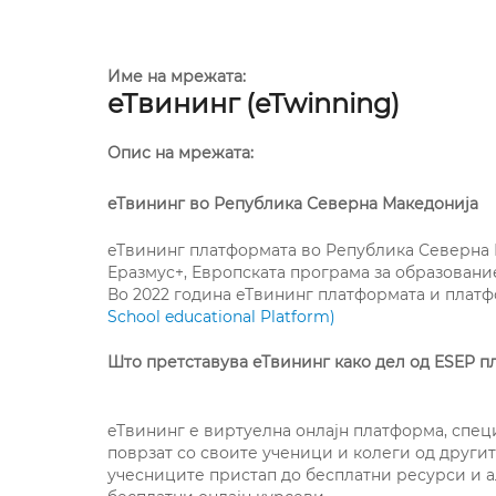
Име на мрежата:
еТвининг (eTwinning)
Опис на мрежата:
еТвининг во Република Северна Македонија
еТвининг платформата во Република Северна Ма
Еразмус+, Европската програма за образование
Во 2022 година еТвининг платформата и плат
School educational Platform)
Што претставува еТвининг како дел од ESEP пл
eТвининг е виртуелна онлајн платформа, спец
поврзат со своите ученици и колеги од другит
учесниците пристап до бесплатни ресурси и 