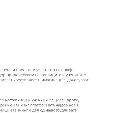
успешни проекти и учеството на онлајн
дор придонесувам наставниците и учениците
звиваат креативност и имагинација, донесуваат
 со наставници и ученици од цела Европа,
Преку е-Твининг платформата најдов нови
еници еТвининг е дел од највозбудливата