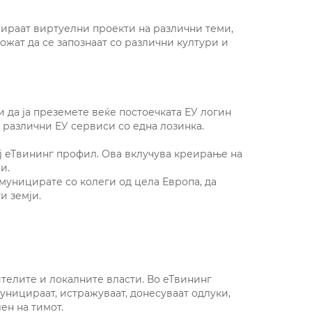
еираат виртуелни проекти на различни теми,
можат да се запознаат со различни култури и
и да ја преземете веќе постоечката ЕУ логин
о различни ЕУ сервиси со една лозинка.
ј еТвининг профил. Ова вклучува креирање на
и.
муницирате со колеги од цела Европа, да
и земји.
ителите и локалните власти. Во еТвининг
уницираат, истражуваат, донесуваат одлуки,
ен на тимот.