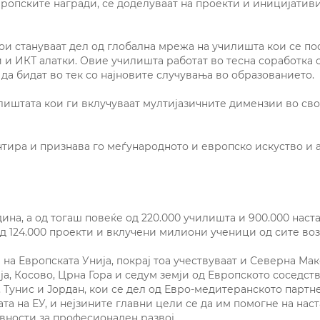
ропските награди, се доделуваат на проекти и иницијативи 
кои стануваат дел од глобална мрежа на училишта кои се п
и ИКТ алатки. Овие училишта работат во тесна соработка с
 да бидат во тек со најновите случувања во образованието.
илиштата кои ги вклучуваат мултијазичните димензии во св
нтира и признава го меѓународното и европско искуство и 
дина, а од тогаш повеќе од 220.000 училишта и 900.000 нас
од 124.000 проекти и вклучени милиони ученици од сите воз
 на Европската Унија, покрај тоа учествуваат и Северна Мак
а, Косово, Црна Гора и седум земји од Европското соседство
, Тунис и Јордан, кои се дел од Евро-медитеранското партн
та на ЕУ, и нејзините главни цели се да им помогне на на
ивности за професионален развој.