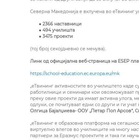
Северна Македонија е вклучена во еТвининг у
●
2366 наставници
●
494 училишта
●
3475 проекти
(тој број секојдневно се менува).
Линк од официјална веб-страница на ESEP пла
https://school-education.ec.europa.eu/mk
„еТвининг активностите во училиштето каде с
работилници и семинари кои овозможуваат пр
преку овие проекти да имаат активна улога, м
одлуки, се почитуваат едни со други и ги учат 
Олгица Бајалџиева- ООУ „Петар Поп Арсов“, С
„еТвининг е образовна платформа на сегашнос
виртуелно влегов во училниците на многу нас
партнери за Еразмус проектите и така ги науч