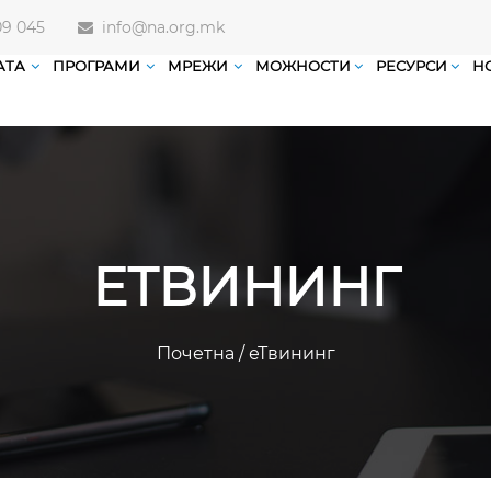
09 045
info@na.org.mk
АТА
ПРОГРАМИ
МРЕЖИ
МОЖНОСТИ
РЕСУРСИ
Н
ЕТВИНИНГ
Почетна
/
еТвининг