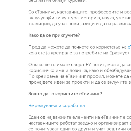
бесплатни онлајн курсеви.
Со eTвининг, наставниците, професорите и во
вклучувајќи ги култура, историја, наука, умет
традиции, да учат нови јазици и да ги развив
Како да се приклучите?
Пред да можете да почнете со користење на
е
која сте ја креирале за потребите на Еразмус
Откако ќе го имате својот ЕУ логин, може да с
корисничко име и лозинка, како и обезбедува
По креирање на еТвининг профил, можете да с
пронајдете идеи за проекти и да се вклучите 
Зошто да го користите еТвининг?
Вмрежување и соработка
Еден од најважните елементи на еТвининг е с
наставниците работат заедно и организираат а
се почитуваат едни со други и учат вештини од