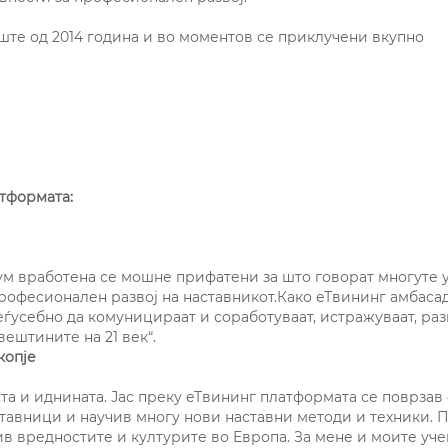
ште од 2014 година и во моментов се приклучени вкупно
тформата:
ум вработена се мошне прифатени за што говорат многуте 
офесионален развој на наставникот.Како еТвининг амбаса
еѓусебно да комуницираат и соработуваат, истражуваат, ра
вештините на 21 век“.
копје
та и иднината. Јас преку еТвининг платформата се поврзав
тавници и научив многу нови наставни методи и техники. 
ив вредностите и културите во Европа. За мене и моите уч