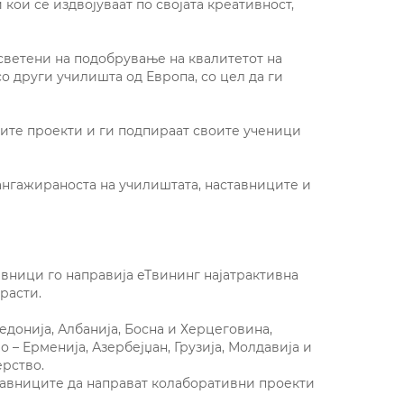
кои се издвојуваат по својата креативност,
осветени на подобрување на квалитетот на
о други училишта од Европа, со цел да ги
оите проекти и ги подпираат своите ученици
ангажираноста на училиштата, наставниците и
тавници го направија еТвининг најатрактивна
расти.
едонија, Албанија, Босна и Херцеговина,
 – Ерменија, Азербејџан, Грузија, Молдавија и
ерство.
ставниците да направат колаборативни проекти