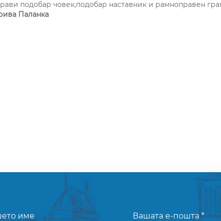
прави подобар човек,подобар наставник и рамноправен граѓ
рива Паланка