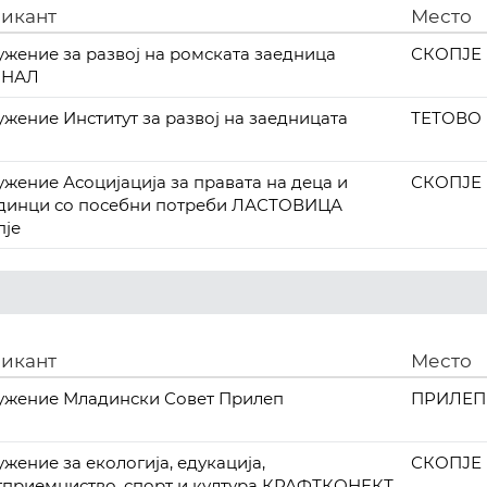
икант
Место
ужение за развој на ромската заедница
СКОПЈЕ
МНАЛ
ужение Институт за развој на заедницата
ТЕТОВО
ужение Асоцијација за правата на деца и
СКОПЈЕ
динци со посебни потреби ЛАСТОВИЦА
пје
икант
Место
ужение Младински Совет Прилеп
ПРИЛЕП
жение за екологија, едукација,
СКОПЈЕ
тприемниство, спорт и култура КРАФТКОНЕКТ