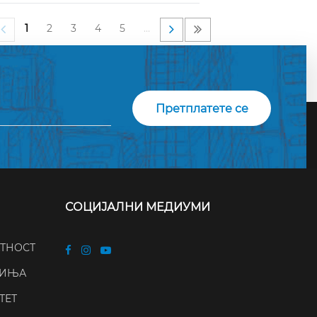
1
2
3
4
5
…
СОЦИЈАЛНИ МЕДИУМИ
АТНОСТ
ЧИЊА
ТЕТ