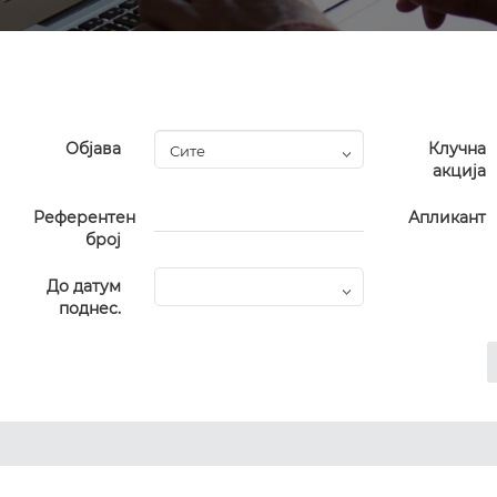
Објава
Клучна
акција
Референтен
Апликант
број
До датум
поднес.