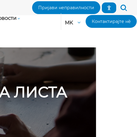
Пријави неправилности
ОВОСТИ
Контактирајте нè
MK
НА ЛИСТА