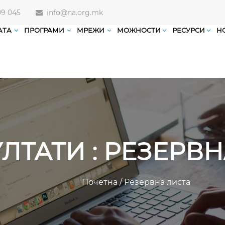
09 045
info@na.org.mk
АТА
ПРОГРАМИ
МРЕЖИ
МОЖНОСТИ
РЕСУРСИ
Н
ЛТАТИ : РЕЗЕРВ
Почетна
/
Резервна листа