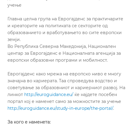
учење
Главна целна група на Еврогајденс за практичарите
и креаторите на политиката се секторите од
образованието и вработувањето во сите европски
земји.
Во Република Северна Македонија, Национален
центар за Еврогајденс е Националната агенција за
европски образовни програми и мобилност.
Еврогајденс како мрежа на европско ниво е многу
значајна во кариерата. Таа спроведува водство и
советување за образовниот и кариерниот развој. На
линкот
http://euroguidance.eu/
ќе најдете посебен
портал кој е наменет само за можностите за учење
http://euroguidance.eu/study-in-europe/the-portal/
.
За кого е наменета: