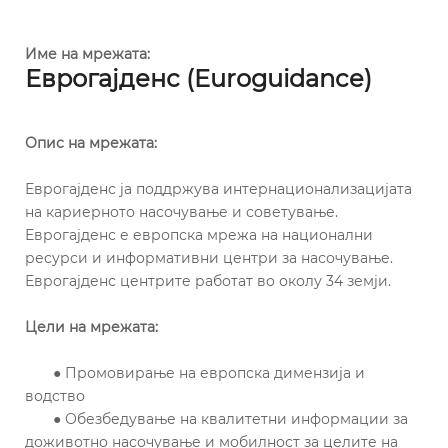
Име на мрежата:
Еврогајденс (Euroguidance)
Опис на мрежата:
Еврогајденс ја поддржува интернационализацијата
на кариерното насочување и советување.
Еврогајденс е европска мрежа на национални
ресурси и информативни центри за насочување.
Еврогајденс центрите работат во околу 34 земји.
Цели на мрежата:
● Промовирање на европска димензија и
водство
● Обезбедување на квалитетни информации за
доживотно насочување и мобилност за целите на