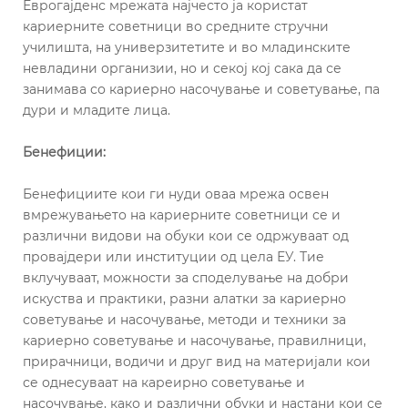
Еврогајденс мрежата најчесто ја користат
кариерните советници во средните стручни
училишта, на универзитетите и во младинските
невладини организии, но и секој кој сака да се
занимава со кариерно насочување и советување, па
дури и младите лица.
Бенефиции:
Бенефициите кои ги нуди оваа мрежа освен
вмрежувањето на кариерните советници се и
различни видови на обуки кои се одржуваат од
провајдери или институции од цела ЕУ. Тие
вклучуваат, можности за споделување на добри
искуства и практики, разни алатки за кариерно
советување и насочување, методи и техники за
кариерно советување и насочување, правилници,
прирачници, водичи и друг вид на материјали кои
се однесуваат на кареирно советување и
насочување, како и различни обуки и настани кои се