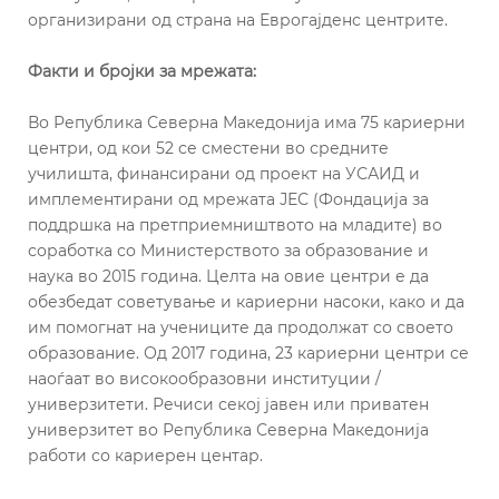
организирани од страна на Еврогајденс центрите.
Факти и бројки за мрежата:
Во Република Северна Македонија има 75 кариерни
центри, од кои 52 се сместени во средните
училишта, финансирани од проект на УСАИД и
имплементирани од мрежата ЈЕС (Фондација за
поддршка на претприемништвото на младите) во
соработка со Министерството за образование и
наука во 2015 година. Целта на овие центри е да
обезбедат советување и кариерни насоки, како и да
им помогнат на учениците да продолжат со своето
образование. Од 2017 година, 23 кариерни центри се
наоѓаат во високообразовни институции /
универзитети. Речиси секој јавен или приватен
универзитет во Република Северна Македонија
работи со кариерен центар.