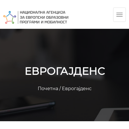
TOG
NAV
ЕВРОГАЈДЕНС
Почетна
/
Еврогајденс