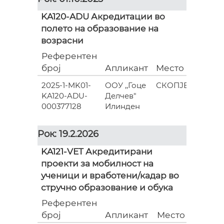
KA120-ADU Акредитации во
полето на образование на
возрасни
Референтен
број
Апликант
Место
2025-1-MK01-
ООУ ,,Гоце
СКОПЈЕ
KA120-ADU-
Делчев"
000377128
Илинден
Рок: 19.2.2026
KA121-VET Акредитирани
проекти за мобилност на
ученици и вработени/кадар во
стручно образование и обука
Референтен
број
Апликант
Место