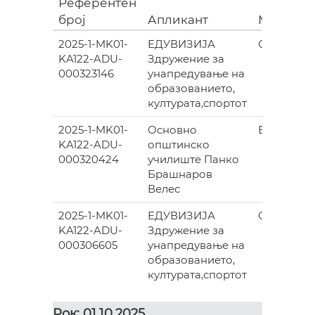
Референтен
број
Апликант
Место
2025-1-MK01-
ЕДУВИЗИЈА
СКОПЈЕ
KA122-ADU-
Здружение за
000323146
унапредување на
образованието,
културата,спортот
2025-1-MK01-
Основно
ВЕЛЕС
KA122-ADU-
општинско
000320424
училиште Панко
Брашнаров
Велес
2025-1-MK01-
ЕДУВИЗИЈА
СКОПЈЕ
KA122-ADU-
Здружение за
000306605
унапредување на
образованието,
културата,спортот
Рок: 01.10.2025