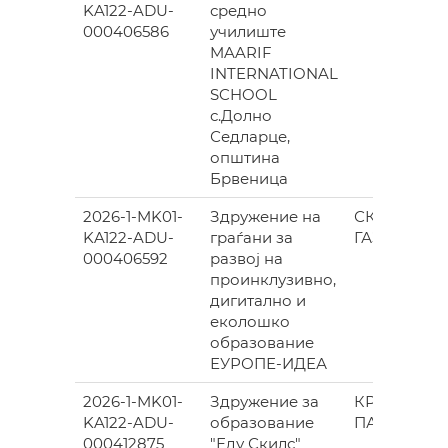
KA122-ADU-
средно
000406586
училиште
MAARIF
INTERNATIONAL
SCHOOL
с.Долно
Седларце,
општина
Брвеница
2026-1-MK01-
Здружение на
СКОПЈЕ-
KA122-ADU-
граѓани за
ГАЗИ БАБА
000406592
развој на
проинклузивно,
дигитално и
еколошко
образование
ЕУРОПЕ-ИДЕА
2026-1-MK01-
Здружение за
КРИВА
KA122-ADU-
образование
ПАЛАНКА
000412875
"Еду Скилс"