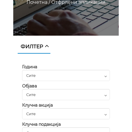
Почетна
/
Отфрлени апликации
ФИЛТЕР
Година
Објава
Клучна акција
Клучна подакција