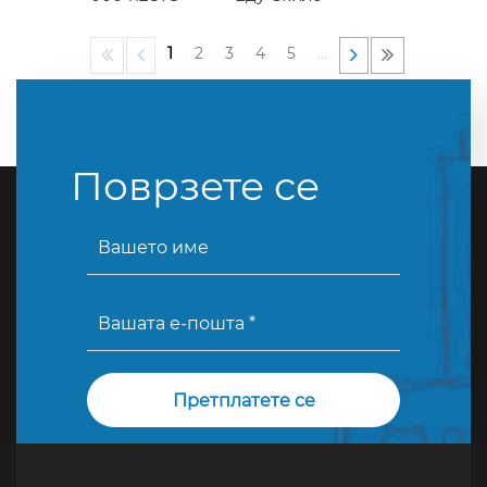
1
2
3
4
5
…
Поврзете се