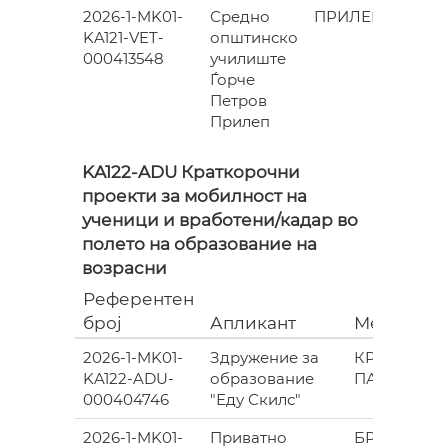
2026-1-MK01-
Средно
ПРИЛЕП
KA121-VET-
општинско
000413548
училиште
Ѓорче
Петров
Прилеп
KA122-ADU Краткорочни
проекти за мобилност на
ученици и вработени/кадар во
полето на образование на
возрасни
Референтен
број
Апликант
Место
2026-1-MK01-
Здружение за
КРИВА
KA122-ADU-
образование
ПАЛАНКА
000404746
"Еду Скилс"
2026-1-MK01-
Приватно
БРВЕНИЦА