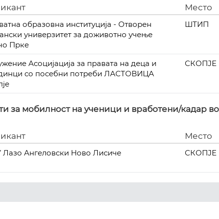
икант
Место
ватна образовна институција - Отворен
ШТИП
ѓански универзитет за доживотно учење
чо Прке
ужение Асоцијација за правата на деца и
СКОПЈЕ
динци со посебни потреби ЛАСТОВИЦА
пје
и за мобилност на ученици и вработени/кадар в
икант
Место
 Лазо Ангеловски Ново Лисиче
СКОПЈЕ