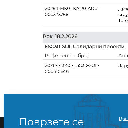
2025-1-MK01-KA120-ADU-
Држ
000375768
стр
Тет
Рок: 18.2.2026
ESC30-SOL Солидарни проекти
Референтен број
Апл
2026-1-MK01-ESC30-SOL-
Здр
000401646
Поврзете се