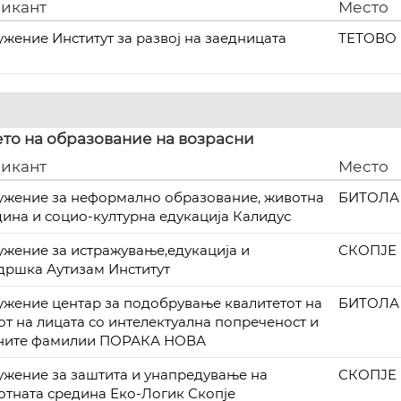
икант
Место
ужение Институт за развој на заедницата
ТЕТОВО
то на образование на возрасни
икант
Место
ужение за неформално образование, животна
БИТОЛА
дина и социо-културна едукација Калидус
ужение за истражување,едукација и
СКОПЈЕ
дршка Аутизам Институт
ужение центар за подобрување квалитетот на
БИТОЛА
от на лицата со интелектуална попреченост и
ните фамилии ПОРАКА НОВА
ужение за заштита и унапредување на
СКОПЈЕ
отната средина Еко-Логик Скопје