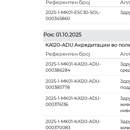
Референтен број
Апл
2025-1-MK01-ESC30-SOL-
Здр
000345860
Рок: 01.10.2025
KA120-ADU Акредитации во поле
Референтен број
Апл
2025-1-MK01-KA120-ADU-
Здр
000386284
сре
2025-1-MK01-KA120-ADU-
Здр
000385778
под
2025-1-MK01-KA120-ADU-
Здр
000376136
жив
нив
2025-1-MK01-KA120-ADU-
Здр
000370083
жив