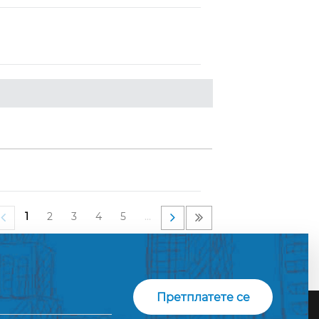
1
2
3
4
5
…