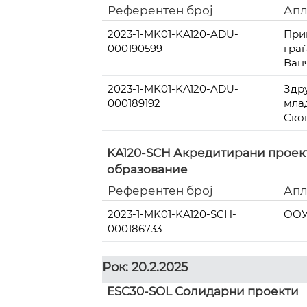
Референтен број
Апл
2023-1-MK01-KA120-ADU-
При
000190599
гра
Ван
2023-1-MK01-KA120-ADU-
Здр
000189192
мла
Ско
KA120-SCH Акредитирани проект
образование
Референтен број
Апл
2023-1-MK01-KA120-SCH-
ООУ
000186733
Рок: 20.2.2025
ESC30-SOL Солидарни проекти