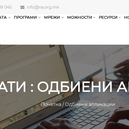
09 045
info@na.org.mk
АТА
ПРОГРАМИ
МРЕЖИ
МОЖНОСТИ
РЕСУРСИ
Н
АТИ : ОДБИЕНИ
Почетна
/
Одбиени апликации