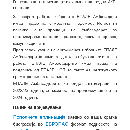
Го познаваат англискиот јазик и имаат напредни ИКТ
вештини.
За својата работа, избраните ЕПАЛЕ Амбасадори
имаат право на симболичен надомест. Истиот ги
покрива сите трошоци на Амбасадорот за
организирање настани, транспорт, локален превоз,
комуникации итн.
Пред започнување на ангажманот, избраните ЕПАЛЕ
Амбасадори ќе поминат детална обука за начинот на
работа. ЕПАЛЕ Амбасадорите имаат право на
поддршка од ЕПАЛЕ НСП во текот на целокупното
времетраење на ангажманот.
ЕПАЛЕ Амбасадорите ќе бидат ангажирани за
2022/23 година, со можност за продолжување и во
2024 година.
Начин на пријавување
Пополнета апликација
заедно со ваша кратка
ЕВРОПАС
биографија во
формат поднесете на