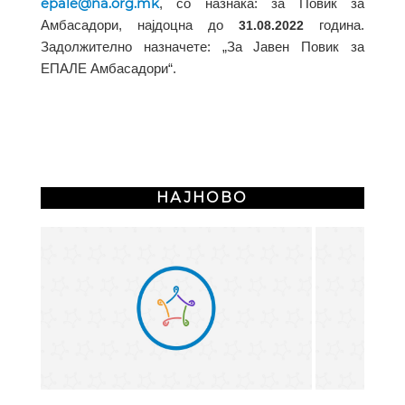
epale@na.org.mk
,
со назнака: за Повик за
Амбасадори, најдоцна до
3
1
.08
.2022
година.
Задолжително назначете: „За Јавен Повик за
ЕПАЛЕ Амбасадори“.
НАЈНОВО