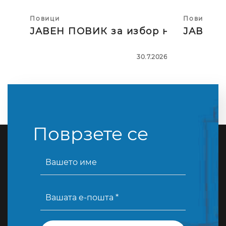
Повици
Повици
ЈАВЕН ПОВИК за избор на тројца
ЈАВЕН П
30.7.2026
Поврзете се