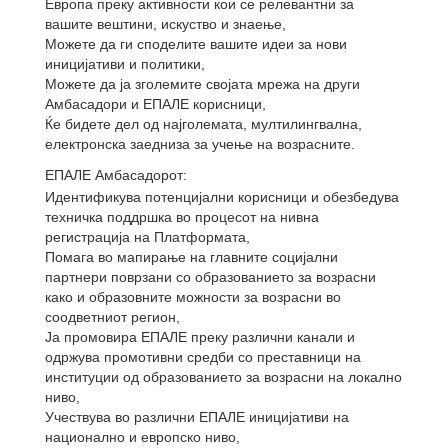
Европа преку активности кои се релевантни за
вашите вештини, искуство и знаење,
Можете да ги споделите вашите идеи за нови
иницијативи и политики,
Можете да ја зголемите својата мрежа на други
Амбасадори и ЕПАЛЕ корисници,
Ќе бидете дел од најголемата, мултилингвална,
електронска заедниза за
учење на возрасните.
ЕПАЛЕ Амбасадорот:
Идентификува потенцијални корисници и обезбедува
техничка поддршка во процесот на нивна
регистрација на Платформата,
Помага во мапирање на главните социјални
партнери поврзани со образованието за возрасни
како и образовните можности за возрасни во
соодветниот регион,
Ја промовира ЕПАЛЕ
преку различни канали и
одржува промотивни средби со преставници на
институции од образованието за возрасни на локално
ниво,
Учествува во различни ЕПАЛЕ иницијативи на
национално и европско ниво,