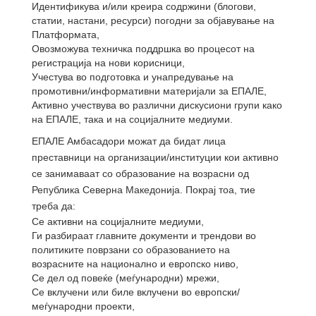
Идентификува и/или креира содржини
(
блогови,
статии, настани, ресурси) погодни за објавување на
Платформата,
Овозможува техничка поддршка во процесот на
регистрација на нови корисници
,
Учестува во подготовка и унапредување на
промотивни/информативни материјали за ЕПАЛЕ,
Активно учествува во различни дискусиони групи како
на ЕПАЛЕ, така и на социјалните медиуми.
ЕПАЛЕ Амбасадори можат да бидат лица
преставници на организации/институции
кои активно
се занимаваат со образование на возрасни од
Република Северна Македонија. Покрај тоа, тие
треба да:
Се активни на социјалните медиуми,
Ги разбираат главните документи и трендови во
политиките поврзани со образованието на
возрасните на национално и европско ниво,
Се дел од повеќе (меѓународни) мрежи,
Се вклучени или биле вклучени во европски/
меѓународни проекти,