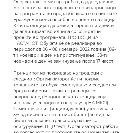
Овој контакт семинар треба да даде одлични
можности за потенцијалните нови корисници
на програмата во продлабочување на нивните
Еразмус+ знаења посебно во полето на акција
К2 и потенцијал да развијат проектни идеи и
да аплицираат во иднина со конкретни
проекти во програмата. ТРОШОЦИ ЗА
НАСТАНОТ: Обуката ќе се реализира во
периодот од 06 – 08 ноември 2022 година (06-
ти ноември е ден на пристигнување, 08-ти
ноември е ден на заминување после 17 часот)
Принципот на покривање на трошоци е
следниот: Организаторот ќе ги покрие
трошоците за: обука, сместување и соодветен
број на оброци. Патните трошоци се
покриваат од Националната агенција која
испраќа учесници (во овој случај НА MK01);
Самиот учесник (индивидуално) учествува со
5% од висината на патниот билет (во вид на:
билет за локален транспорт, патничко
осигурување, ПЦР тест) Организаторот работи
во согласност со протоколите од моменталната