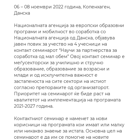
06 – 08 ноември 2022 година, Копенхаген,
Данска
Националната агенција за европски образовни
програми и мобилност во соработка со
Националната агенција од Данска, објавува
јавен повик за учество на 4 учесници на
контакт семинарот “Научи за партнерства за
соработка од мал обем” Овој контакт семинар е
меѓусекторски за училишно и стручно
образование, образование за возрасни и
млади и од исклучителна важност е
застапеноста на сите сектори на истиот
согласно препораките од организаторот.
Приоритет на семинарот ќе биде раст на
квалитетот на имплементација на програмата
2021-2027 година.
Контактниот семинар е наменет за нови
корисници на програмата кои имаат или малку
или никакво знаење за истата. Основна цел на
семинарот е да им се помогне на новите