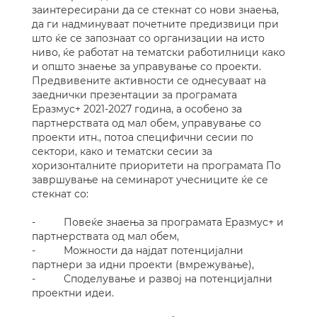
заинтересирани да се стекнат со нови знаења,
да ги надминуваат почетните предизвици при
што ќе се запознаат со организации на исто
ниво, ќе работат на тематски работилници како
и општо знаење за управување со проекти.
Предвивените активности се однесуваат на
заеднички презентации за програмата
Еразмус+ 2021-2027 година, а особено за
партнерствата од мал обем, управување со
проекти итн., потоа специфични сесии по
сектори, како и тематски сесии за
хоризонталните приоритети на програмата По
завршување на семинарот учесниците ќе се
стекнат со:
- Повеќе знаења за програмата Еразмус+ и
партнерствата од мал обем,
- Можности да најдат потенцијални
партнери за идни проекти (вмрежување),
- Споделување и развој на потенцијални
проектни идеи.