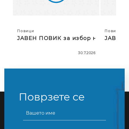
Повици
Повици
ЈАВЕН ПОВИК за избор на тројца
ЈАВЕН П
30.7.2026
Поврзете се