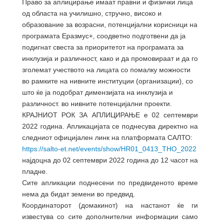
Право за аплицирање имаат правни и физички лица
од областа на училишно, стручно, високо и
образование за возрасни, потенцијални корисници на
програмата Еразмус+, соодветно подготвени да ја
подигнат свеста за приоритетот на програмата за
инклузија и различност, како и да промовираат и да го
зголемат учеството на лицата со помалку можности
во рамките на нивните институции (организации), со
што ќе ја подобрат димензијата на инклузија и
различност. во нивните потенцијални проекти.
КРАЈНИОТ РОК ЗА АПЛИЦИРАЊЕ е 02 септември
2022 година. Апликацијата се поднесува директно на
следниот официјален линк на платформата САЛТО:
https://salto-et.net/events/show/HR01_0413_THO_2022
најдоцна до 02 септември 2022 година до 12 часот на
пладне.
Сите апликации поднесени по предвиденото време
нема да бидат земени во предвид.
Координаторот (домакинот) на настанот ќе ги
известува со сите дополнителни информации само