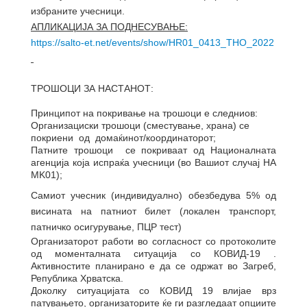
избраните учесници.
АПЛИКАЦИЈА ЗА ПОДНЕСУВАЊЕ:
https://salto-et.net/events/show/HR01_0413_THO_2022
ТРОШОЦИ ЗА НАСТАНОТ:
Принципот на покривање на трошоци е следниов:
Организациски трошоци (сместување, храна) се
покриени од домаќинот/координаторот;
Патните трошоци се покриваат од Националната
агенција која испраќа учесници (во Вашиот случај НА
MK01);
Самиот учесник (индивидуално) обезбедува 5% од
висината на патниот билет (локален транспорт,
патничко осигурување, ПЦР тест)
Организаторот работи во согласност со протоколите
од моменталната ситуација со КОВИД-19 .
Активностите планирано е да се одржат во Загреб,
Република Хрватска.
Доколку ситуацијата со КОВИД 19 влијае врз
патувањето, организаторите ќе ги разгледаат опциите