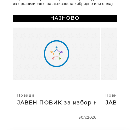
за организирање на активноста хибридно или онлајн.
НАЈНОВО
Повици
Повици
ЈАВЕН ПОВИК за избор на тројца
ЈАВЕН П
30.7.2026