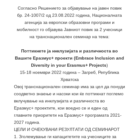
Согласно Решението за објавување на јавен повик
бр. 24-1007/2 од 23.08.2022 година, Националната
агенција за европски образовни програми и
мобилност го објавува Јавниот повик за 2
учесници
на транснационален семинар на тема:
Поттикнете ја ннклузијата и различноста во
Вашите Еразмус+ проекти (
Embrace Inclusion and
Diversity in your Erasmus+ Projects
)
15-18 ноември 2022 година – Загреб, Република
Хрватска
Овој транснационален семинар има за цел да понуди
соодветно знаење и насоки кои ќе поттикнат поглемо
вклучување на инклузијата и различноста во
Еразмус+ проектите, кои воедно се и еден од
главните приоритети на Еразмус+ програмата 2021-
2027 година.
ЦЕЛИ И ОЧЕКУВАНИ РЕЗУЛТАТИ ОД СЕМИНАРОТ
1. Зголемување ги капацитетите на учесниците за