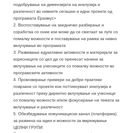
подобрување на димензијата на инклузија и
различност во нивните сегашни и идни проекти од
програмата Еразмус+
2. Воспоставување на заедничко разбирање и
соработка
со оние кои може да се сметаат за луѓе со
помалку можности и поставување
на рамка за нивно
вклучување во програмата
3. Развивање едукативни активности и материјали за
корисниците со цел да се пренесат начини за
вклучување на учесниците со помалку можности во
програмските активности
4. Промовирање примери на добри практики
поврзани со проекти кои поттикнуваат инклузија и
различност преку директно вклучување на учесници
со помалку можности и/или фокусирање на темата за
вклучување и различност
5. Обезбедување комуникациски канал (платформа)
за размена на идеи и можности за вмрежување
ЦЕЛНИ ГРУПИ: