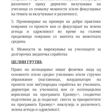
различност преку директно вклучување на
учесници со помалку можности и/или фокусирање
на темата за вклучување и различност,
5. Промовирање на примери на добри практики
поврзани со проекти кои се фокусираат на зелена
агенда и одржливост во време на големи
предизвици поврзани со заштита на животната
средина.
6. Можности за вмрежување на учесниците за
долгорочна заедничка соработка
ЦЕЛНИ ГРУПИ:
Право на аплицирање имаат физички лица од
основното и/или средно училишно и/или стручно
образование (наставници, координатори на
проекти или меѓународна соработка во училишта,
директори на училишта) кои се потенцијални
корисници на програмата Еразмус+, соодветно
подготвени да ја подигнат свеста за приоритетите
на програмата Еразмус+ инклузија и различност,
зелена агенда и одржливост.