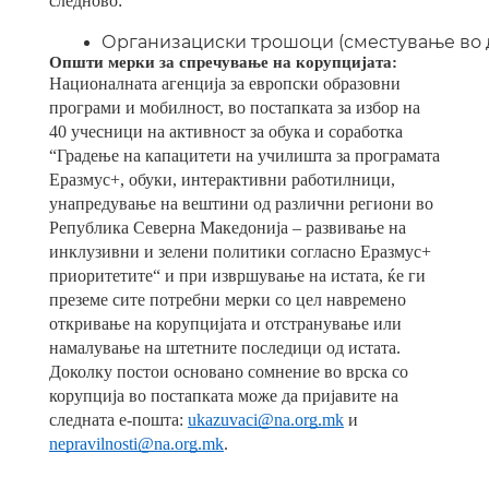
следново:
Организациски трошоци (сместување во дв
Општи мерки за спречување на корупцијата:
Националната агенција за европски образовни
програми и мобилност, во постапката за избор на
40 учесници на активност за обука и соработка
“Градење на капацитети на училишта за програмата
Еразмус+, обуки, интерактивни работилници,
унапредување на вештини од различни региони во
Република Северна Македонија – развивање на
инклузивни и зелени политики согласно Еразмус+
приоритетите“
и при извршување на истата, ќе ги
преземе сите потребни мерки со цел навремено
откривање на корупцијата и отстранување или
намалување на штетните последици од истата.
Доколку постои основано сомнение во врска со
корупција во постапката може да пријавите на
следната е-пошта:
ukazuvaci@na.org.mk
и
nepravilnosti@na.org.mk
.