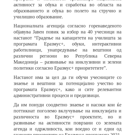
активност за обука и соработка во областа на
образованието и обука во полето на стручно и
училишно образование.
Националната агенција согласно горенаведеното
објавува Јавен повик за избор на 40 учесници на
настанот “Градење на капацитети на училишта за
програмата Еразмус+, обуки, интерактивни
работилници, унапредување на вештини од
различни региони во Република Северна
Македонија – развивање на инклузивни и зелени
политики согласно Еразмус+ приоритетите”.
Настанот има за цел да ги обучи учесниците со
знаење и вештини за потенцијално учество во
програмата Еразмус+, како и сите релевантни
административни процеси и предизвици.
Да им понуди соодветно знаење и насоки кои ќе
поттикнат поголемо вклучување на инклузијата и
различноста во Еразмус+ проектите, но и
развивање на активности поврзани со зелената
агенда и одржливоста, кои воедно се и едни од
главните приоритети на Еразмус+ програмата 2021-