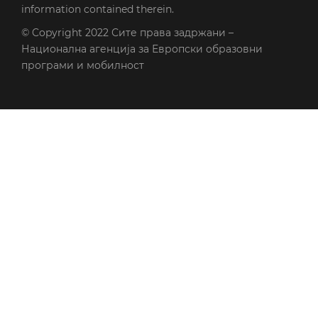
information contained therein.
© Copyright 2022
Сите права задржани –
Национална агенција за Европски образовни
програми и мобилност