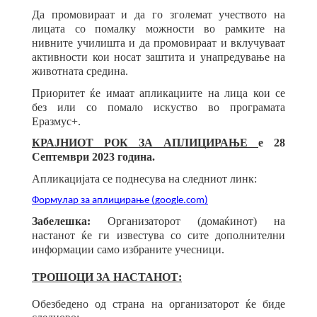
Да промовираат и да го зголемат учеството на
лицата со помалку можности во рамките на
нивните училишта и да промовираат и вклучуваат
активности кои носат заштита и унапредување на
животната средина.
Приоритет ќе имаат апликациите на лица кои се
без или со помало искуство во програмата
Еразмус+.
КРАЈНИОТ РОК ЗА АПЛИЦИРАЊЕ
е 28
Септември 2023 година.
Апликацијата се поднесува на следниот линк:
Формулар за аплицирање (google.com)
Забелешка:
Организаторот (домаќинот) на
настанот ќе ги известува со сите дополнителни
информации само избраните учесници.
ТРОШОЦИ ЗА НАСТАНОТ:
Обезбедено од страна на организаторот ќе биде