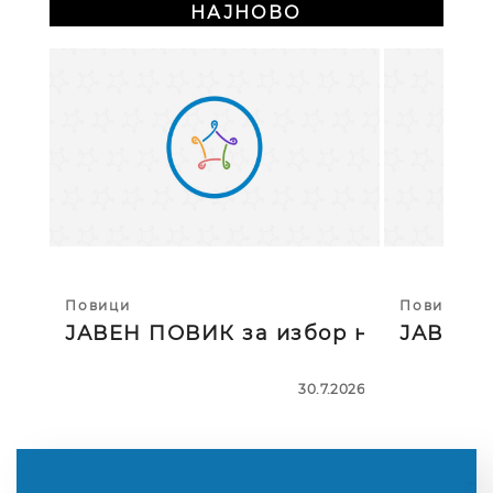
НАЈНОВО
Повици
Повици
ЈАВЕН ПОВИК за избор на тројца
ЈАВЕН П
30.7.2026