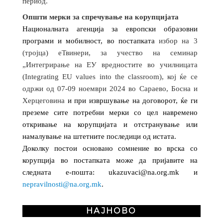
период.
Општи мерки за спречување на корупцијата
Националната агенција за европски образовни
програми и мобилност, во постапката
избор на 3
(тројца) еТвинери, за учество на семинар
„Интегрирање на ЕУ вредностите во училницата
(Integrating EU values into the classroom), кој ќе се
одржи од 07-09 ноември 2024 во Сараево, Босна и
Херцеговина
и при извршување на договорот, ќе ги
преземе сите потребни мерки со цел навремено
откривање на корупцијата и отстранување или
намалување на штетните последици од истата.
Доколку постои основано сомнение во врска со
корупција во постапката може да пријавите на
следната е-пошта: ukazuvaci@na.org.mk и
nepravilnosti@na.org.mk
.
НАЈНОВО