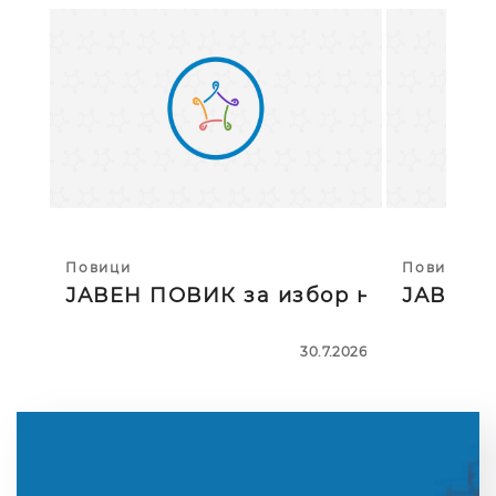
Повици
Повици
ЈАВЕН ПОВИК за избор на тројца
ЈАВЕН П
30.7.2026