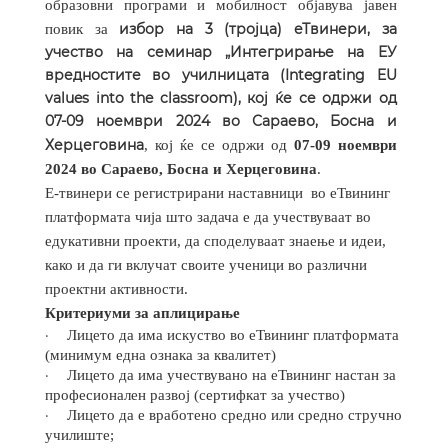
образовни програми и мобилност објавува јавен
избор на 3 (тројца) еТвинери, за
повик за
учество на семинар „Интегрирање на ЕУ
вредностите во училницата (Integrating EU
values into the classroom), кој ќе се одржи од
07-09 ноември 2024 во Сараево, Босна и
Херцеговина
,
кој ќе се одржи од
07-09 ноември
2024 во Сараево, Босна и Херцеговина
.
Е-твинери се регистрирани наставници
во еТвининг
платформата чија што задача е да учествуваат во
едукативни проекти, да споделуваат знаење и идеи,
како и да ги вклучат своите ученици во различни
проектни активности.
Критериуми за аплицирање
·
Лицето да има искуство во еТвининг платформата
(минимум една ознака за квалитeт)
·
Лицето да има учествувано на еТвининг настан за
професионален развој (сертифкат за учество)
·
Лицето да е вработено средно или средно стручно
училиште;