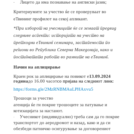
·
Лицето да има познавање на англиски јазик;
Критериумите за учество ќе се проверуваат во
еТвининг профилот на секој апликант.
*При изборот на учесниците ќе се земаат предвид
следниве аспекти: историјата на учество на
претходни еТвининг семинари, застапеноста по
региони во Република Северна Македонија, како и
постигнатата работа во рамките на еТвининг.
Начин на аплицирање
Краен рок за аплицирање на повикот е
13.09.2024
година
до 16.00 часот
со пријава на следниот линк:
https://forms.gle/2MzRNBMAuLPHAxvu5
Трошоци за учество
а
генција ќе ги покрие трошоците за патување и
котизацијата за настанот.
·
Учесникот (индивидуално) треба сам да го покрие
транспортот до аеродромот и назад, како и да си
обезбеди патничко осигурување за договорениот