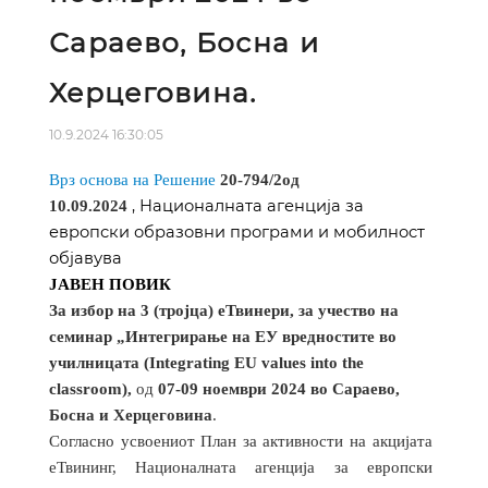
Сараево, Босна и
Херцеговина.
10.9.2024 16:30:05
Врз основа на Решение
20-794/2
од
, Националната агенција за
10.09.2024
европски образовни програми и мобилност
објавува
ЈАВЕН ПОВИК
За избор на 3 (тројца) еТвинери, за учество на
семинар „Интегрирање на ЕУ вредностите во
училницата (Integrating EU values into the
classroom),
од
07-09 ноември 2024 во Сараево,
Босна и Херцеговина
.
Согласно усвоениот План за активности на акцијата
еТвининг, Националната агенција за европски