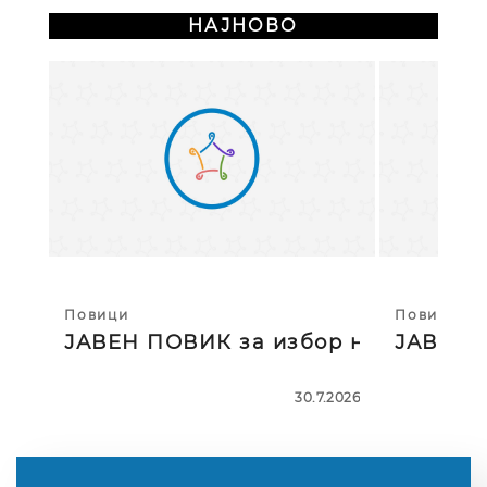
НАЈНОВО
Повици
Повици
ЈАВЕН ПОВИК за избор на тројца
ЈАВЕН П
30.7.2026