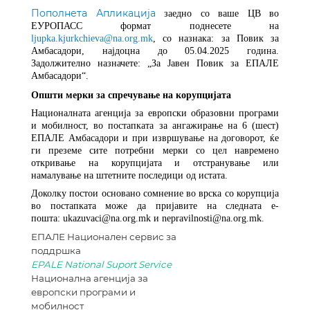
Пополнета Апликација
заедно со ваше ЦВ во
ЕУРОПАСС
формат поднесете на
ljupka.kjurkchieva
@na.org.mk
, со назнака: за Повик за
Амбасадори, најдоцна до
05.04
.20
25
година.
Задолжително назначете: „За Јавен Повик за ЕПАЛЕ
Амбасадори“.
Општи мерки за спречување на корупцијата
Националната агенција за европски образовни програми
и мобилност, во постапката за
ангажирање на 6 (шест)
ЕПАЛЕ Амбасадори
и при извршување на договорот, ќе
ги преземе сите потребни мерки со цел навремено
откривање на корупцијата и отстранување или
намалување на штетните последици од истата.
Доколку постои основано сомнение во врска со корупција
во постапката може да пријавите на следната е-
пошта:
ukazuvaci@na.org.mk
и
nepravilnosti@na.org.mk
.
ЕПАЛЕ Национален сервис за
поддршка
EPALE National Suport Service
Национална агенција за
европски програми и
мобилност