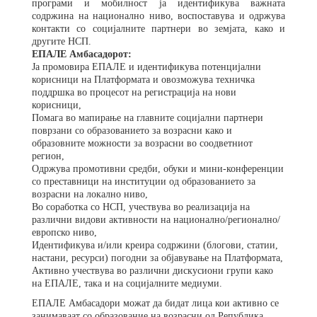
програми и мобилност ја идентификува важната
содржина на национално ниво, воспоставува и одржува
контакти со социјалните партнери во земјата, како и
другите НСП.
ЕПАЛЕ Амбасадорот:
Ја промовира ЕПАЛЕ и идентификува потенцијални
корисници на Платформата и овозможува техничка
поддршка во процесот на регистрација на нови
корисници,
Помага во мапирање на главните социјални партнери
поврзани со образованието за возрасни како и
образовните можности за возрасни во соодветниот
регион,
Одржува промотивни средби
,
обуки и мини-конференции
со преставници на институции од образованието за
возрасни на локално ниво,
Во соработка со НСП, учествува во реализација на
различни видови активности на национално/регионално/
европско ниво,
Идентификува и/или креира содржини (блогови, статии,
настани, ресурси) погодни за објавување на Платформата,
Активно учествува во различни дискусиони групи како
на ЕПАЛЕ, така и на социјалните медиуми.
ЕПАЛЕ Амбасадори можат да бидат лица кои активно се
занимаваат со образование на возрасни од Република