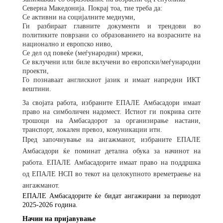
Северна Македонија. Покрај тоа, тие треба да:
Се активни на социјалните медиуми,
Ги разбираат главните документи и трендови во
политиките поврзани со образованието на возрасните на
национално и европско ниво,
Се дел од повеќе (меѓународни) мрежи,
Се вклучени или биле вклучени во европски/меѓународни
проекти,
Го познаваат англискиот јазик и имаат напредни ИКТ
вештини.
За својата работа, избраните ЕПАЛЕ Амбасадори имаат
право на симболичен надомест. Истиот ги покрива сите
трошоци на Амбасадорот за организирање настани,
транспорт, локален превоз, комуникации итн.
Пред започнување на ангажманот, избраните ЕПАЛЕ
Амбасадори ќе поминат детална обука за начинот на
работа. ЕПАЛЕ Амбасадорите имаат право на поддршка
од ЕПАЛЕ НСП во текот на целокупното времетраење на
ангажманот.
ЕПАЛЕ Амбасадорите ќе бидат ангажирани за периодот
2025-2026 година.
Начин на пријавување