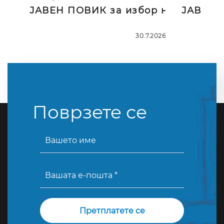
ЈАВЕН ПОВИК за избор на тројца
ЈАВЕН П
30.7.2026
Поврзете се