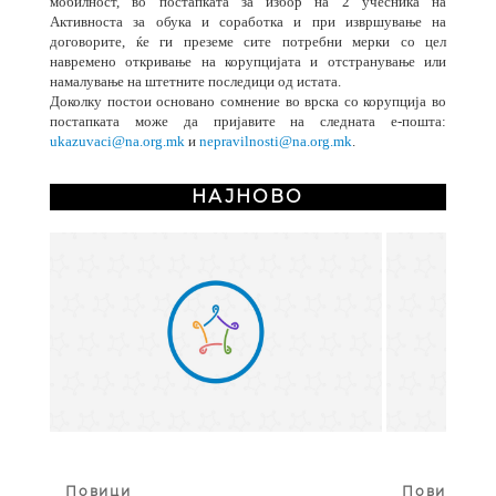
мобилност, во постапката за избор на 2 учесника на
Активноста за обука и соработка и при извршување на
договорите, ќе ги преземе сите потребни мерки со цел
навремено откривање на корупцијата и отстранување или
намалување на штетните последици од истата.
Доколку постои основано сомнение во врска со корупција во
постапката може да пријавите на следната е-пошта:
ukazuvaci@na.org.mk
и
nepravilnosti@na.org.mk
.
НАЈНОВО
Повици
Повици