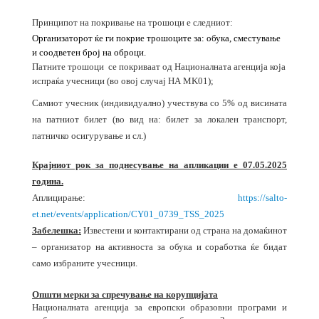
Принципот на покривање на трошоци е следниот:
Организаторот ќе ги покрие трошоците за: обука, сместување
и соодветен број на оброци.
Патните трошоци се покриваат од Националната агенција која
испраќа учесници (во овој случај НА MK01);
Самиот учесник (индивидуално) учествува со 5% од висината
на патниот билет (во вид на: билет за локален транспорт,
патничко осигурување и сл.)
Крајниот рок за поднесување на апликации е 07.05.2025
година.
Аплицирање:
https://salto-
et.net/events/application/CY01_0739_TSS_2025
Забелешка:
Известени и контактирани од страна на домаќинот
– организатор на активноста за обука и соработка ќе бидат
само избраните учесници.
Општи мерки за спречување на корупцијата
Националната агенција за европски образовни програми и