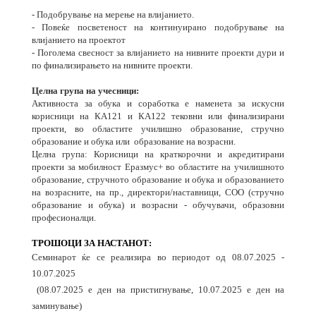
- Подобрување на мерење на влијанието.
- Повеќе посветеност на континуирано подобрување на
влијанието на проектот
- Поголема свесност за влијанието на нивните проекти дури и
по финализирањето на нивните проекти.
Целна група на учесници:
Активноста за обука и соработка е наменета за искусни
корисници на КА121 и КА122 тековни или финализирани
проекти, во областите училишно образование, стручно
образование и обука или
образование на возрасни.
Целна група: Корисници на краткорочни и акредитирани
проекти за мобилност Еразмус+ во областите на училишното
образование, стручното образование и обука и образованието
на возрасните, на пр., директори/наставници, СОО (стручно
образование и обука) и возрасни - обучувачи, образовни
професионалци.
ТРОШОЦИ ЗА НАСТАНОТ:
Семинарот ќе се реализира во периодот од 08.07.2025 -
10.07.2025
(08.07.2025 е ден на пристигнување, 10.07.2025 е ден на
заминување)