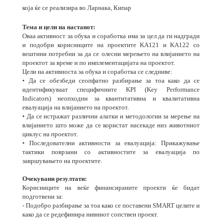
која ќе се реализира во Ларнака, Кипар
Тема и цели на настанот:
Оваа активност за обука и соработка има за цел да ги надгради
и подобри корисниците на проектите KA121 и KA122 со
вештини потребни за да се олесни мерењето на влијанието на
проектот за време и по имплементацијата на проектот.
Цели на активноста за обука и соработка се следниве:
• Да се
обезбеди сеопфатно разбирање за тоа како да се
идентификуваат специфичните KPI (Key Performance
Indicators) неопходни за квантитативна и квалитативна
евалуација на влијанието на проектот.
• Да се
истражат различни алатки и методологии за мерење на
влијанието што може да се користат насекаде низ животниот
циклус на проектот.
• Последователни активности за евалуација: Прикажување
тактики поврзани со активностите за евалуација по
завршувањето на проектите.
Очекувани резултати:
Корисниците на веќе финансираните проекти ќе бидат
подготвени за:
- Подобро разбирање за тоа како се поставени SMART целите и
како да се редефинира нивниот сопствен проект.