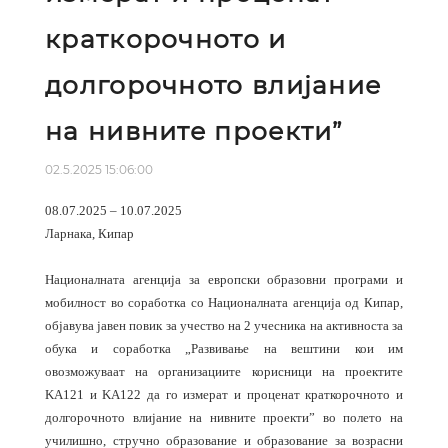
краткорочното и
долгорочното влијание
на нивните проекти”
02.5.2025 15:06:00
08.07.2025 – 10.07.2025
Ларнака, Кипар
Националната агенција за европски образовни програми и
мобилност во соработка со Националната агенција од Кипар,
објавува јавен повик за учество на 2 учесника на активноста за
обука и соработка „Развивање на вештини кои им
овозможуваат на организациите корисници на проектите
KA121 и KA122 да го измерат и проценат краткорочното и
долгорочното влијание на нивните проекти” во полето на
училишно, стручно образование и образование за возрасни