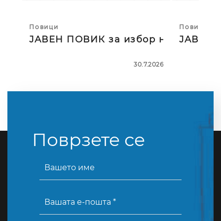
Повици
Повици
ЈАВЕН ПОВИК за избор на тројца
ЈАВЕН П
30.7.2026
Поврзете се