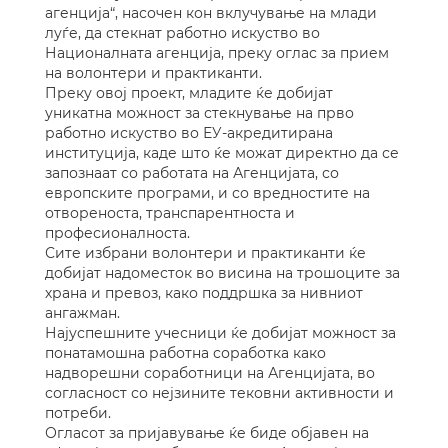
агенција“, насочен кон вклучување на млади
луѓе, да стекнат работно искуство во
Националната агенција, преку оглас за прием
на волонтери и практиканти.
Преку овој проект, младите ќе добијат
уникатна можност за стекнување на прво
работно искуство во ЕУ-акредитирана
институција, каде што ќе можат директно да се
запознаат со работата на Агенцијата, со
европските програми, и со вредностите на
отвореноста, транспарентноста и
професионалноста.
Сите избрани волонтери и практиканти ќе
добијат надоместок во висина на трошоците за
храна и превоз, како поддршка за нивниот
ангажман.
Најуспешните учесници ќе добијат можност за
понатамошна работна соработка како
надворешни соработници на Агенцијата, во
согласност со нејзините тековни активности и
потреби.
Огласот за пријавување ќе биде објавен на