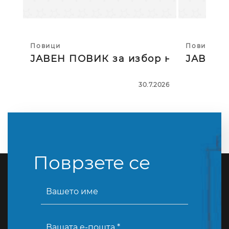
Повици
Повици
ЈАВЕН ПОВИК за избор на тројца
ЈАВЕН П
30.7.2026
Поврзете се