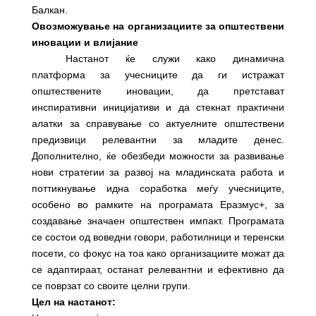
Балкан.
Овозможување на организациите за општествени
иновации и влијание
Настанот ќе служи како динамична
платформа за учесниците да ги истражат
општествените иновации, да претстават
инспиративни иницијативи и да стекнат практични
алатки за справување со актуелните општествени
предизвици релевантни за младите денес.
Дополнително, ќе обезбеди можности за развивање
нови стратегии за развој на младинската работа и
поттикнување идна соработка меѓу учесниците,
особено во рамките на програмата Еразмус+, за
создавање значаен општествен импакт. Програмата
се состои од воведни говори, работилници и теренски
посети, со фокус на тоа како организациите можат да
се адаптираат, останат релевантни и ефективно да
се поврзат со своите целни групи.
Цел на настанот: