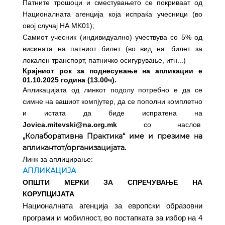
Патните трошоци и сместувањето се покриваат од
Националната агенција која испраќа учесници (во
овој случај НА MK01);
Самиот учесник (индивидуално) учествува со 5% од
висината на патниот билет (во вид на: билет за
локален транспорт, патничко осигурување, итн...)
Крајниот рок за поднесување на апликации е
01.10.2025 година (13.00ч).
Апликацијата од линкот подолу потребно е да се
симне на вашиот компјутер, да се пополни комплетно
и истата да биде испратена на
Jovica.mitevski@na.org.mk
со наслов
„Колаборативна Практика“ име и презиме на
апликантот/организацијата.
Линк за аплицирање:
АПЛИКАЦИЈА
ОПШТИ МЕРКИ ЗА СПРЕЧУВАЊЕ НА
КОРУПЦИЈАТА
Националната агенција за европски образовни
програми и мобилност, во постапката за избор на
4