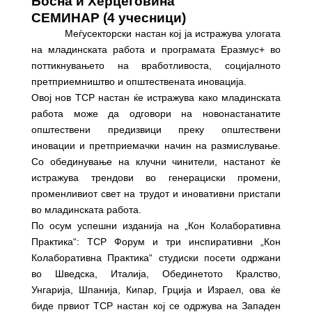
Босна и Херцеговина
СЕМИНАР (4 учесници)
Меѓусекторски настан кој ја истражува улогата
на младинската работа и програмата Еразмус+ во
поттикнувањето на вработливоста, социјалното
претприемништво и општествената иновација.
Овој нов TCP настан ќе истражува како младинската
работа може да одговори на новонастанатите
општествени предизвици преку општествени
иновации и претприемачки начин на размислување.
Со обединување на клучни чинители, настанот ќе
истражува трендови во генерациски промени,
променливиот свет на трудот и иновативни пристапи
во младинската работа.
По осум успешни изданија на „Кон Колаборативна
Практика“: TCP Форум и три инспиративни „Кон
Колаборативна Практика“ студиски посети одржани
во Шведска, Италија, Обединетото Кралство,
Унгарија, Шпанија, Кипар, Грција и Израел, ова ќе
биде првиот TCP настан кој се одржува на Западен