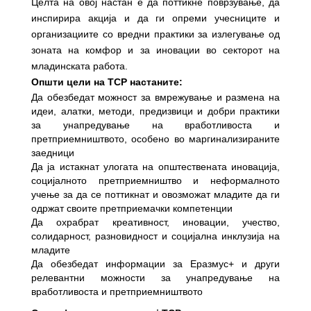
Целта на овој настан е да поттикне поврзување, да
инспирира акција и да ги опреми учесниците и
организациите со вредни практики за излегување од
зоната на комфор и за иновации во секторот на
младинската работа.
Општи цели на TCP настаните:
Да обезбедат можност за вмрежување и размена на
идеи, алатки, методи, предизвици и добри практики
за унапредување на вработливоста и
претприемништвото, особено во маргинализираните
заедници
Да ја истакнат улогата на општествената иновација,
социјалното претприемништво и неформалното
учење за да се поттикнат и овозможат младите да ги
одржат своите претприемачки компетенции
Да охрабрат креативност, иновации, учество,
солидарност, разновидност и социјална инклузија на
младите
Да обезбедат информации за Еразмус+ и други
релевантни можности за унапредување на
вработливоста и претприемништвото