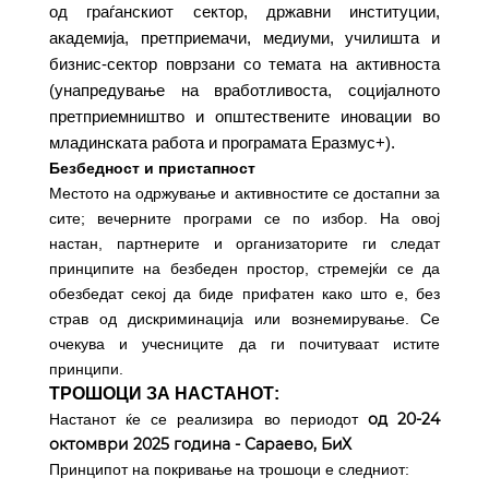
од граѓанскиот сектор, државни институции,
академија, претприемачи, медиуми, училишта и
бизнис-сектор поврзани со темата на активноста
(унапредување на вработливоста, социјалното
претприемништво и општествените иновации во
младинската работа и програмата Еразмус+).
Безбедност и пристапност
Местото на одржување и активностите се достапни за
сите; вечерните програми се по избор. На овој
настан, партнерите и организаторите ги следат
принципите на безбеден простор, стремејќи се да
обезбедат секој да биде прифатен како што е, без
страв од дискриминација или вознемирување. Се
очекува и учесниците да ги почитуваат истите
принципи.
ТРОШОЦИ ЗА НАСТАНОТ:
од 20-24
Настанот ќе се реализира во периодот
октомври 2025 година - Сараево, БиХ
Принципот на покривање на трошоци е следниот: