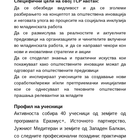
Специфични цели на овој TCP настан:
Да се обезбеди видливост и да се зголеми
разбирањето на концептот за општествена иновација
и неговата улога во процесите на социјална инклузија
во младинската работа
Да се размислува за реалностите и актуелните
предизвици на организациите и чинителите вклучени
во младинската работа, и да се направат чекори кон
нови и иновативни стратегии и акции
Да се споделат знаења и практични искуства кои
покажуваат како општествените иновации можат да
одговорат на општествените предизвици
Да се инспирираат учесниците за создавање нови
соработки/мрежи и/или претприемачки иницијативи
кои се однесуваат на тековните општествени
прашања релевантни за младите
Профил на учесници
Активноста собира 40 учесници од земјите од
програмата Еразмус+, Источното партнерство,
Јужниот Медитеран и земјите од Западен Балкан,
со следните професионални позадини: практичари