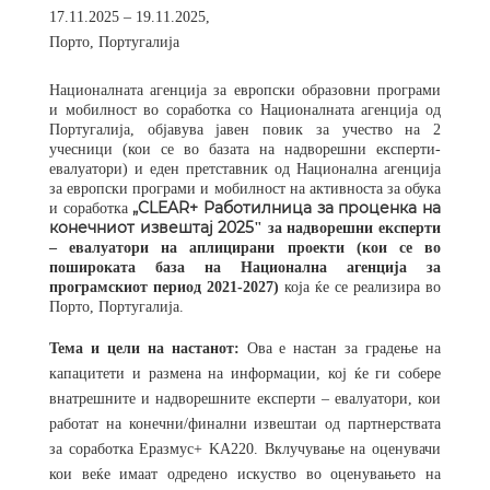
17.
11
.2025 – 1
9
.
11
.2025,
Порто, Португалија
Националната агенција за европски образовни програми
и мобилност во соработка со Националната агенција од
Португалија, објавува јавен повик за учество на 2
учесници (кои се во базата на надворешни експерти-
евалуатори) и еден претставник од Национална агенција
за европски програми и мобилност на активноста за обука
„CLEAR+ Работилница за проценка на
и соработка
конечниот извештај 2025
"
за надворешни експерти
– евалуатори на аплицирани проекти (кои се во
пошироката база на Национална агенција за
програмскиот период 2021-2027)
која ќе се реализира во
Порто, Португалија.
Тема и цели на настанот:
Ова е настан за градење на
капацитети и размена на информации, кој ќе ги собере
внатрешните и надворешните експерти – евалуатори, кои
работат на конечни/финални извештаи од партнерствата
за соработка Еразмус+ KA220. Вклучување на оценувачи
кои веќе имаат одредено искуство во оценувањето на