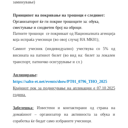
заминување)
Принципот на покривање на трошоци е следниот:
Организаторот ќе ги покрие трошоците за: обука,
сместување и соодветен број на оброци.
Патните трошоци се покриваат од Националната агенција
која испраќа учесници (во овој случај НА MK01);
Самиот учесник (индивидуално) учествува со 5% од
висината на патниот билет (во вид на: билет за локален
транспорт, патничко осигурување и сл.)
Аплицирање
:
https://salto-et.net/events/show/PT01_0796_THO_2025
Крајниот рок за поднесување на апликации е 07.10.2025
година.
Забелешка:
Известени и контактирани од страна на
домаќинот – организатор на активноста за обука и
соработка ќе бидат само избраните учесници.