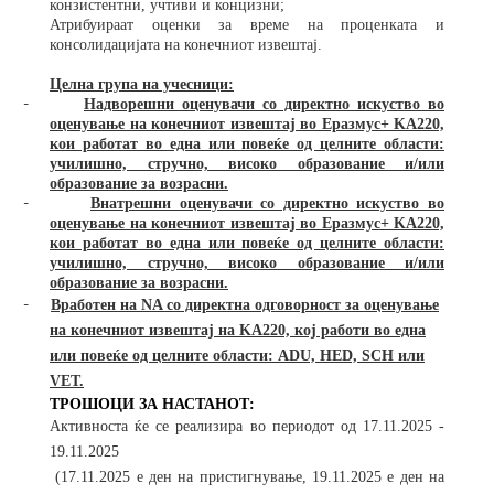
конзистентни, учтиви и концизни;
Атрибуираат оценки за време на проценката и
консолидацијата на конечниот извештај.
Целна група на учесници:
-
Надворешни оценувачи со директно искуство во
оценување на конечниот извештај во Еразмус+ KA220,
кои работат во една или повеќе од целните области:
училишно, стручно, високо образование и/или
образование за возрасни.
-
Внатрешни оценувачи со директно искуство во
оценување на конечниот извештај во Еразмус+ KA220,
кои работат во една или повеќе од целните области:
училишно, стручно, високо образование и/или
образование за возрасни.
-
Вработен на NA со директна одговорност за оценување
на конечниот извештај на KA220, кој работи во една
или повеќе од целните области: ADU, HED, SCH или
VET.
ТРОШОЦИ ЗА НАСТАНОТ:
Активноста ќе се реализира во периодот од 17.11.2025 -
19.11.2025
(17.11.2025 е ден на пристигнување, 19.11.2025 е ден на