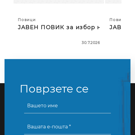
Повици
Повици
ЈАВЕН ПОВИК за избор на тројца
ЈАВЕН П
30.7.2026
Поврзете се