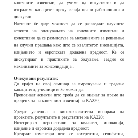
конечните извештаи, да учиме од искуството и да
изградиме капацитет преку серија целни работилници и
дискусии.
Настанот ќе даде можност да се разгледаат клучните
аспекти на оценувањето на конечните извештаи и
колективно да се размислува за механизмите за решавање
на клучни прашања како што се квалитетот, иновацијата,
влијанието и европската додадена вредност. Ќе се
дискутираат и практиките за бодување, заедно со
механизмите за консолидација..
Очекувани резултати:
До крајот на овој семинар за вмрежување и градење
капацитети, учесниците ќе можат да:
Препознаат аспекти што треба да се оценат за време на
проценката на конечниот извештај на KA220;
Уредат успешна и висококвалитетна испорака на
проектите, резултатите и резултатите на KA220;
Интегрираат перспективи за квалитет, иновација,
влијание и европска додадена вредност;
Креираат коментари што се кохерентни, сеопфатни,