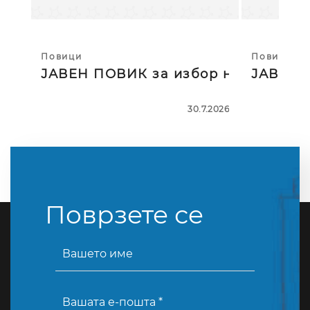
Повици
Повици
ЈАВЕН ПОВИК за избор на тројца
ЈАВЕН П
30.7.2026
Поврзете се