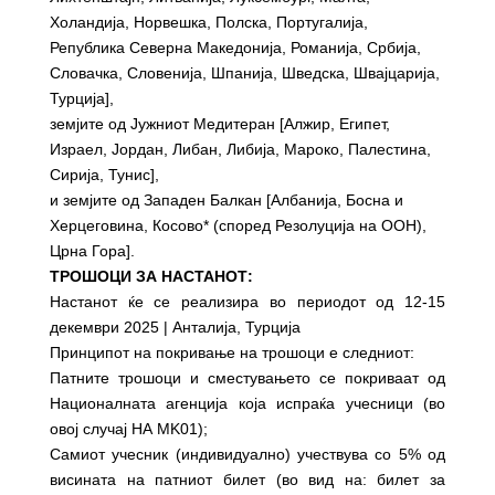
Холандија, Норвешка, Полска, Португалија,
Република Северна Македонија, Романија, Србија,
Словачка, Словенија, Шпанија, Шведска, Швајцарија,
Турција],
земјите од Јужниот Медитеран [Алжир, Египет,
Израел, Јордан, Либан, Либија, Мароко, Палестина,
Сирија, Тунис],
и земјите од Западен Балкан [Албанија, Босна и
Херцеговина, Косово* (според Резолуција на ООН),
Црна Гора].
ТРОШОЦИ ЗА НАСТАНОТ:
Настанот ќе се реализира во периодот од 12-15
декември 2025 | Анталија, Турција
Принципот на покривање на трошоци е следниот:
Патните трошоци и сместувањето се покриваат од
Националната агенција која испраќа учесници (во
овој случај НА MK01);
Самиот учесник (индивидуално) учествува со 5% од
висината на патниот билет (во вид на: билет за