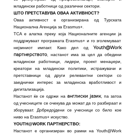
младински работници од различни сектори.
ШТО ПРЕТСТАВУВА ОВАА АКТИВНОСТ?
Оваа активност е организирана од Турската
Национална Агенција за Erasmus+.
TCA е алатка преку која Националните агенции
ја
поддржуваат програмата Erasmus+ и го зголемуваат
Youth@Work
нејзиниот импакт. Како дел од
партнерството
, настанот има за цел да обедини
младински работници, лидери, проект менаџери,
креатори на младински политики, истражувачи и
претставници од други релевантни сектори со
заеднички интерес за младинска вработливост и
дигитализација.
англиски јазик
Настанот ќе се одржи на
, па затоа
од учесниците се очекува да можат да го разбираат и
зборуваат. Добредојдени се учесници со било кое
ниво на Erasmus+ искуство.
YOUTH@WORK ПАРТНЕРСТВО:
Настанот е организиран во рамки на Youth@Work