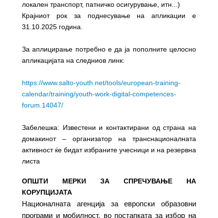
локален транспорт, патничко осигурување, итн...)
Крајниот рок за поднесување на апликации е
31.10.2025 година.
За аплицирање потребно е да ја пополните целосно
апликацијата на следниов линк:
https://www.salto-youth.net/tools/european-training-
calendar/training/youth-work-digital-competences-
forum.14047/
Забелешка: Известени и контактирани од страна на
домакинот – организатор на транснационалната
активност ќе бидат избраните учесници и на резервна
листа
ОПШТИ МЕРКИ ЗА СПРЕЧУВАЊЕ НА
КОРУПЦИЈАТА
Националната агенција за европски образовни
програми и мобилност, во постапката за избор на