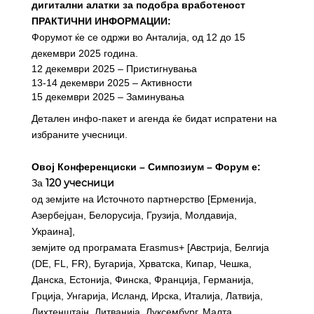
дигитални алатки за подобра вработеност
ПРАКТИЧНИ ИНФОРМАЦИИ:
Форумот ќе се одржи во Анталија, од 12 до 15
декември 2025 година.
12 декември 2025 – Пристигнувања
13-14 декември 2025 – Активности
15 декември 2025 – Заминувања
Детален инфо-пакет и агенда ќе бидат испратени на
избраните учесници.
Овој Конференциски – Симпозиум – Форум е:
120 учесници
За
од земјите на Источното партнерство [Ерменија,
Азербејџан, Белорусија, Грузија, Молдавија,
Украина],
земјите од програмата Erasmus+ [Австрија, Белгија
(DE, FL, FR), Бугарија, Хрватска, Кипар, Чешка,
Данска, Естонија, Финска, Франција, Германија,
Грција, Унгарија, Исланд, Ирска, Италија, Латвија,
Лихтенштајн, Литванија, Луксембург, Малта,