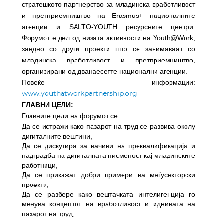
стратешкото партнерство за младинска вработливост
и претприемништво на Erasmus+ националните
агенции и SALTO-YOUTH ресурсните центри.
Форумот е дел од низата активности на Youth@Work,
заедно со други проекти што се занимаваат со
младинска вработливост и претприемништво,
организирани од дванаесетте национални агенции
.
Повеќе информации:
www.youthatworkpartnership.org
ГЛАВНИ ЦЕЛИ:
Главните цели на форумот се:
Да се истражи како пазарот на труд се развива околу
дигиталните вештини,
Да се дискутира за начини на преквалификација и
надградба на дигиталната писменост кај младинските
работници,
Да се прикажат добри примери на меѓусекторски
проекти,
Да се разбере како вештачката интелигенција го
менува концептот на вработливост и иднината на
пазарот на труд,