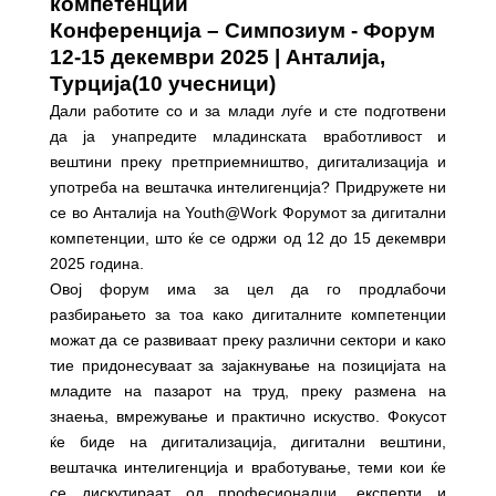
компетенции
Конференција – Симпозиум - Форум
12-15 декември 2025 | Анталија,
Турција
(10 учесници)
Дали работите со и за млади луѓе и сте подготвени
да ја унапредите младинската вработливост и
вештини преку претприемништво, дигитализација и
употреба на вештачка интелигенција? Придружете ни
се во Анталија на Youth@Work Форумот за дигитални
компетенции, што ќе се одржи од 12 до 15 декември
2025 година.
Овој форум има за цел да го продлабочи
разбирањето за тоа како дигиталните компетенции
можат да се развиваат преку различни сектори и како
тие придонесуваат за зајакнување на позицијата на
младите на пазарот на труд, преку размена на
знаења, вмрежување и практично искуство. Фокусот
ќе биде на дигитализација, дигитални вештини,
вештачка интелигенција и вработување, теми кои ќе
се дискутираат од професионалци, експерти и