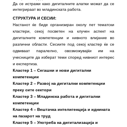
Да се истражи како дигиталните алатки можат да се
интегрираат во младинската работа.
СТРУКТУРА И СЕСИИ:
Настанот ќе биде организиран околу пет тематски
кластери, секој посветен на клучен аспект на
дигиталните компетенции и нивното влијание во
различни области. Сесиите под секој кластер ќе се
одвиваат паралелно, овозможувајќи им на
учесниците да изберат теми според нивниот интерес
и експертиза.
Кластер 1 – Сегашни и нови дигитални
компетенции
Кластер 2 – Развој на дигитални компетенции
преку сите сектори
Кластер 3 – Младинска работа и дигитални
компетенции
Кластер 4 – Вештачка интелигенција и иднината
на пазарот на труд
Кластер 5 – Употреба на дигитализација и