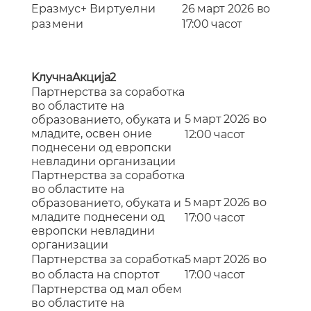
E
размус
+
Виртуелни
26 март 2026 во
размени
17:00 часот
K
лучна
A
кција
2
Партнерства за соработка
во областите на
5 март 2026 во
образование
то
, обука
та
и
млади
те
, освен оние
12:00 часот
поднесени од европски
невладини организации
Партнерства за соработка
во областите на
5 март 2026 во
образование
то
, обука
та
и
млади
те
поднесени од
17:00 часот
европски невладини
организации
Партнерства за соработка
5 март 2026 во
во областа на спортот
17:00 часот
П
артнерства
од мал обем
во областите на