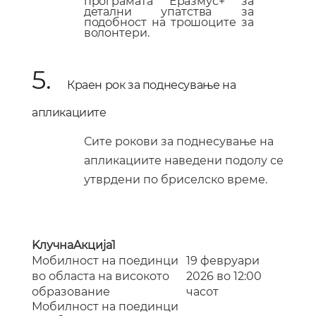
програмата Еразмус+ за
детални упатства за
подобност на трошоците за
волонтери.
5.
Краен рок за поднесување на
апликациите
Сите рокови за поднесување на
апликациите наведени подолу се
утврдени по бриселско време.
K
лучна
A
кција
1
Мобилност на поединци
19 февруари
во областа на високото
2026 во 12:00
образование
часот
Мобилност на поединци