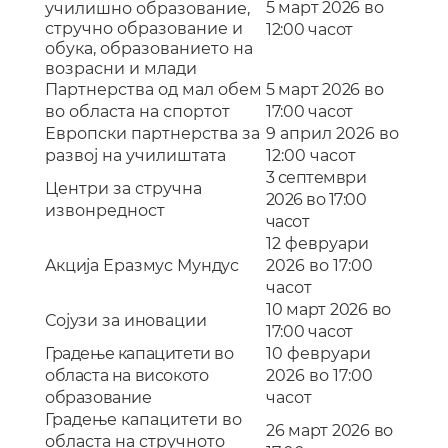
5 март 2026 во
училишно образование,
стручно образование и
12:00 часот
обука, образование
то
н
а
возрасни и млади
П
артнерства
од мал обем
5 март 2026 во
во областа на спортот
17:00 часот
Европски партнерства за
9 април 2026 во
развој на училиштата
12:00 часот
3 септември
Центри за стручна
2026 во 17:00
извонредност
часот
12 февруари
A
кција Еразмус Мундус
2026 во 17:00
часот
10 март 2026 во
Сојузи за иновации
17:00 часот
Градење капацитети во
10 февруари
областа на високото
2026 во 17:00
образование
часот
Градење капацитети во
26 март 2026 во
областа на стручното