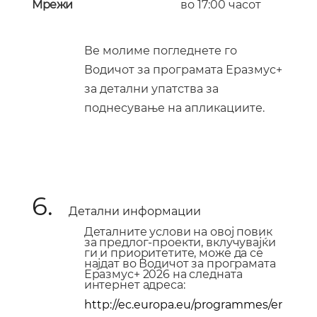
Мрежи
во 17:00 часот
Ве молиме погледнете го
Водичот за програмата Еразмус+
за детални упатства за
поднесување на апликациите.
6.
Д
етал
ни информации
Деталните услови на овој повик
за предло
г-проекти
, вклучувајќи
ги и приоритетите, може да се
најдат во Водичот за програмата
Еразмус+ 2026 на следната
интернет адреса:
http://ec.europa.eu/programmes/er