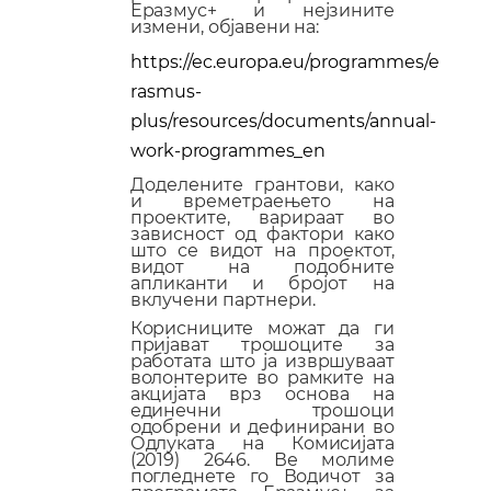
Еразмус+ и нејзините
измени, објавени на:
https://ec.europa.eu/programmes/e
rasmus-
plus/resources/documents/annual-
work-
programmes_en
Доделените грантови, како
и времетраењето на
проектите, варираат во
зависност од фактори како
што се видот на проектот,
видот на подобните
апликанти и бројот на
вклучени партнери.
Корисниците можат да ги
пријават трошоците за
работата што ја извршуваат
волонтерите во рамките на
акцијата врз основа на
единечни трошоци
одобрени и дефинирани во
Одлуката на Комисијата
(2019) 2646. Ве молиме
погледнете го Водичот за