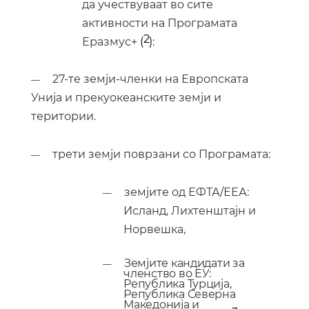
да учествуваат во сите
активности на
П
рограмата
2
Еразмус+
(
)
:
27-те земји-членки на Европската
—
Унија и прекуокеанските земји и
територии.
трети земји поврзани со Програмата:
—
земјите од ЕФТА/ЕЕА:
—
Исланд, Лихтенштајн и
Норвешка,
Земји
те
кандидати за
—
членство во
ЕУ:
Република Турција,
Република Северна
Македонија и