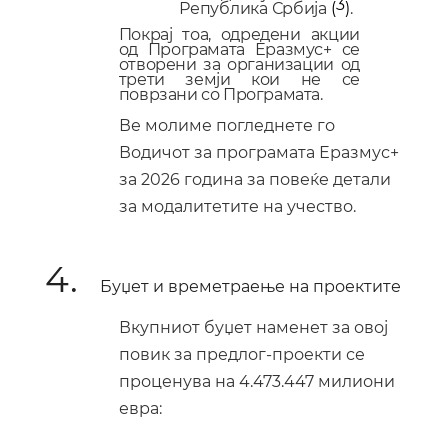
3
Република Србија
(
)
.
Покрај тоа, одредени акции
од
П
рограмата Еразмус+ се
отворени за организации од
трети земји кои не се
поврзани со Програмата.
Ве молиме погледнете го
Водичот за
п
рограмата Еразмус+
за
2026
година
за повеќе детали
за модалитетите на учество.
4.
Буџет и времетраење на проектите
Вкупниот буџет наменет за овој
повик за предло
г-проекти
се
проценува на 4.473.447 милиони
евра: