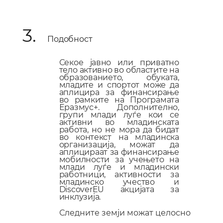
3.
Подобност
Секое јавно или приватно
тело активно во областите на
образование
то
, обука
та
,
млади
те
и спорт
от
може да
аплицира за финансирање
во рамките на
П
рограмата
Еразмус+. Дополнително,
групи млади луѓе кои се
активни во младинската
работа, но не мора да бидат
во контекст на младинска
организација, можат да
аплицираат за финансирање
мобилност
и
за
учењето на
млади луѓе и младински
работници, активности за
млади
нско учество
и
DiscoverEU
акцијата за
инклузија
.
Следните земји можат целосно