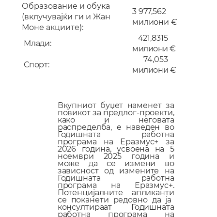
Образование и обука
3 977,562
(вклучувајќи ги и Жан
милиони
€
Моне
акциите):
421,8315
Млади
:
милиони €
74,053
Спорт
:
милиони €
Вкупниот буџет наменет за
повикот за предло
г-проекти
,
како и неговата
распределба, е наведен во
Годишната работна
програма на Еразмус+ за
2026 година, усвоена на 5
ноември 2025 година и
може да се измени во
зависност од измените на
Годишната работна
програма на Еразмус+.
Потенцијалните
апликанти
се поканети редовно да ја
консултираат Годишната
работна програма на