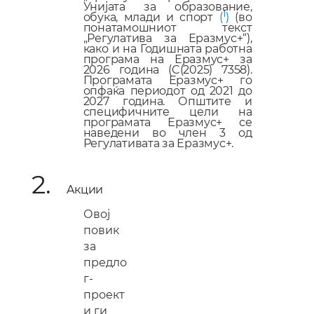
Унијата за образование,
1
обука, млади и спорт
(
)
(во
понатамошниот текст
„Регулатива за Еразмус+“),
како и на Годишната работна
програма на Еразмус+ за
2026 година (C(2025) 7358).
Програмата Еразмус+ го
опфаќа периодот од 2021 до
2027 година. Општите и
специфичните цели на
програмата Еразмус+ се
наведени во член 3 од
Регулативата за Еразмус+.
2.
A
кции
Овој
повик
за
предло
г-
проект
и
ги