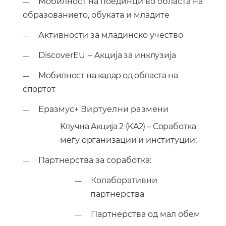
Mобилност на поединци во областа на
—
образованието, обуката и младите
Активности за младинско учество
—
DiscoverEU
–
A
кција за инклузија
—
Mo
билност на кадар од областа на
—
спортот
E
размус
+
Виртуелни размени
—
K
лучна
A
кција
2
(KA2)
–
Соработка
меѓу организации и институции
:
Партнерства за соработка
:
—
Колаборативни
—
партнерства
Партнерства од мал обем
—