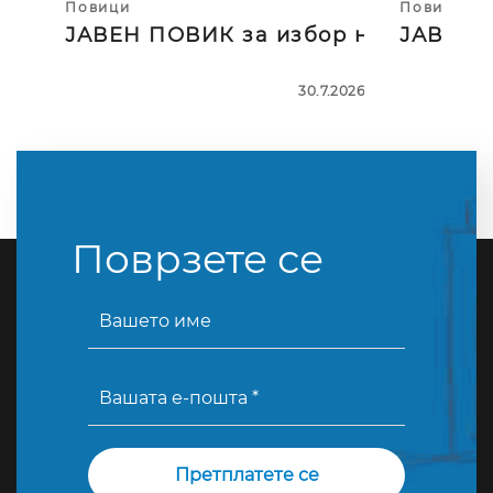
Повици
Повици
ЈАВЕН ПОВИК за избор на тројца
ЈАВЕН П
30.7.2026
Поврзете се