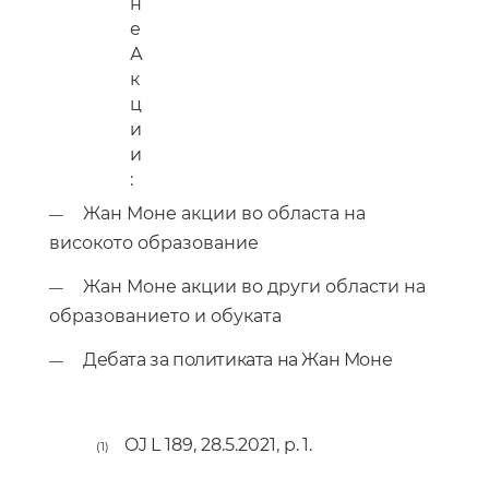
н
е
А
к
ц
и
и
:
Жан Моне
акции
во областа на
—
високото образование
Жан Моне ак
ции
во други области на
—
образование
то
и обука
та
Дебата за политиката на Жан Моне
—
OJ
L
189,
28.5.2021,
p.
1.
(1)