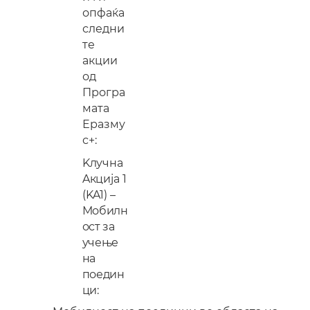
опфаќа
следни
те
ак
ции
од
П
рогра
мата
Еразму
с+:
Kлучна
Aкција
1
(KA1)
–
Мобилн
ост за
учење
на
поедин
ци
: