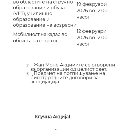
во областите на стручно
19 февруари
образование и обука
2026 во 12:00
(VET), училишно
часот
образование и
образование
н
а возрасни
1
2
февруари
Мобилност на
кадар
во
2026 во 12:00
областа на спортот
часот
Жан Моне
Акцииите
се отворени
(2)
за организации од целиот свет.
Предмет на потпишување на
(3)
билатералните договори за
асоцијација.
K
лучна
A
кција
1