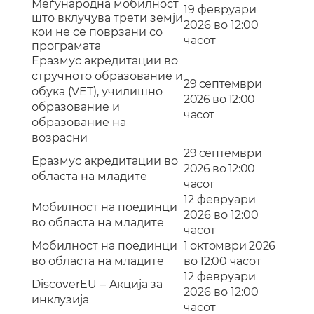
Меѓународна мобилност
19 февруари
што вклучува трети земји
2026 во 12:00
кои не се поврзани со
часот
програмата
Еразмус акредитации во
стручно
то
образование и
29 септември
обука (VET), училишно
2026 во 12:00
образование и
часот
образование
н
а
возрасни
29 септември
Еразмус акредитации во
2026 во 12:00
областа на младите
часот
12 февруари
Мобилност на поединци
2026 во 12:00
во областа на младите
часот
Мобилност на поединци
1 октомври 2026
во областа на младите
во 12:00 часот
12 февруари
DiscoverEU
–
A
кција за
2026 во 12:00
инклузија
часот