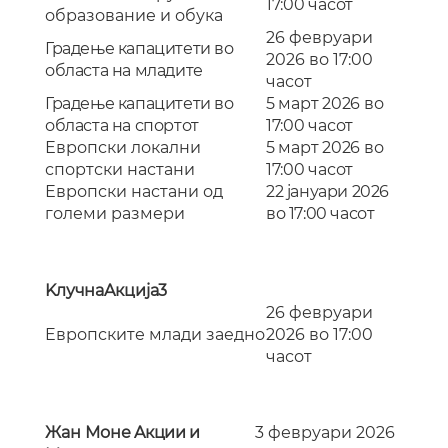
17:00 часот
образование и обука
26 февруари
Градење капацитети во
2026 во 17:00
областа на младите
часот
Градење капацитети во
5 март 2026 во
областа на спортот
17:00 часот
Европски локални
5 март 2026 во
спортски настани
17:00 часот
Европски настани од
22 јануари 2026
големи размери
во 17:00 часот
K
лучна
A
кција
3
26 февруари
E
вропските млади заедно
2026 во 17:00
часот
Жан Моне
A
кции и
3 февруари 2026