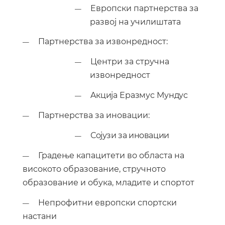
E
вропски партнерства за
—
развој на училиштата
Партнерства за извонредност
:
—
Центри за стручна
—
извонредност
A
кција Еразмус Мундус
—
Партнерства за иновации
:
—
Сојузи за иновации
—
Градење капацитети во областа на
—
високото образование, стручното
образование и обука, младите и спортот
Непрофитни европски спортски
—
настани