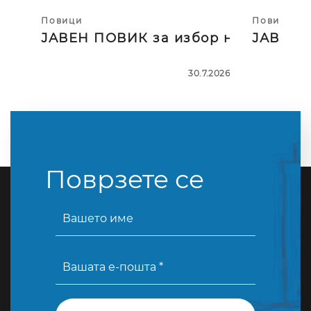
Повици
Повици
ЈАВЕН ПОВИК за избор на тројца
ЈАВЕН П
30.7.2026
Поврзете се