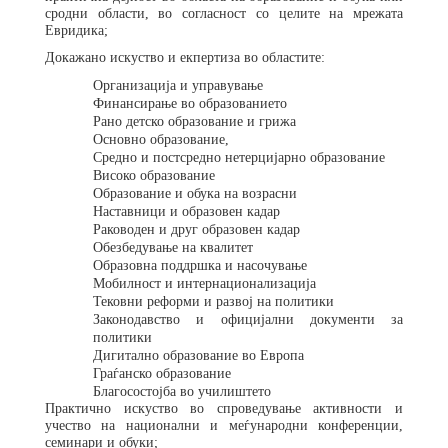
сродни области, во согласност со целите на мрежата
Евридика;
Докажано искуство и екпертиза во областите:
Организација и управување
Финансирање во образованието
Рано детско образование и грижа
Основно образование,
Средно и постсредно нетерцијарно образование
Високо образование
Образование и обука на возрасни
Наставници и образовен кадар
Раководен и друг образовен кадар
Обезбедување на квалитет
Образовна поддршка и насочување
Мобилност и интернационализација
Тековни реформи и развој на политики
Законодавство и официјални документи за
политики
Дигитално образование во Европа
Граѓанско образование
Благосостојба во училиштето
Практично искуство во спроведување активности и
учество на национални и меѓународни конференции,
семинари и обуки;