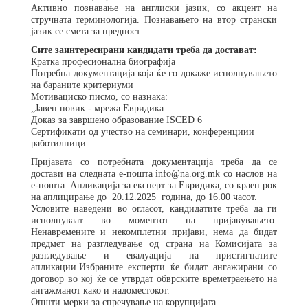
Активно познавање на англиски јазик, со акцент на
стручната терминологија. Познавањето на втор странски
јазик се смета за предност.
Сите заинтересирани кандидати треба да достават:
Кратка професионална биографија
Потребна документација која ќе го докаже исполнувањето
на бараните критериуми
Мотивациско писмо, со назнака:
„Јавен повик - мрежа Евридика
Доказ за завршено образование ISCED 6
Сертификати од учество на семинари, конференциии
работилници
Пријавата со потребната документација треба да се
достави на следната е-пошта info@na.org.mk со наслов на
е-пошта: Апликација за експерт за Евридика, со краен рок
на аплицирање до
20.12.2025
година, до 16.00 часот.
Условите наведени во огласот, кандидатите треба да ги
исполнуваат во моментот на пријавувањето.
Ненавремените и некомплетни пријави, нема да бидат
предмет на разгледување од страна на Комисијата за
разгледување и евалуација на пристигнатите
апликации.Избраните експерти ќе бидат ангажирани со
договор во кој ќе се утврдат обврските времетраењето на
ангажманот како и надоместокот.
Општи мерки за спречување на корупцијата