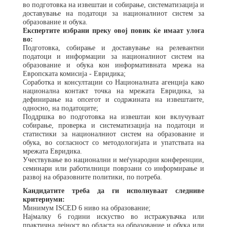
во подготовка на извештаи и собирање, систематизација и
доставување на податоци за националниот систем за
образование и обука.
Експертите избрани преку овој повик ќе имаат улога
во:
Подготовка, собирање и доставување на релевантни
податоци и информации за националниот систем на
образование и обука кон информативната мрежа на
Европската комисија - Евридика;
Соработка и консултации со Националната агенција како
национална контакт точка на мрежата Евридика, за
дефинирање на опсегот и содржината на извештаите,
односно, на податоците;
Поддршка во подготовка на извештаи кои вклучуваат
собирање, проверка и систематизација на податоци и
статистики за националниот систем на образование и
обука, во согласност со методологијата и упатствата на
мрежата Евридика.
Учествување во национални и меѓународни конференции,
семинари или работилници поврзани со информирање и
развој на образовните политики, по потреба.
Кандидатите треба да ги исполнуваат следниве
критериуми:
Минимум ISCED 6 ниво на образование;
Најмалку 6 години искуство во истражувачка или
практична дејност во областа на образование и обука или