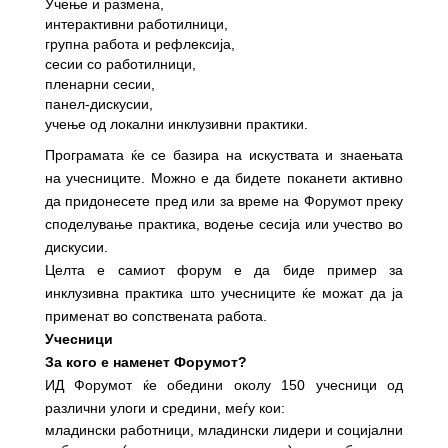
Учење
и размена,
интерактивни работилници,
групна работа и рефлексија,
сесии
со работилници
,
пленарни сесии,
панел-дискусии,
учење од локални инклузивни практики.
Програмата ќе се базира на искуствата и знаењата
на учесниците. Можно е да бидете поканети активно
да придонесете пред или за време на Форумот преку
споделување практика, водење сесија или учество во
дискусии.
Целта е самиот
форум е
да биде пример за
инклузивна практика што учесниците ќе можат да ја
применат во сопствената работа.
Учесници
За кого е наменет Форумот?
ИД Форумот
ќе обедини околу 150 учесници од
различни улоги и средини, меѓу кои:
младински работници, младински лидери и социјални