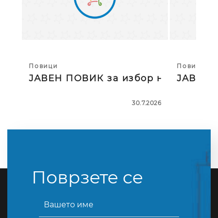
Повици
Повици
ЈАВЕН ПОВИК за избор на тројца
ЈАВЕН П
30.7.2026
Поврзете се