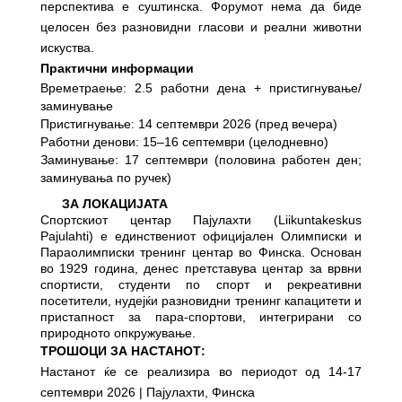
перспектива е суштинска. Форумот нема да биде
целосен без разновидни гласови и реални животни
искуства.
Практични информации
Времетраење: 2.5 работни дена + пристигнување/
заминување
Пристигнување: 14 септември 2026 (пред вечера)
Работни денови: 15–16 септември (целодневно)
Заминување: 17 септември (половина работен ден;
заминувања по ручек)
ЗА ЛОКАЦИЈАТА
Спортскиот центар Пајулахти (Liikuntakeskus
Pajulahti) е единствениот официјален Олимписки и
Параолимписки тренинг центар во Финска. Основан
во 1929 година, денес претставува центар за врвни
спортисти, студенти по спорт и рекреативни
посетители, нудејќи разновидни тренинг капацитети и
пристапност за пара-спортови, интегрирани со
природното опкружување.
ТРОШОЦИ ЗА НАСТАНОТ:
Настанот ќе се реализира во периодот од 1
4
-
17
септември
202
6
| Пајулахти
, Финска