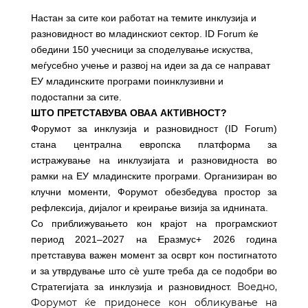
Н
астан за сите кои работат на темите инклузија и
разновидност во младинскиот сектор. ID Forum ќе
обедини 150 учесници за споделување искуства,
меѓусебно учење и развој на идеи за да се направат
ЕУ младинските програми поинклузивни и
подостапни за сите.
ШТО ПРЕТСТАВУВА ОВАА АКТИВНОСТ?
Форумот за инклузија и разновидност (ID Forum)
стана централна европска платформа за
истражување на инклузијата и разновидноста во
рамки на ЕУ младинските програми. Организиран во
клучни моменти, Форумот обезбедува простор за
рефлексија, дијалог и креирање визија за иднината.
Со приближувањето кон крајот на програмскиот
период 2021–2027 на
Еразмус
+ 2026
година
претставува важен момент за осврт кон постигнатото
и за утврдување што сè уште треба да се подобри во
Воедно,
Стратегијата за инклузија и разновидност.
Форумот ќе придонесе кон обликување на