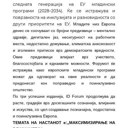
следната генерација на ЕУ младински
програми (2028–2034). Ќе се истражува и
поврзаноста на инклузијата и разновидноста со
други приоритети на ЕУ.
Младите низ Европа
денес се соочуваат со бројни предизвици – ментално
здравје, дигитален јаз, несигурност на работните
места, недостапно домување, климатска анксиозност
и зголемен притисок врз демократските вредности.
Овие предизвици влијаат врз учеството,
благосостојбата и еднаквите можности. Форумот ќе
истражува како европските младински програми
можат да одговорат на овие реалности и да
придонесат кон поправедно и поинклузивно
општество.
По три успешни изданија, ID Forum продолжува да
расте, градејќи врз досегашните сознанија, влијание
и искуства, со цел создавање позначајна, подостапна
и поинклузивна Европа.
ТЕМАТА
НА НАСТАНОТ е
:
„МАКСИМИЗИРАЊЕ НА