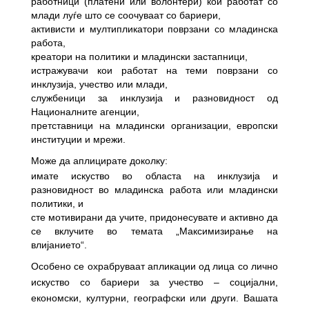
работници (платени или волонтери) кои работат со
млади луѓе што се соочуваат со бариери,
активисти
и мултипликатори поврзани со младинска
работа,
креатори на политики и младински застапници,
истражувачи кои работат на теми поврзани со
инклузија, учество или млади,
службеници за инклузија и разновидност од
Националните агенции,
претставници на младински организации, европски
институции и мрежи.
Може да аплицирате доколку:
имате искуство во областа на инклузија и
разновидност во младинска работа или младински
политики, и
сте мотивирани да учите, придонесувате и активно да
се вклучите во темата „Максимизирање на
влијанието“.
Особено се охрабруваат апликации од лица со лично
искуство со бариери за учество – социјални,
економски, културни, географски или други. Вашата