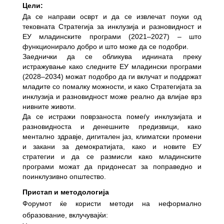
Цели:
Да се направи осврт и да се извлечат поуки од
тековната Стратегија за инклузија и разновидност и
ЕУ младинските програми (2021–2027) – што
функционирало добро и што може да се подобри.
Заеднички да се обликува иднината преку
истражување како следните ЕУ младински програми
(2028–2034) можат подобро да ги вклучат и поддржат
младите со помалку можности, и како Стратегијата за
инклузија и разновидност може реално да влијае врз
нивните животи.
Да се истражи поврзаноста помеѓу инклузијата и
разновидноста и денешните предизвици, како
ментално здравје, дигитален јаз, климатски промени
и закани за демократијата, како и новите ЕУ
стратегии и да се размисли како младинските
програми можат да придонесат за поправедно и
поинклузивно општество.
Пристап и методологија
Форумот ќе користи методи на неформално
образование, вклучувајќи: