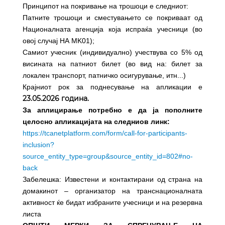
Принципот на покривање на трошоци е следниот:
Патните трошоци и сместувањето се покриваат од
Националната агенција која испраќа учесници (во
овој случај НА MK01);
Самиот учесник (индивидуално) учествува со 5% од
висината на патниот билет (во вид на: билет за
локален транспорт, патничко осигурување, итн...)
Крајниот рок за поднесување на апликации е
23.05.2026 година.
За аплицирање потребно е да ја пополните
целосно апликацијата на следниов линк:
https://tcanetplatform.com/form/call-for-participants-
inclusion?
source_entity_type=group&source_entity_id=802#no-
back
Забелешка: Известени и контактирани од страна на
домакинот – организатор на транснационалната
активност ќе бидат избраните учесници и на резервна
листа