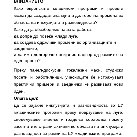
ВЛИЈАНИЕТО“
Како европските младински програми и проекти
можат да создадат значајна и долгорочна промена во
областа на инклузијата и разновидноста?
Како да ja обезбедиме нашата работа:
да допре до повеќе млади луѓе,
да создава одржливи промени во организациите и
заедниците,
и да има долгорочно влијание надвор од рамките на
еден проект?
Преку панел-дискусии, тркалезни маси, студиски
посети и работилници, учесниците ќе истражуваат
практични примери и заеднички ќе развиваат нови
идеи.
Општа цел:
Да се зајакне инклузијата и разновидноста во ЕУ
младинските програми преку поврзување на луѓе,
споделување знаење и градење соработка помеѓу
засегнатите страни активни во областа на инклузија и
разновидност во рамки на ЕУ младинските програми.