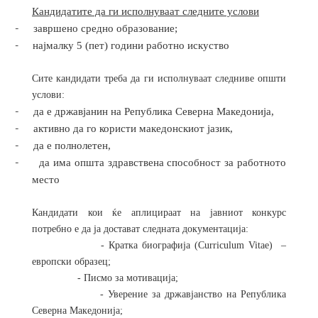
Кандидатите да ги исполнуваат следните услови
-
завршено средно образование
;
-
најмалку 5 (пет) години работно искуство
Сите кандидати треба да ги исполнуваат следниве општи
услови:
-
да е државјанин на Република
Северна
Македонија,
-
активно да го користи македонскиот јазик,
-
да е полнолетен,
-
да има општа здравствена способност за работното
место
Кандидати кои ќе аплицираат на јавниот конкурс
потребно е да ја достават следната документација:
- Кратка биографија (Curriculum Vitae)
–
европски образец;
- Писмо за мотивација;
- Уверение за државјанство на Република
Северна Македонија;