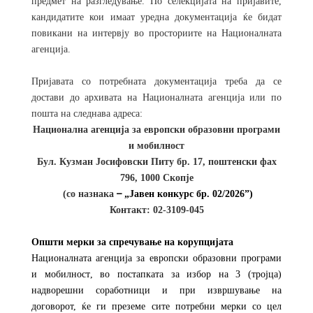
предмет на разгледување. По селекцијата на пријавите,
кандидатите кои имаат уредна документација ќе бидат
повикани на интервју во просториите на Националната
агенција.
Пријавата со потребната документација треба да се
достави до архивата на Националната агенција или по
пошта на следнава адреса
:
Национална агенција за европски образовни програми
и мобилност
Бул. Кузман Јосифовски Питу бр. 17, поштенски фах
796, 1000 Скопје
–
(со назнака
„
Јавен конкурс бр. 02/2026
”
)
Контакт
: 02-3109-045
Општи мерки за спречување на корупцијата
Националната агенција за европски образовни програми
и мобилност
,
во постапката за избор на
3 (тројца)
надворешни соработници и при извршување на
договорот, ќе ги преземе сите потребни мерки со цел