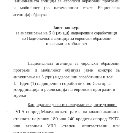
Националната агенција за европски образовни програми
и мобилност (во натамошниот текст: Национална
агенција) објавува
Јавен конкурс
3 (тројца)
за ангажирање на
надворешни соработници
во Националната агенција за европски образовни
програми и мобилност
Националната агенција за европски образовни
програми и мобилност објавува јавен конкурс за
ангажирање на 3 (три) надворешни соработници и тоа
:
1.
Еден (1) надворешен соработник
во Сектор за
координација и реализација на европски програми и
мрежи
Кандидатите да ги исполнуваат следните услови
:
-
VI А според Македонската рамка на квалификации и
стекнати најмалку 180 или 240 кредити според ЕКТС
или завршен VII/1 степен, општествени или