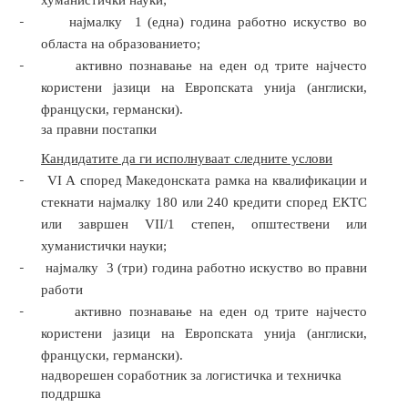
хуманистички науки
;
-
најмалку
1 (една) година работно искуство во
областа на образованието
;
-
активно познавање на еден од трите најчесто
користени јазици на Европската унија (англиски,
француски, германски).
за правни постапки
Кандидатите да ги исполнуваат следните услови
-
VI А според Македонската рамка на квалификации и
стекнати најмалку 180 или 240 кредити според ЕКТС
или завршен VII/1 степен, општествени или
хуманистички науки
;
-
најмалку
3 (три) година работно искуство
во правни
работи
-
активно познавање на еден од трите најчесто
користени јазици на Европската унија (англиски,
француски, германски).
надворешен соработник за логистичка и техничка
поддршка