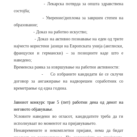
- Лекарска потврда за општа здравствена
состојба
;
- Уверение/диплома за завршен степен на
образование
;
- Доказ на работно искуство;
- Доказ на активно познавање на еден од трите
најчесто користени јазици на Европската унија (англиски,
француски и германски) – за позициите каде што е
наведено;
Временска рамка за извршување на работни активности:
-
Со избраните кандидати ќе се склучи
договор за ангажирање на надворешен соработник со
времетраење од една година.
Јавниот конкурс трае 5 (пет) работни дена од денот на
неговото објавување.
Условите наведени во огласот, кандидатите треба да ги
исполнуваат во моментот на пријавувањето.
Ненавремените и некомплетни пријави, нема да бидат