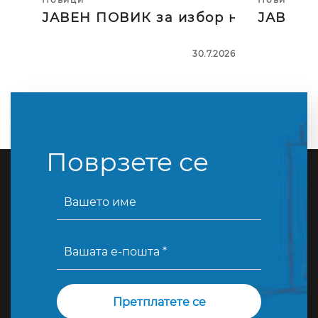
ЈАВЕН ПОВИК за избор на тројца
ЈАВЕН П
30.7.2026
Поврзете се