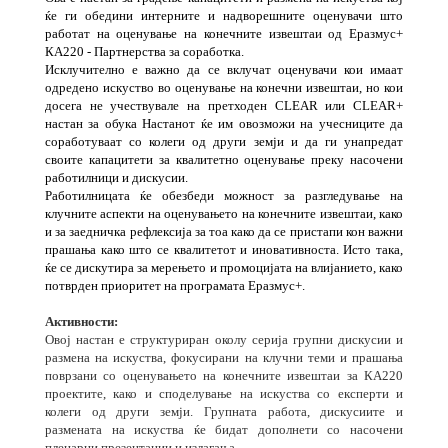
ќе ги обедини интерните и надворешните оценувачи што
работат на оценување на конечните извештаи од Еразмус+
КА220 - Партнерства за соработка.
Исклучително е важно да се вклучат оценувачи кои имаат
одредено искуство во оценување на конечни извештаи, но кои
досега не учествувале на претходен CLEAR или CLEAR+
настан за обука Настанот ќе им овозможи на учесниците да
соработуваат со колеги од други земји и да ги унапредат
своите капацитети за квалитетно оценување преку насочени
работилници и дискусии.
Работилницата ќе обезбеди можност за разгледување на
клучните аспекти на оценувањето на конечните извештаи, како
и за заедничка рефлексија за тоа како да се пристапи кон важни
прашања како што се квалитетот и иновативноста. Исто така,
ќе се дискутира за мерењето и промоцијата на влијанието, како
потврден приоритет на програмата Еразмус+.
Активности:
Овој настан е структуриран околу серија групни дискусии и
размена на искуства, фокусирани на клучни теми и прашања
поврзани со оценувањето на конечните извештаи за КА220
проектите, како и споделување на искуства со експерти и
колеги од други земји. Групната работа, дискусиите и
размената на искуства ќе бидат дополнети со насочени
пленарни презентации и излагања.