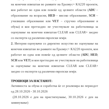
на конечни извештаи во рамките на Еразмус+ КА220 проекти,
кои работат во една или повеќе од целните области (
ADU
–
образование на возрасни,
HED
– високо образование,
SCH
–
училишно образование или
VET
– стручно образование и
обука) и кои претходно не учествувале на работилница за
оценување на конечни извештаи CLEAR или CLEAR+ заедно
со експерти од различни европски земји.
2.
Интерни оценувачи со директно искуство во оценување на
конечни извештаи во рамките на Еразмус+ КА220 проекти, кои
работат во една или повеќе од целните области (
ADU
,
HED
,
SCH
или
VET
) и кои претходно не учествувале на работилница
за оценување на конечни извештаи CLEAR или CLEAR+
заедно со експерти од различни европски земји.
ТРОШОЦИ ЗА НАСТАНОТ:
Активноста за обука и соработка ќе се реализира во периодот
од 28.10.2026 - 30.10.2026
(28.10.2026 е ден на пристигнување, 30.10.2026 е ден на
заминување)