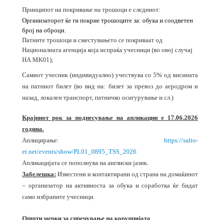
Принципот на покривање на трошоци е следниот:
Организаторот ќе ги покрие трошоците за: обука и соодветен
број на оброци.
Патните трошоци и сместувањето се покриваат од
Националната агенција која испраќа учесници (во овој случај
НА MK01);
Самиот учесник (индивидуално) учествува со 5% од висината
на патниот билет (во вид на: билет за превоз до аеродром и
назад, локален транспорт, патничко осигурување и сл.)
Крајниот рок за поднесување на апликации е 17.06.2026
година.
Аплицирање:
https://salto-
et.net/events/show/PL01_0895_TSS_2026
Апликацијата се пополнува на англиски јазик.
Забелешка:
Известени и контактирани од страна на домаќинот
– организатор на активноста за обука и соработка ќе бидат
само избраните учесници.
Општи мерки за спречување на корупцијата