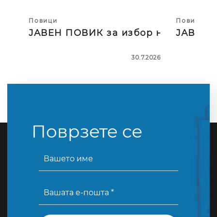
Повици
Повици
ЈАВЕН ПОВИК за избор на тројца
ЈАВЕН П
30.7.2026
Поврзете се