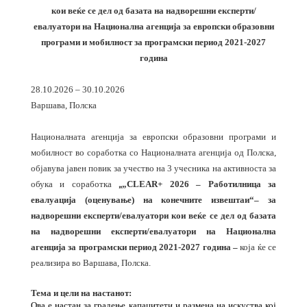
кои веќе се дел од базата на надворешни експерти/
евалуатори на Национална агенција за европски образовни
програми и мобилност за програмски период 2021-2027
година
28.10.2026 – 30.10.2026
Варшава, Полска
Националната агенција за европски образовни програми и
мобилност во соработка со Националната агенција од Полска,
објавува јавен повик за учество на 3 учесника на активноста за
„
обука и соработка
„
CLEAR+ 2026 – Работилница за
евалуација (оценување) на конечните извештаи
“
– за
надворешни експерти/евалуатори кои веќе се дел од базата
на надворешни експерти/евалуатори на Национална
агенција за програмски период 2021-2027 година –
која ќе се
реализира во Варшава, Полска.
Тема и цели на настанот:
Ова е настан за градење капацитети и размена на искуства кој