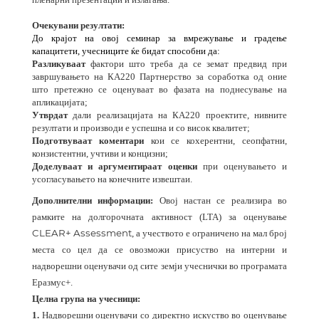
Очекувани резултати:
До крајот на овој семинар за вмрежување и градење
капацитети, учесниците ќе бидат способни да:
Разликуваат
фактори што треба да се земат предвид при
завршувањето на КА220 Партнерство за соработка од оние
што претежно се оценуваат во фазата на поднесување на
апликацијата;
Утврдат
дали реализацијата на КА220 проектите, нивните
резултати и производи е успешна и со висок квалитет;
Подготвуваат коментари
кои се кохерентни, сеопфатни,
конзистентни, учтиви и концизни;
Доделуваат и аргументираат оценки
при оценувањето и
усогласувањето на конечните извештаи.
Дополнителни информации:
Овој настан се реализира во
рамките на долгорочната активност (LTA) за оценување
CLEAR+ Assessment
, а учеството е ограничено на мал број
места со цел да се овозможи присуство на интерни и
надворешни оценувачи од сите земји учеснички во програмата
Еразмус+.
Целна група на учесници:
1.
Надворешни оценувачи со директно искуство во оценување