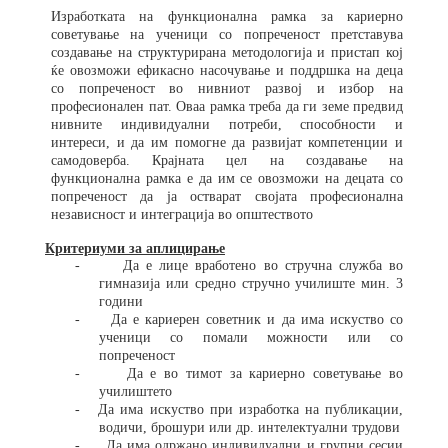
Изработката на функционална рамка за кариерно
советување на ученици со попреченост претставува
создавање на структурирана методологија и пристап кој
ќе овозможи ефикасно насочување и поддршка на деца
со попреченост во нивниот развој и избор на
професионален пат. Оваа рамка треба да ги земе предвид
нивните индивидуални потреби, способности и
интереси, и да им помогне да развијат компетенции и
самодоверба. Крајната цел на создавање на
функционална рамка е да им се овозможи на децата со
попреченост да ја остварат својата професионална
независност и интеграција во општеството
Критериуми за аплицирање
-
Д
а
е лице вработено во стручна служба во
гимназија или средно стручно училиште мин. 3
години
-
Д
а
е кариерен советник и да има искуство со
ученици со помали можности или со
попреченост
- Да е во тимот за кариерно советување во
училиштето
- Да има искуство при изработка на публикации,
водичи, брошури или др. интелектуални трудови
- Да има одржано индивидуални и групни сесии