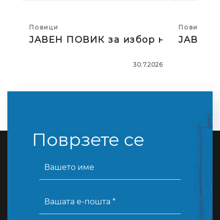
Повици
Повици
ЈАВЕН ПОВИК за избор на тројца
ЈАВЕН П
30.7.2026
Поврзете се