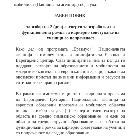
мобилност (Национална агенција) објавува:
ЈАВЕН ПОВИК
за избор на 2 (два) експерти за изработка на
функционална рамка за кариерно советување на
ученици со попреченост
Како дел од програмата „Еразмус+“, Националната
агенција ја имплементира и иницијативата Европас и
Еврогајденс центар. Оваа иницијатива има за цел да го
поддржи развојот на образованието и мобилноста на
младите во контекст на европската интеграција, како и да
овозможи пристап до значајни информации и ресурси за
сите заинтересирани граѓани.
Во рамки на имплементацијата на годишната програма
на Еврогајденс Центарот, Националната агенција за
европски образовни програми и мобилност објавува
повик за избор на два (2) експерти: еден експерт од
областа на средно гимназиско образование и еден од
областа на средно стручно образование за изработка на
функционална рамка за кариерно советување на ученици
со попреченост од средно образование.