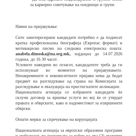
за кариерно советување на поедници и групи
Начин на пријавување:
Сите заинтересирани кандидати потребно е да поднесат
кратка професионална биографија (Европас формат)
и
мотивациско писмо на следнава
електронска пошта:
anabela.dimoska@na.org.mk
,
најдоцна до 1
4
.0
7
.2026
година, до 16.30 часот.
.
Условите наведени во огласот, кандидатите треба да ги
исполнуваат во моментот на пријавувањето.
Ненавремените и некомплетните пријави нема да бидат
предмет на разгледување од страна на Комисијата за
разгледување и евалуација на пристигнатите апликации.
Националната агенција со избраните кандидати ќе
склучи договор за вршење услуги во кој ќе се утврдат
правата и обврските, како и надоместокот за извршените
обврски.
Општи мерки за спречување на корупцијата
Националната агенција за европски образовни програми
и мобилност, во постапката за избор на два (2) експерти