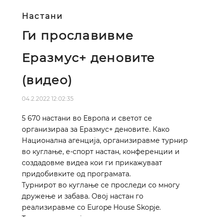
Настани
Ги прославивме
Еразмус+ деновите
(видео)
04.2.2022 12:02:35
5 670 настани во Европа и светот се 
организираа за Еразмус+ деновите. Како 
Национална агенција, организиравме турнир 
во куглање, е-спорт настан, конференции и 
создадовме видеа кои ги прикажуваат 
придобивките од програмата.
Турнирот во куглање се проследи со многу 
дружење и забава. Овој настан го 
реализиравме со 
Europe House Skopje
. 