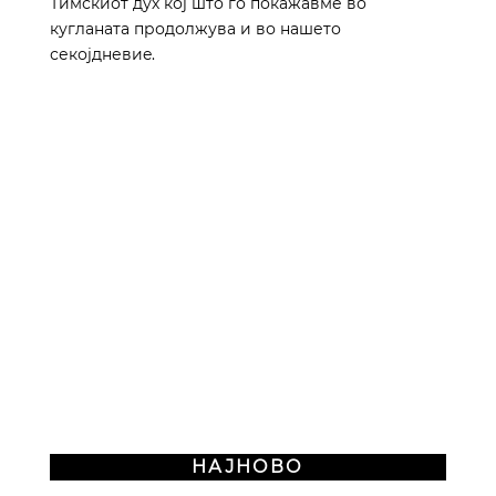
Тимскиот дух кој што го покажавме во 
кугланата продолжува и во нашето 
секојдневиe.
НАЈНОВО