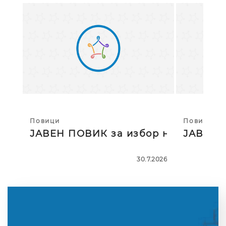
Повици
Повици
ЈАВЕН ПОВИК за избор на тројца
ЈАВЕН П
30.7.2026