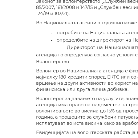
Законот за
волонтерството
(„Службен весн
85/2007, 161/2008 и 147/15 и „Службен вес
124/19
и 103/21
)
.
Во Националната агенција годишно може д
потребите на Националната агенц
-
определбите на директорот на На
-
Директорот на Националната
агенција го определува согласно условите
Волонтерство
Волонтер во Националната агенција
е фи
најмалку 180 кредити според ЕКТС или со
вршење на други активности
во корист н
финансиска
или друга лична добивк
а.
Волонтерот за давањето на услугите, зна
агенција
има право на надоместок на трош
волонтирањето во висина до 15% од просе
година, а трошоците за службени патувања
исплатуваат во иста висина како за врабо
Евиденцијата на волонтерската работа ја