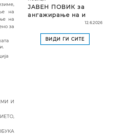
езиме,
ЈАВЕН ПОВИК за
ње
на
ангажирање на и
ње на
12.6.2026
ено за
ВИДИ ГИ СИТЕ
ката
и.
ција
АМИ И
ИЕТО,
 ОБУКА