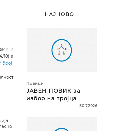
НАЈНОВО
рами и
64/18
)
а
 брoj
илност
Повици
ЈАВЕН ПОВИК за
избор на тројца
30.7.2026
ција
ласно