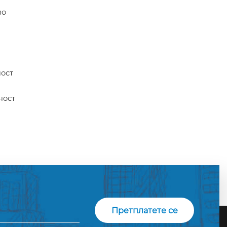
во
ност
ност