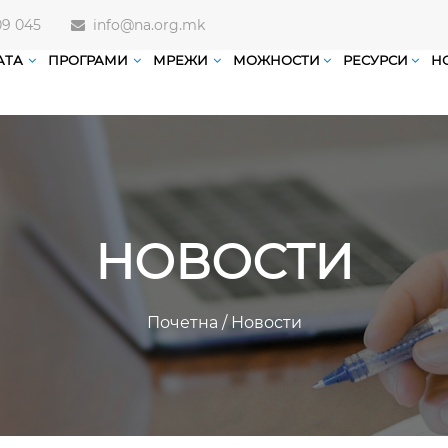
09 045
info@na.org.mk
АТА
ПРОГРАМИ
МРЕЖИ
МОЖНОСТИ
РЕСУРСИ
Н
НОВОСТИ
Почетна
/
Новости