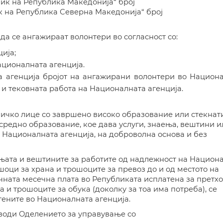
ик на Република Македонија“ брoj
ник на Република Северна Македонија“ брoj
а се ангажираат волонтери во согласност со:
ија;
ционалната агенција.
 агенција бројот на ангажирани волонтери во Национ
 и тековната работа на Националната агенција.
зичко лице
со завршено високо образование или стекнат
 средно образование,
кое дава услуги, знаења, вештини и
а Националната агенција
, на доброволна основа и без
ењата и вештините за работите од надлежност на
Национа
оци за храна и трошоците за превоз до и од местото на
чната месечна плата во Републиката исплатена за претх
 и трошоците за обука (доколку за тоа има потреба), се
тените во
Националната агенција
.
 води Оделението за управување со