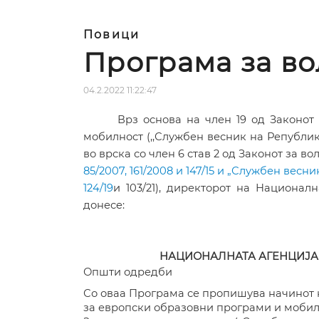
Повици
Програма за в
04.2.2022 11:22:47
Врз основа на член 19 од Законот
мобилност (,,Службен весник на Републи
во врска со
член
6
став
2
од Законот за
вол
85/2007, 161/2008 и 147/15 и „Службен вес
124/19
и 103/21
)
,
директорот на Националн
донес
e
:
НАЦИОНАЛНАТА АГЕНЦИЈА
Општи одредби
Со оваа Програма се пропишува начинот 
за европски образовни програми и мобилн