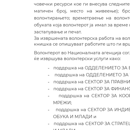
човечки ресурси кое ги внесува
следнит
матичен број, место на живеење); бр
волонтирањето; времетраење на волонт
обуката која волонтерот ја имал за време
застапување и печат.
За извршената волонтерска работа на вол
книшка се опишуваат работите што ги врш
Волонтерот во Националната агенција со
ќе извршува волонтерски услуги како:
поддршка на
ОДДЕЛЕНИЕТО ЗА 
-
поддршка на
ОДДЕЛЕНИЕТО ЗА 
-
поддршка на
СЕКТОР ЗА ПРАВНИ
-
поддршка на
СЕКТОР ЗА ФИНАН
-
поддршка на
СЕКТОР ЗА
КОО
-
МРЕЖИ;
поддршка на
СЕКТОР ЗА
ИНДИ
-
ОБУКА И МЛАДИ
и
поддршка на
СЕКТОР ЗА
СТРАТЕ
-