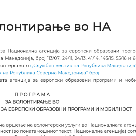
олонтирање во НА
 за Национална агенција за европски образовни прог
ка Македонија,
број
113/07, 24/11, 24/13
,
41/14
. 145/15, 55/16 и 
онтерството
(„Службен весник на Република Македонија“
ник на Република Северна Македонија“ брoj
ата агенција за европски образовни програми и моб
П Р О Г Р А М А
ЗА ВОЛОНТИРАЊЕ ВО
 ЗА ЕВРОПСКИ ОБРАЗОВНИ ПРОГРАМИ И
МОБИЛНОСТ
на вршење на волонтерски услуги во Националната аген
ост (во понатамошниот текст: Национална агенција) сог