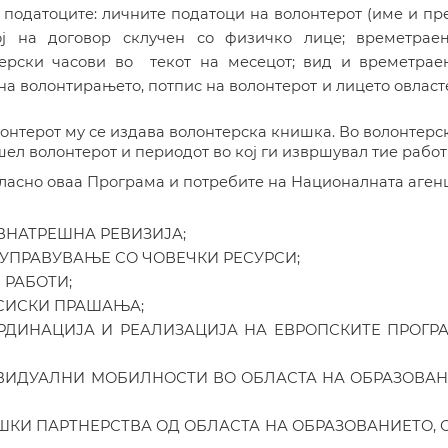
е
податоци
те:
личните
податоци на волонтерот (име и пр
ој на договор склучен со физичко лице; времетрае
ерски часови во
текот на месецот; вид и
времетрае
 на волонтирањето, потпис
на волонтерот и лицето овласт
онтерот му се издава волонтерска книшка. Во волонтерс
ел волонтерот и периодот во кој ги извршувал тие работ
гласно оваа Програма и потребите на Националната аген
ВНАТРЕШНА РЕВИЗИЈА;
УПРАВУВАЊЕ СО ЧОВЕЧКИ РЕСУРСИ;
 РАБОТИ;
СИСКИ ПРАШАЊА;
РДИНАЦИЈА И РЕАЛИЗАЦИЈА НА ЕВРОПСКИТЕ ПРОГР
ВИДУАЛНИ МОБИЛНОСТИ ВО ОБЛАСТА НА
ОБРАЗОВАН
ШКИ ПАРТНЕРСТВА ОД ОБЛАСТА НА ОБРАЗОВАНИЕ
ТО
,