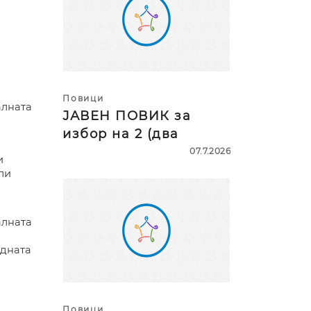
Повици
алната
ЈАВЕН ПОВИК за
избор на 2 (два
07.7.2026
и
ли
лната
одната
Повици