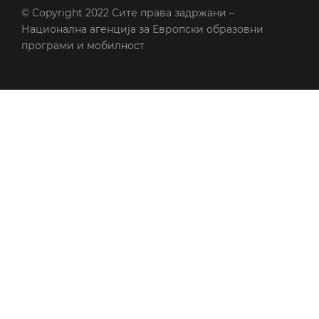
© Copyright 2022
Сите права задржани –
Национална агенција за Европски образовни
програми и мобилност