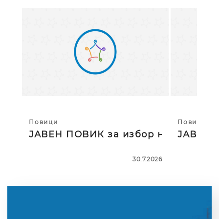
Повици
Повици
ЈАВЕН ПОВИК за избор на тројца
ЈАВЕН П
30.7.2026