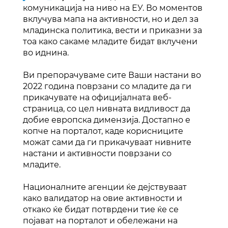
комуникација на ниво на ЕУ. Во моментов
вклучува мапа на активности, но и дел за
младинска политика, вести и приказни за
тоа како сакаме младите бидат вклучени
во иднина.
Ви препорачуваме сите Ваши настани во
2022 година поврзани со младите да ги
прикачувате на официјалната веб-
страница, со цел нивната видливост да
добие европска димензија. Достапно е
копче на порталот, каде корисниците
можат сами да ги прикачуваат нивните
настани и активности поврзани со
младите.
Националните агенции ќе дејствуваат
како валидатор на овие активности и
откако ќе бидат потврдени тие ќе се
појават на порталот и обележани на