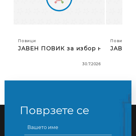
Повици
Повици
ЈАВЕН ПОВИК за избор на тројца
ЈАВЕН П
30.7.2026
Поврзете се