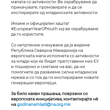
мапата со активности. Ве охрабруваме да
прикачувате, промовирате и да се
инспирирате од младинските активности.
Имаме и официјален хаштаг
#EuropeanYearOfYouth кој ве охрабруваме
да го користите.
Со нетрпение очекуваме да ја видиме
Република Северна Македонија на
европската мапа исполнета со активности
за млади кои ќе бидат претставени низ ЕУ
и пошироко и сметамe на вас, да ни
помогнете да развиеме силна младинска
мрежа и со тоа да ги инспирираме новите
генерации европејци.
За било какви прашања, поврзани со
европската иницијатива, контактирајте нè
на
godinanamladi@na.org.mk