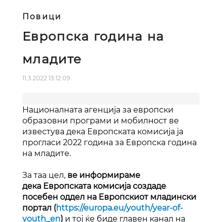
Повици
Европска година на
младите
11.3.2022 13:12:09
Националната агенција за европски
образовни програми и мобилност ве
известува дека Европската комисија ја
прогласи 2022 година за Европска година
на младите.
За таа цел,
ве информираме
дека Европската комисија создаде
посебен оддел на Eвропскиот младински
портал (
https://europa.eu/youth/year-of-
youth_en
)
и тој ќе биде главен канал на