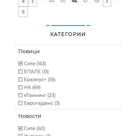
…
44
45
46
47
48
_ __________ _
КАТЕГОРИИ
Повици
Сите (163)
ЕПАЛЕ (13)
Еразмус+ (55)
НА (69)
еТвининг (23)
Еврогајденс (3)
Новости
Сите (60)