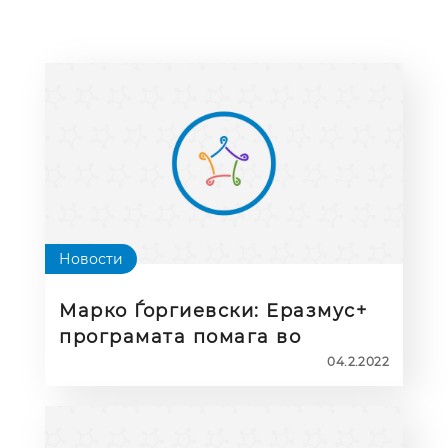
Новости
Марко Ѓоргиевски: Еразмус+
програмата помага во
личниот и професионалниот
04.2.2022
развој на младите луѓе
(видео)