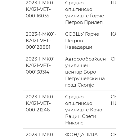
2023-1-MK01-
Средно
ПРИЛЕП
KA121-VET-
општинско
000116035
училиште Ѓорче
Петров Прилеп
2023-1-MK01-
СОЗШУ Ѓорче
КАВАДАРЦ
KA121-VET-
Петров
000128881
Кавадарци
2023-1-MK01-
Автосообраќаен
СКОПЈЕ
KA121-VET-
училишен
000138314
центар Боро
Петрушевски на
град Скопје
2023-1-MK01-
Средно
СВЕТИ
KA121-VET-
општинско
НИКОЛЕ
000121246
училиште Кочо
Рацин Свети
Николе
2023-1-MK01-
ФОНДАЦИЈА
СКОПЈЕ