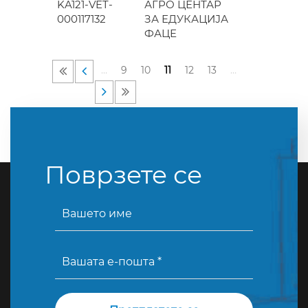
KA121-VET-
АГРО ЦЕНТАР
000117132
ЗА ЕДУКАЦИЈА
ФАЦЕ
…
9
10
11
12
13
…
Поврзете се