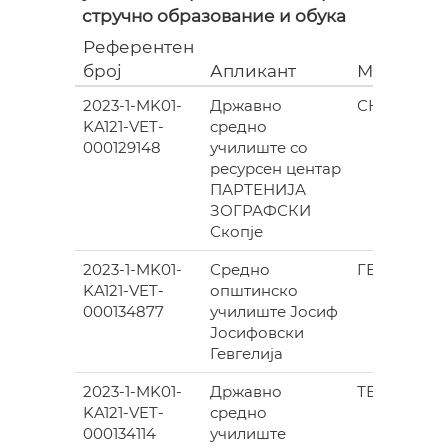
стручно образование и обука
Референтен
број
Апликант
Место
2023-1-MK01-
Државно
СКОПЈЕ
KA121-VET-
средно
000129148
училиште со
ресурсен центар
ПАРТЕНИЈА
ЗОГРАФСКИ
Скопје
2023-1-MK01-
Средно
ГЕВГЕЛИЈ
KA121-VET-
општинско
000134877
училиште Јосиф
Јосифовски
Гевгелија
2023-1-MK01-
Државно
ТЕТОВО
KA121-VET-
средно
000134114
училиште