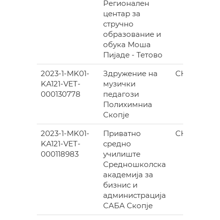
Регионален
центар за
стручно
образование и
обука Моша
Пијаде - Тетово
2023-1-MK01-
Здружение на
СКОПЈЕ
KA121-VET-
музички
000130778
педагози
Полихимниа
Скопје
2023-1-MK01-
Приватно
СКОПЈЕ
KA121-VET-
средно
000118983
училиште
Средношколска
академија за
бизнис и
администрација
САБА Скопје