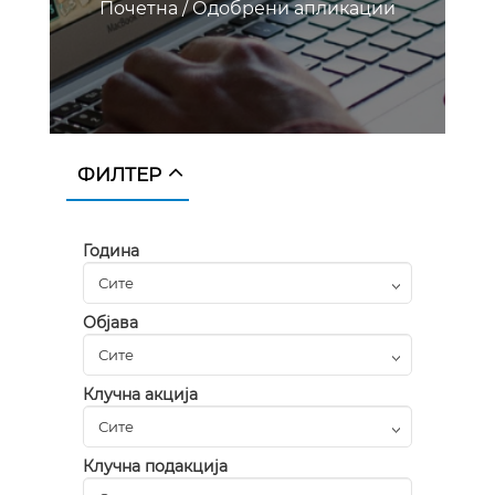
Почетна
/
Одобрени апликации
ФИЛТЕР
Година
Објава
Клучна акција
Клучна подакција