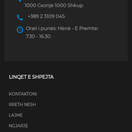
1000 Скопје 1000 Shkup
+389 2 3109 045
Orari i punës: Hënë - E Premte:
7.30 - 16.30
LINQET E SHPEJTA
KONTAKTONI
RRETH NESH
LAJME
NGJARJE