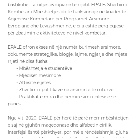
bashkohet familjes evropiane të rrjetit EPALE. Shërbimi
Kombëtar i Mbështetjes do të funksionojë në kuadër të
Agjencisë Kombëtare për Programet Arsimore
Evropiane dhe Lëvizshmërinë, e cila është përgjegjëse
për zbatimin e aktiviteteve në nivel kombëtar.
EPALE ofron akses në një numër burimesh arsimore,
dokumente strategjike, blogje, lajme, ngjarje dhe mjete
rrjeti në disa fusha:
- Mbështetja e studentëve
- Mjediset mësimore
- Aftësitë e jetës
- Zhvillimi i politikave në arsimin e të rriturve
- Praktikat e mira dhe përmirësimi i cilësisë së
punës.
Nga viti 2020, EPALE për herë të parë merr mbështetjen
e saj në gjuhën maqedonase dhe alfabetin cirilik.
Interfejsi është përkthyer, por më e rëndësishmja, gjuha