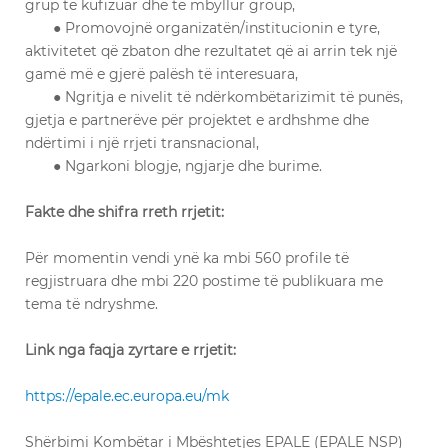
grup të kufizuar dhe të mbyllur group,
● Promovojnë organizatën/institucionin e tyre,
aktivitetet që zbaton dhe rezultatet që ai arrin tek një
gamë më e gjerë palësh të interesuara,
● Ngritja e nivelit të ndërkombëtarizimit të punës,
gjetja e partnerëve për projektet e ardhshme dhe
ndërtimi i një rrjeti transnacional,
● Ngarkoni blogje, ngjarje dhe burime.
Fakte dhe shifra rreth rrjetit:
Për momentin vendi ynë ka mbi 560 profile të
regjistruara dhe mbi 220 postime të publikuara me
tema të ndryshme.
Link nga faqja zyrtare e rrjetit:
https://epale.ec.europa.eu/mk
Shërbimi Kombëtar i Mbështetjes EPALE (EPALE NSP)