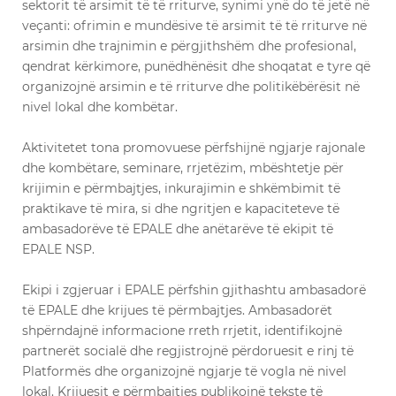
sektorit të arsimit të të rriturve, synimi ynë do të jetë në
veçanti: ofrimin e mundësive të arsimit të të rriturve në
arsimin dhe trajnimin e përgjithshëm dhe profesional,
qendrat kërkimore, punëdhënësit dhe shoqatat e tyre që
organizojnë arsimin e të rriturve dhe politikëbërësit në
nivel lokal dhe kombëtar.
Aktivitetet tona promovuese përfshijnë ngjarje rajonale
dhe kombëtare, seminare, rrjetëzim, mbështetje për
krijimin e përmbajtjes, inkurajimin e shkëmbimit të
praktikave të mira, si dhe ngritjen e kapaciteteve të
ambasadorëve të EPALE dhe anëtarëve të ekipit të
EPALE NSP.
Ekipi i zgjeruar i EPALE përfshin gjithashtu ambasadorë
të EPALE dhe krijues të përmbajtjes. Ambasadorët
shpërndajnë informacione rreth rrjetit, identifikojnë
partnerët socialë dhe regjistrojnë përdoruesit e rinj të
Platformës dhe organizojnë ngjarje të vogla në nivel
lokal. Krijuesit e përmbajtjes publikojnë tekste të