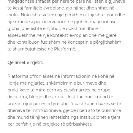
maqedonase shfaqet për herë të parë në listën e gjuhëve
të kësaj familjeje evropiane, ajo njihet dhe shihet në
cirilik. Nuk është vetëm një përkthim i thjeshtë, por edhe
një mundësi për ndërveprim në gjuhën maqedonase,
gjuha jonë është e njohur, e dukshme dhe e
aksesueshme në një kontekst evropian dhe më gjerë,
dhe kontribuon fuqishëm në konceptin e përgjithshëm
të shumëgjuhësisë në Platformë.
Qëllimet e rrjetit:
Platforma ofron akses në informacionin në kohë në
lidhje me ngjarjet, shkëmbimin e burimeve dhe
praktikave të mira përmes pjesëmarrjes në grupe
diskutimi, blogje dhe artikuj. Institucionet mund të
prezantojnë punën e tyre dhe t'i bashkohen bazës së të
dhënave të institucioneve, gjë që i bën ato të dukshme
dhe mund të njihen lehtësisht nga institucionet e tjera
për përfshirje në projekte të përbashkëta.