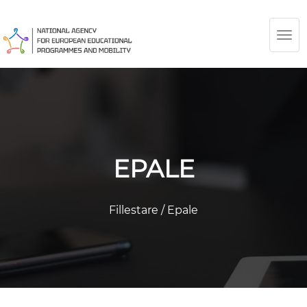
TOG
NAV
EPALE
Fillestare
/
Epale