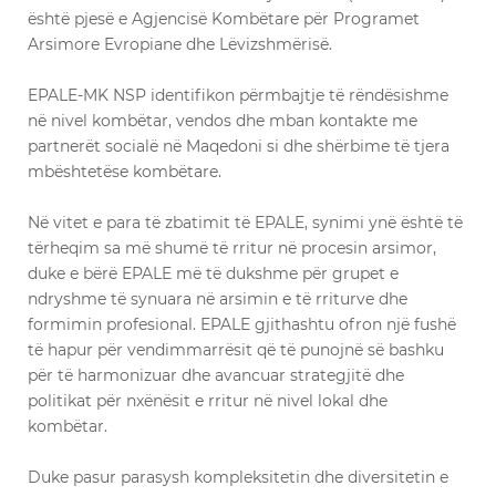
është pjesë e Agjencisë Kombëtare për Programet
Arsimore Evropiane dhe Lëvizshmërisë.
EPALE-MK NSP identifikon përmbajtje të rëndësishme
në nivel kombëtar, vendos dhe mban kontakte me
partnerët socialë në Maqedoni si dhe shërbime të tjera
mbështetëse kombëtare.
Në vitet e para të zbatimit të EPALE, synimi ynë është të
tërheqim sa më shumë të rritur në procesin arsimor,
duke e bërë EPALE më të dukshme për grupet e
ndryshme të synuara në arsimin e të rriturve dhe
formimin profesional. EPALE gjithashtu ofron një fushë
të hapur për vendimmarrësit që të punojnë së bashku
për të harmonizuar dhe avancuar strategjitë dhe
politikat për nxënësit e rritur në nivel lokal dhe
kombëtar.
Duke pasur parasysh kompleksitetin dhe diversitetin e