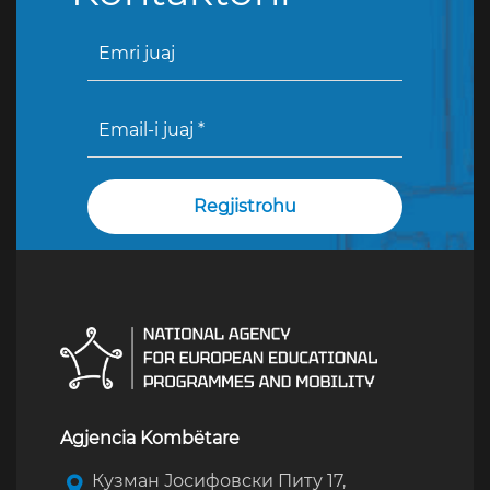
Agjencia Kombëtare
Кузман Јосифовски Питу 17,