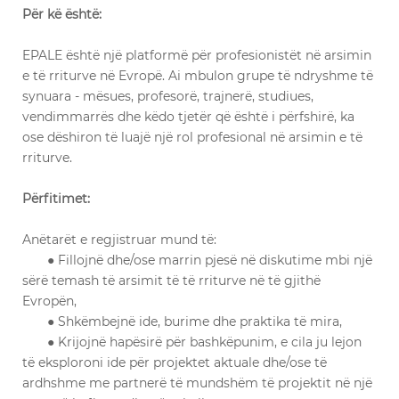
Për kë është:
EPALE është një platformë për profesionistët në arsimin
e të rriturve në Evropë. Ai mbulon grupe të ndryshme të
synuara - mësues, profesorë, trajnerë, studiues,
vendimmarrës dhe këdo tjetër që është i përfshirë, ka
ose dëshiron të luajë një rol profesional në arsimin e të
rriturve.
Përfitimet:
Anëtarët e regjistruar mund të:
● Fillojnë dhe/ose marrin pjesë në diskutime mbi një
sërë temash të arsimit të të rriturve në të gjithë
Evropën,
● Shkëmbejnë ide, burime dhe praktika të mira,
● Krijojnë hapësirë për bashkëpunim, e cila ju lejon
të eksploroni ide për projektet aktuale dhe/ose të
ardhshme me partnerë të mundshëm të projektit në një