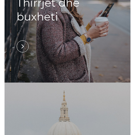
Thirrjet dhe
buxheti