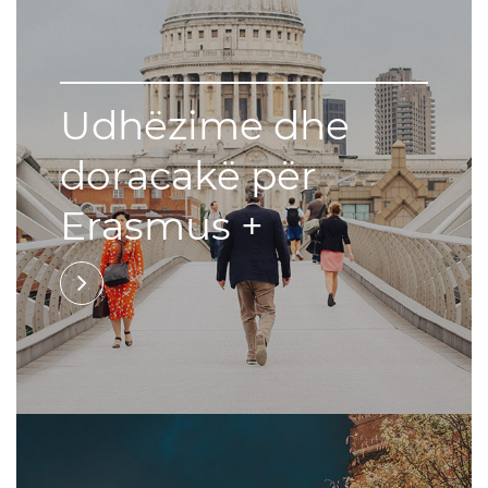
Udhëzime dhe
doracakë për
Erasmus +