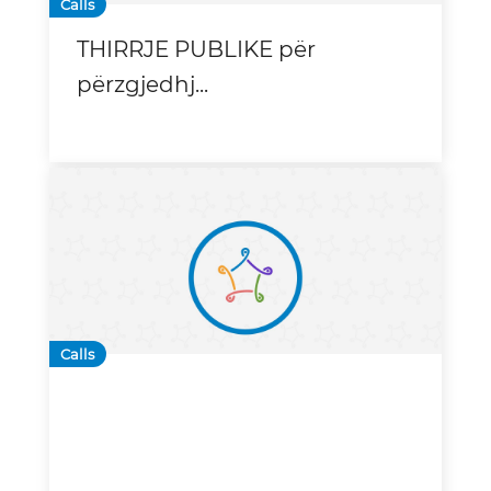
Calls
THIRRJE PUBLIKE për
përzgjedhj
...
Calls