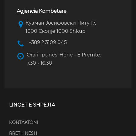
Agjencia Kombëtare
Кузман Јосифовски Питу 17,
1000 Скопје 1000 Shkup
+389 2 3109 045
Orari i punës: Hënë - E Premte:
7.30 - 16.30
LINQET E SHPEJTA
KONTAKTONI
RRETH NESH