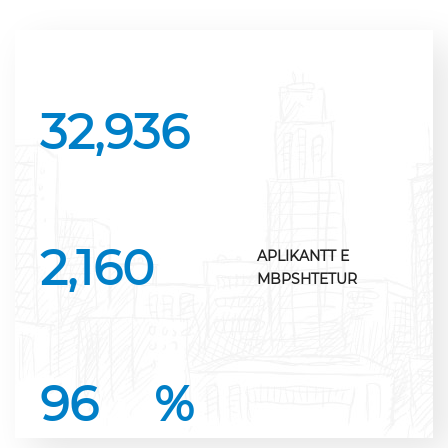
32,936
2,160
APLIKANTT E
MBPSHTETUR
96
%