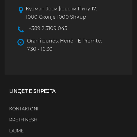
Кузман Јосифовски Питу 17,
1000 Скопје 1000 Shkup
+389 2 3109 045
Orari i punës: Hënë - E Premte:
7.30 - 16.30
LINQET E SHPEJTA
KONTAKTONI
RRETH NESH
LAJME