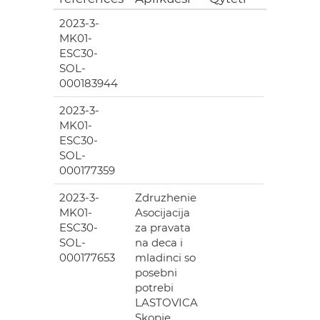
2023-3-
MK01-
ESC30-
SOL-
000183944
2023-3-
MK01-
ESC30-
SOL-
000177359
2023-3-
Zdruzhenie
MK01-
Asocijacija
ESC30-
za pravata
SOL-
na deca i
000177653
mladinci so
posebni
potrebi
LASTOVICA
Skopje