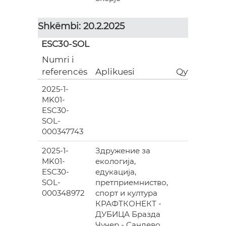
Shkëmbi: 20.2.2025
ESC30-SOL
Numri i
referencës
Aplikuesi
Qyteti
2025-1-
MK01-
ESC30-
SOL-
000347743
2025-1-
Здружение за
MK01-
екологија,
ESC30-
едукација,
SOL-
претприемниство,
000348972
спорт и култура
КРАФТКОНЕКТ -
ДУБИЦА Бразда
Чучер - Сандево