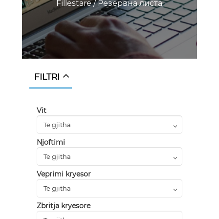
Fillestare
/
Резервна листа
FILTRI
Vit
Njoftimi
Veprimi kryesor
Zbritja kryesore