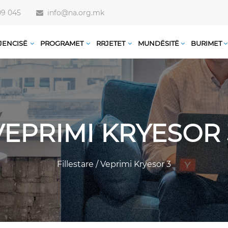
09 045
info@na.org.mk
JENCISË
PROGRAMET
RRJETET
MUNDËSITË
BURIMET
VEPRIMI KRYESOR 
Fillestare
/
Veprimi Kryesor 3