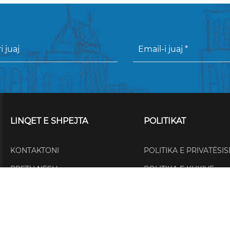
LINQET E SHPEJTA
POLITIKAT
KONTAKTONI
POLITIKA E PRIVATËSIS
RRETH NESH
POLITIKA E KUKIVE
LAJME
QUALITY POLICY
NGJARJE