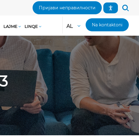
Пријави неправилности
Na kontaktoni
AL
LAJME
LINQE
3