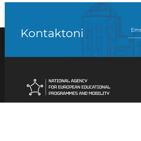
Kontaktoni
Agjencia Kombëtare
Кузман Јосифовски Питу
17, 1000 Скопје 1000 Shkup