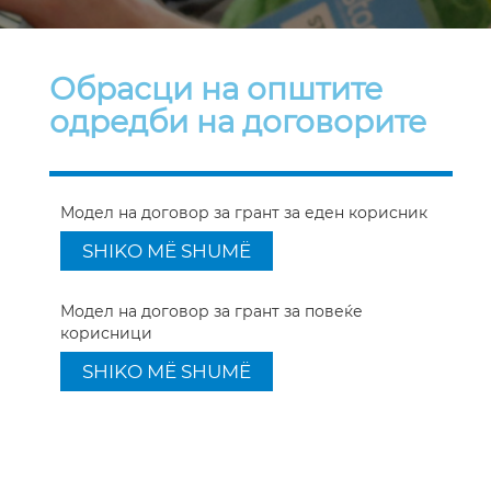
Обрасци на општите
одредби на договорите
Модел на договор за грант за еден корисник
SHIKO MË SHUMË
Модел на договор за грант за повеќе
корисници
SHIKO MË SHUMË