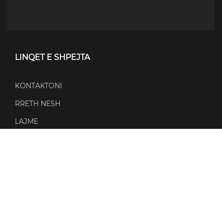
LINQET E SHPEJTA
KONTAKTONI
RRETH NESH
LAJME
NGJARJE
POLITIKAT
POLITIKA E PRIVATËSISË
POLITIKA E KUKIVE