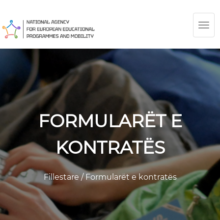
TOG
NAV
FORMULARËT E
KONTRATËS
Fillestare
/
Formularët e kontratës