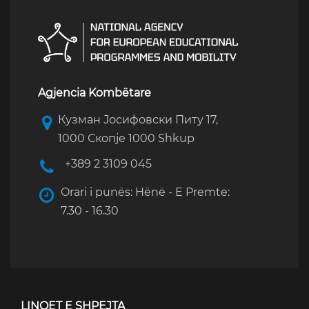
Agjencia Kombëtare
Кузман Јосифовски Питу 17,
1000 Скопје 1000 Shkup
+389 2 3109 045
Orari i punës: Hënë - E Premte:
7.30 - 16.30
LINQET E SHPEJTA