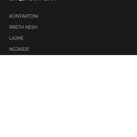
KONTAKTONI
RRETH NESH
LAJME
NGJARJE
POLITIKAT
POLITIKA E PRIVATËSISË
POLITIKA E KUKIVE
QUALITY POLICY